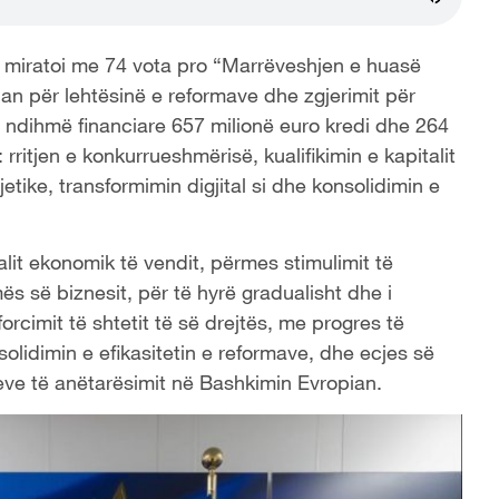
ë miratoi me 74 vota pro “Marrëveshjen e huasë
n për lehtësinë e reformave dhe zgjerimit për
 ndihmë financiare 657 milionë euro kredi dhe 264
rritjen e konkurrueshmërisë, kualifikimin e kapitalit
tike, transformimin digjital si dhe konsolidimin e
cialit ekonomik të vendit, përmes stimulimit të
s së biznesit, për të hyrë gradualisht dhe i
rcimit të shtetit të së drejtës, me progres të
lidimin e efikasitetin e reformave, dhe ecjes së
ve të anëtarësimit në Bashkimin Evropian.