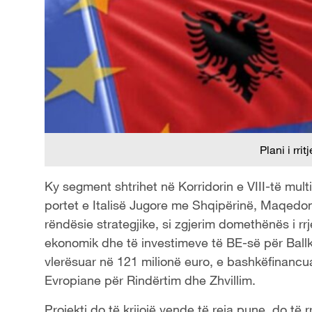
Plani i rri
Ky segment shtrihet në Korridorin e VIII-të multi
portet e Italisë Jugore me Shqipërinë, Maqedonin
rëndësie strategjike, si zgjerim domethënës i r
ekonomik dhe të investimeve të BE-së për Ballka
vlerësuar në 121 milionë euro, e bashkëfinancu
Evropiane për Rindërtim dhe Zhvillim.
Projekti do të krijojë vende të reja pune, do të 