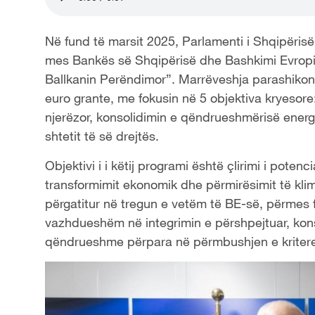
Në fund të marsit 2025, Parlamenti i Shqipëris
mes Bankës së Shqipërisë dhe Bashkimi Evropia
Ballkanin Perëndimor”. Marrëveshja parashikon
euro grante, me fokusin në 5 objektiva kryesore: 
njerëzor, konsolidimin e qëndrueshmërisë energje
shtetit të së drejtës.
Objektivi i i këtij programi është çlirimi i poten
transformimit ekonomik dhe përmirësimit të klimë
përgatitur në tregun e vetëm të BE-së, përmes fo
vazhdueshëm në integrimin e përshpejtuar, konso
qëndrueshme përpara në përmbushjen e kritere