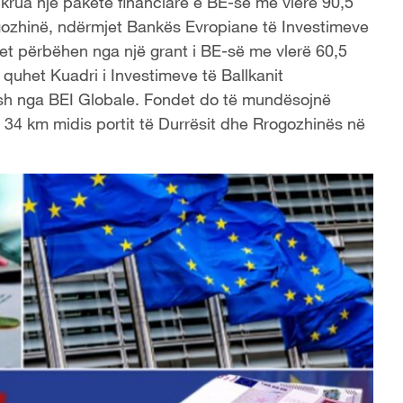
hkrua një paketë financiare e BE-së me vlerë 90,5
gozhinë, ndërmjet Bankës Evropiane të Investimeve
et përbëhen nga një grant i BE-së me vlerë 60,5
quhet Kuadri i Investimeve të Ballkanit
rosh nga BEI Globale. Fondet do të mundësojnë
 34 km midis portit të Durrësit dhe Rrogozhinës në