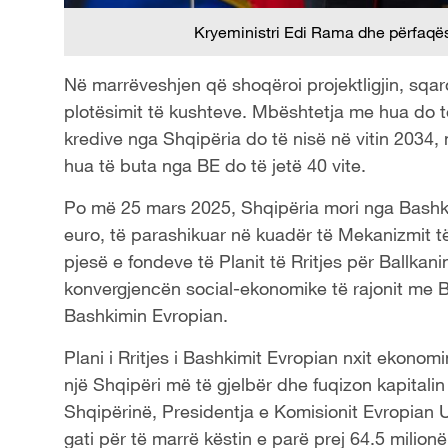
Kryeministri Edi Rama dhe përfaqë
Në marrëveshjen që shoqëroi projektligjin, sqar
plotësimit të kushteve. Mbështetja me hua do të 
kredive nga Shqipëria do të nisë në vitin 2034, n
hua të buta nga BE do të jetë 40 vite.
Po më 25 mars 2025, Shqipëria mori nga Bashki
euro, të parashikuar në kuadër të Mekanizmit t
pjesë e fondeve të Planit të Rritjes për Ballkanin
konvergjencën social-ekonomike të rajonit me 
Bashkimin Evropian.
Plani i Rritjes i Bashkimit Evropian nxit ekonom
një Shqipëri më të gjelbër dhe fuqizon kapitalin n
Shqipërinë, Presidentja e Komisionit Evropian 
gati për të marrë këstin e parë prej 64.5 milionë