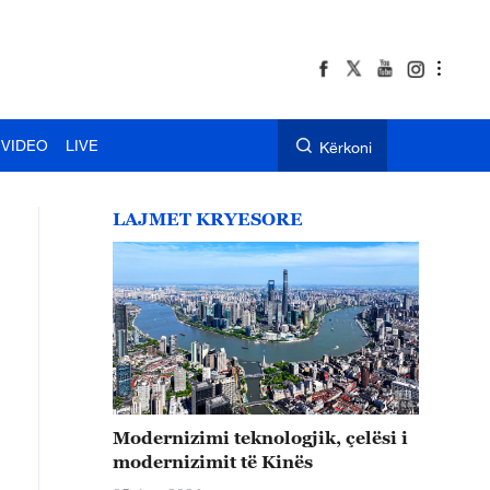
VIDEO
LIVE
Kërkoni
LAJMET KRYESORE
Modernizimi teknologjik, çelësi i
modernizimit të Kinës