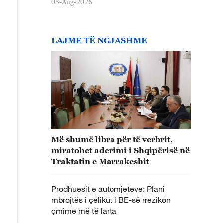
05-Aug-2026
LAJME TË NGJASHME
Më shumë libra për të verbrit,
miratohet aderimi i Shqipërisë në
Traktatin e Marrakeshit
Prodhuesit e automjeteve: Plani
mbrojtës i çelikut i BE-së rrezikon
çmime më të larta