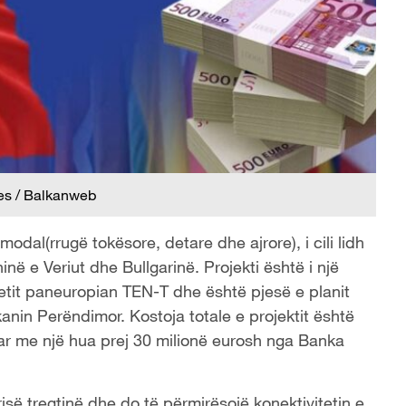
tjes / Balkanweb
modal(rrugë tokësore, detare dhe ajrore), i cili lidh
ë e Veriut dhe Bullgarinë. Projekti është i një
rjetit paneuropian TEN-T dhe është pjesë e planit
nin Perëndimor. Kostoja totale e projektit është
ar me një hua prej 30 milionë eurosh nga Banka
rrisë tregtinë dhe do të përmirësojë konektivitetin e