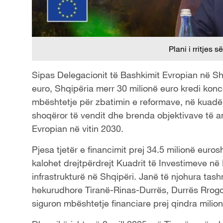
Plani i rritjes
Sipas Delegacionit të Bashkimit Evropian në Sh
euro, Shqipëria merr 30 milionë euro kredi konce
mbështetje për zbatimin e reformave, në kuadë
shoqëror të vendit dhe brenda objektivave të a
Evropian në vitin 2030.
Pjesa tjetër e financimit prej 34.5 milionë euro
kalohet drejtpërdrejt Kuadrit të Investimeve në
infrastrukturë në Shqipëri. Janë të njohura tash
hekurudhore Tiranë-Rinas-Durrës, Durrës Rrogo
siguron mbështetje financiare prej qindra milionë