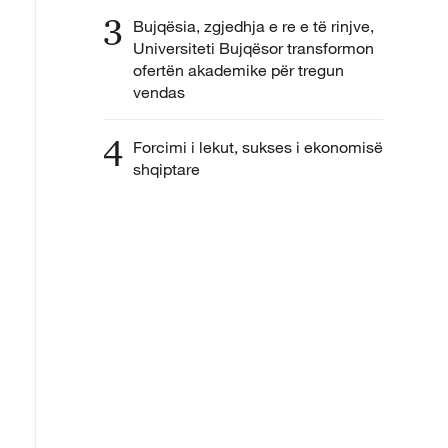
3
Bujqësia, zgjedhja e re e të rinjve,
Universiteti Bujqësor transformon
ofertën akademike për tregun
vendas
4
Forcimi i lekut, sukses i ekonomisë
shqiptare