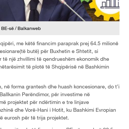
 së BE-së / Balkanweb
qipëri, me këtë financim paraprak prej 64.5 milionë
sionare(të butë) për Buxhetin e Shtetit, si
r të një zhvillimi të qendrueshëm ekonomik dhe
nëtarësimit të plotë të Shqipërisë në Bashkimin
sh, në forma grantesh dhe huash koncesionare, do t’i
 Ballkanin Perëndimor, për investime në
më projektet për ndërtimin e tre linjave
zhinë dhe Vorë-Hani i Hotit, ku Bashkimi Evropian
 eurosh për të trija projektet.