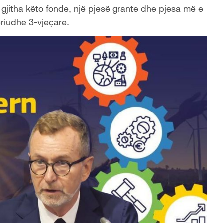
 gjitha këto fonde, një pjesë grante dhe pjesa më e
riudhe 3-vjeçare.