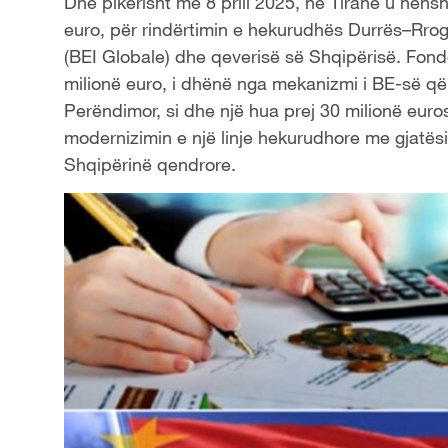
Dhe pikërisht më 8 prill 2025, në Tiranë u nëns
euro, për rindërtimin e hekurudhës Durrës–Rro
(BEI Globale) dhe qeverisë së Shqipërisë. Fond
milionë euro, i dhënë nga mekanizmi i BE-së që 
Perëndimor, si dhe një hua prej 30 milionë eu
modernizimin e një linje hekurudhore me gjatësi
Shqipërinë qendrore.