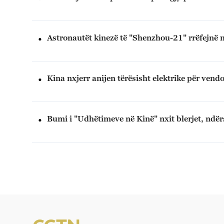
Astronautët kinezë të "Shenzhou-21" rrëfejnë
Kina nxjerr anijen tërësisht elektrike për vendo
Bumi i "Udhëtimeve në Kinë" nxit blerjet, ndë