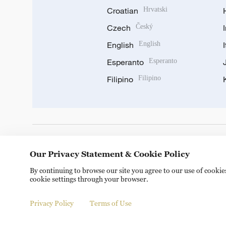
Croatian
Hrvatski
Czech
Český
English
English
Esperanto
Esperanto
Filipino
Filipino
DOWNLOAD OUR APP
Our Privacy Statement & Cookie Policy
By continuing to browse our site you agree to our use of cooki
cookie settings through your browser.
Privacy Policy
Terms of Use
Copyright © 2024 CGTN.
京ICP备20000184号
京公网安