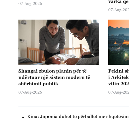
varka që
07-Aug-2026
07-Aug-20
Shangai zbulon planin për të
Pekini s
ndërtuar një sistem modern të
i Arkite
shërbimit publik
vitin 20
07-Aug-2026
07-Aug-20
Kina: Japonia duhet të përballet me shqetësi