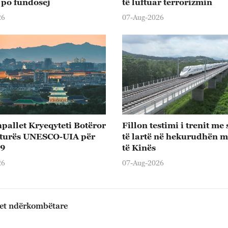
 po fundosej
të luftuar terrorizmin
26
07-Aug-2026
hpallet Kryeqyteti Botëror
Fillon testimi i trenit me
kturës UNESCO-UIA për
të lartë në hekurudhën m
29
të Kinës
26
07-Aug-2026
met ndërkombëtare