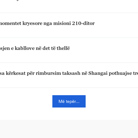
 momentet kryesore nga misioni 210-ditor
sjen e kabllove në det të thellë
rsa kërkesat për rimbursim taksash në Shangai pothuajse tr
Më tepër...