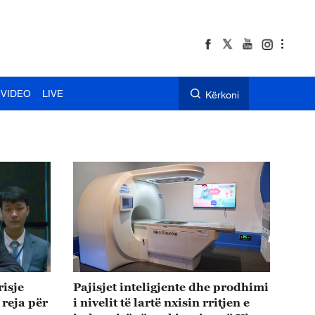
VIDEO
LIVE
Kërkoni
risje
Pajisjet inteligjente dhe prodhimi
 reja për
i nivelit të lartë nxisin rritjen e