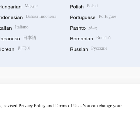
Hungarian
Magyar
Polish
Polski
Indonesian
Bahasa Indonesia
Portuguese
Português
Italian
Italiano
Pashto
پښتو
Japanese
日本語
Romanian
Română
Korean
한국어
Russian
Русский
es, revised Privacy Policy and Terms of Use. You can change your
备 11010502050052号
Disinformation report hotline: 010-8506146