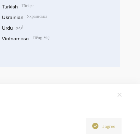
Turkish
Türkçe
Ukrainian
Українська
Urdu
اردو
Vietnamese
Tiếng Việt
I agree
6