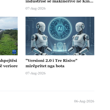
industrisë së makinerive në Kinë
në gjysmën e parë të vitit
07-Aug-2026
 shpejtësi
"Versioni 2.0 i Tre Risive"
ë veriore
mirëpritet nga bota
07-Aug-2026
06-Aug-2026