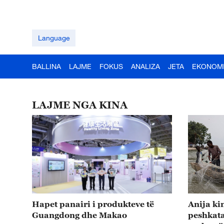
Language
BALLINA
LAJME
FOKUS
ANALIZA
JETA
EKONOM
LAJME NGA KINA
Hapet panairi i produkteve të
Anija ki
Guangdong dhe Makao
peshkata