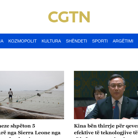
IA
KOZMOPOLIT
KULTURA
SHËNDETI
SPORTI
ARGËTIMI
neze shpëton 5
Kina bën thirrje për qeve
rë nga Sierra Leone nga
efektive të teknologjive të