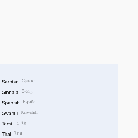
Serbian
Српски
Sinhala
සිංහල
Spanish
Español
Swahili
Kiswahili
Tamil
தமிழ்
Thai
ไทย