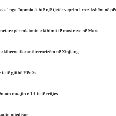
ës" nga Japonia është një tjetër veprim i rrezikshëm në përp
anetare për misionin e kthimit të mostrave në Mars
tje kibernetike antiterrorizëm në Xinjiang
 të të gjithë Hënës
nuan muajin e 14-të të rritjes
 kodin mjedisor