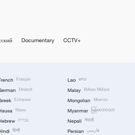
сский
Documentary
CCTV+
French
Français
Lao
ລາວ
German
Deutsch
Malay
Bahasa Melayu
Greek
Ελληνικά
Mongolian
Монгол
Hausa
Hausa
Myanmar
မြန်မာဘာသာ
Hebrew
עברית
Nepali
नेपाली
Hindi
हिन्दी
Persian
فارسی