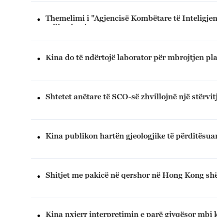
Themelimi i "Agjencisë Kombëtare të Inteligjenc
militarizmin.
Kina do të ndërtojë laborator për mbrojtjen pl
Shtetet anëtare të SCO-së zhvillojnë një stërvi
Kina publikon hartën gjeologjike të përditësuar
Shitjet me pakicë në qershor në Hong Kong shë
Kina nxjerr interpretimin e parë gjyqësor mbi