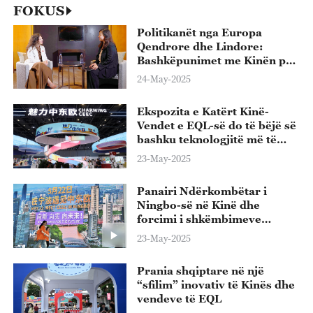
FOKUS
Politikanët nga Europa
Qendrore dhe Lindore:
Bashkëpunimet me Kinën për
një të ardhme të përbashkët
24-May-2025
me përfitime
Ekspozita e Katërt Kinë-
Vendet e EQL-së do të bëjë së
bashku teknologjitë më të
përparuara globale
23-May-2025
Panairi Ndërkombëtar i
Ningbo-së në Kinë dhe
forcimi i shkëmbimeve
tregtare Kinë-EQL
23-May-2025
Prania shqiptare në një
“sfilim” inovativ të Kinës dhe
vendeve të EQL