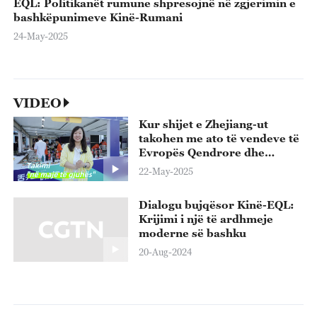
EQL: Politikanët rumune shpresojnë në zgjerimin e
bashkëpunimeve Kinë-Rumani
24-May-2025
VIDEO
Kur shijet e Zhejiang-ut
takohen me ato të vendeve të
Evropës Qendrore dhe
Lindore
22-May-2025
Dialogu bujqësor Kinë-EQL:
Krijimi i një të ardhmeje
moderne së bashku
20-Aug-2024