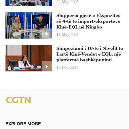
22-May-2025
Shqipëria pjesë e Ekspozitës
së 4-të të import-eksporteve
Kinë-EQL në Ningbo
16-May-2025
Simpoziumi i 10-të i Nivelit të
Lartë Kinë-Vendet e EQL, një
platformë bashkëpunimi
13-Dec-2024
EXPLORE MORE