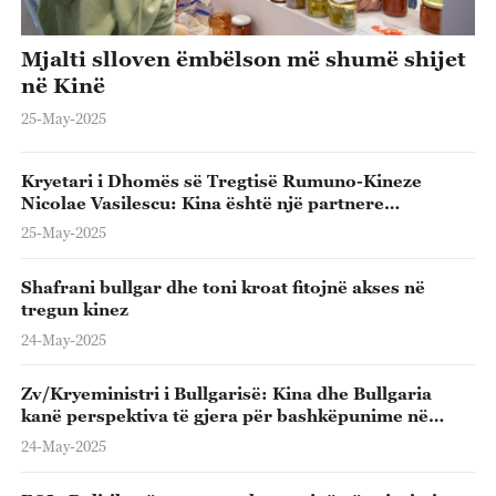
Mjalti slloven ëmbëlson më shumë shijet
në Kinë
25-May-2025
Kryetari i Dhomës së Tregtisë Rumuno-Kineze
Nicolae Vasilescu: Kina është një partnere
ekonomike e besueshme e botës
25-May-2025
Shafrani bullgar dhe toni kroat fitojnë akses në
tregun kinez
24-May-2025
Zv/Kryeministri i Bullgarisë: Kina dhe Bullgaria
kanë perspektiva të gjera për bashkëpunime në
fusha të ndryshme
24-May-2025