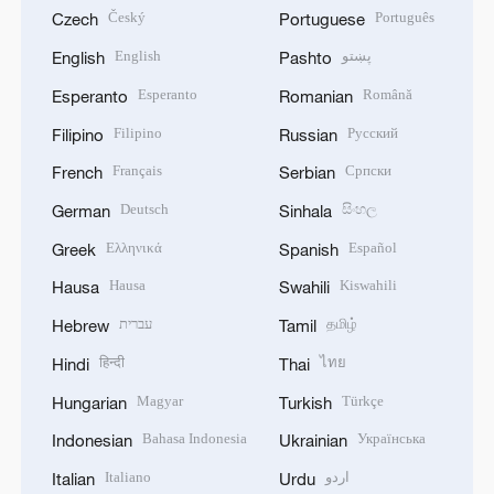
Český
Português
Czech
Portuguese
English
پښتو
English
Pashto
Esperanto
Română
Esperanto
Romanian
Filipino
Русский
Filipino
Russian
Français
Српски
French
Serbian
Deutsch
සිංහල
German
Sinhala
Ελληνικά
Español
Greek
Spanish
Hausa
Kiswahili
Hausa
Swahili
עברית
தமிழ்
Hebrew
Tamil
हिन्दी
ไทย
Hindi
Thai
Magyar
Türkçe
Hungarian
Turkish
Bahasa Indonesia
Українська
Indonesian
Ukrainian
Italiano
اردو
Italian
Urdu