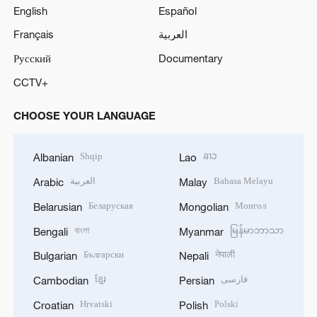
English
Español
Français
العربية
Русский
Documentary
CCTV+
CHOOSE YOUR LANGUAGE
Shqip
ລາວ
Albanian
Lao
العربية
Bahasa Melayu
Arabic
Malay
Беларуская
Монгол
Belarusian
Mongolian
বাংলা
မြန်မာဘာသာ
Bengali
Myanmar
Български
नेपाली
Bulgarian
Nepali
ខ្មែរ
فارسی
Cambodian
Persian
Hrvatski
Polski
Croatian
Polish