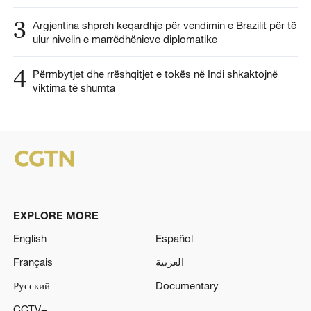
3
Argjentina shpreh keqardhje për vendimin e Brazilit për të
ulur nivelin e marrëdhënieve diplomatike
4
Përmbytjet dhe rrëshqitjet e tokës në Indi shkaktojnë
viktima të shumta
EXPLORE MORE
English
Español
Français
العربية
Русский
Documentary
CCTV+