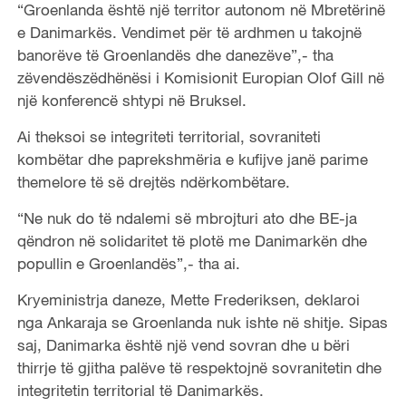
“Groenlanda është një territor autonom në Mbretërinë
e Danimarkës. Vendimet për të ardhmen u takojnë
banorëve të Groenlandës dhe danezëve”,- tha
zëvendëszëdhënësi i Komisionit Europian Olof Gill në
një konferencë shtypi në Bruksel.
Ai theksoi se integriteti territorial, sovraniteti
kombëtar dhe paprekshmëria e kufijve janë parime
themelore të së drejtës ndërkombëtare.
“Ne nuk do të ndalemi së mbrojturi ato dhe BE-ja
qëndron në solidaritet të plotë me Danimarkën dhe
popullin e Groenlandës”,- tha ai.
Kryeministrja daneze, Mette Frederiksen, deklaroi
nga Ankaraja se Groenlanda nuk ishte në shitje. Sipas
saj, Danimarka është një vend sovran dhe u bëri
thirrje të gjitha palëve të respektojnë sovranitetin dhe
integritetin territorial të Danimarkës.