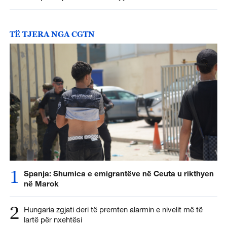
TË TJERA NGA CGTN
1
Spanja: Shumica e emigrantëve në Ceuta u rikthyen
në Marok
2
Hungaria zgjati deri të premten alarmin e nivelit më të
lartë për nxehtësi