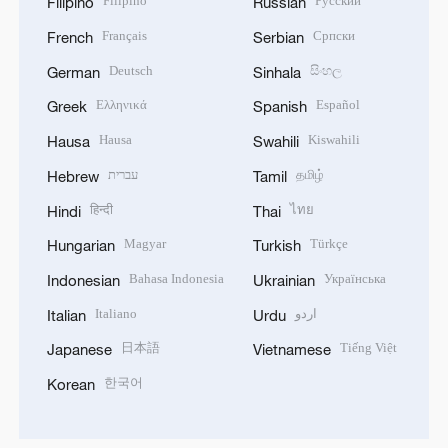
Filipino
Русский
Filipino
Russian
Français
Српски
French
Serbian
Deutsch
සිංහල
German
Sinhala
Ελληνικά
Español
Greek
Spanish
Hausa
Kiswahili
Hausa
Swahili
עברית
தமிழ்
Hebrew
Tamil
हिन्दी
ไทย
Hindi
Thai
Magyar
Türkçe
Hungarian
Turkish
Bahasa Indonesia
Українська
Indonesian
Ukrainian
Italiano
اردو
Italian
Urdu
日本語
Tiếng Việt
Japanese
Vietnamese
한국어
Korean