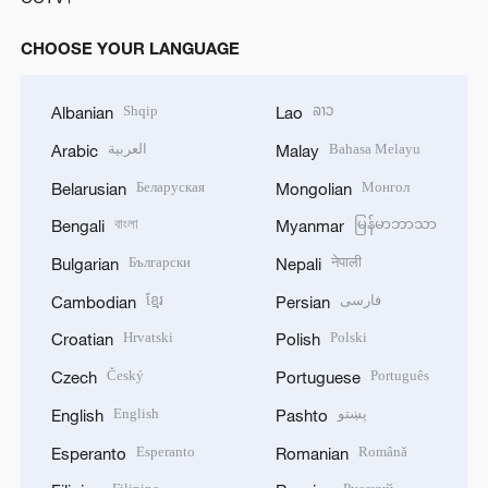
CHOOSE YOUR LANGUAGE
Shqip
ລາວ
Albanian
Lao
العربية
Bahasa Melayu
Arabic
Malay
Беларуская
Монгол
Belarusian
Mongolian
বাংলা
မြန်မာဘာသာ
Bengali
Myanmar
Български
नेपाली
Bulgarian
Nepali
ខ្មែរ
فارسی
Cambodian
Persian
Hrvatski
Polski
Croatian
Polish
Český
Português
Czech
Portuguese
English
پښتو
English
Pashto
Esperanto
Română
Esperanto
Romanian