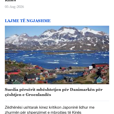
05-Aug-2026
LAJME TË NGJASHME
Suedia përsërit mbështetjen për Danimarkën për
çështjen e Groenlandës
Zëdhënësi ushtarak kinez kritikon Japoninë lidhur me
zhurmën për shpenzimet e mbrojtjes të Kinës