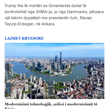
Trump tha të martën se Groenlanda duhet të
kontrollohet nga SHBA-ja, jo nga Danimarka, përpara
një takimi dypalësh me presidentin turk, Recep
Tayyip Erdogan, në Ankara.
LAJMET KRYESORE
Modernizimi teknologjik, çelësi i modernizimit të
Kinës