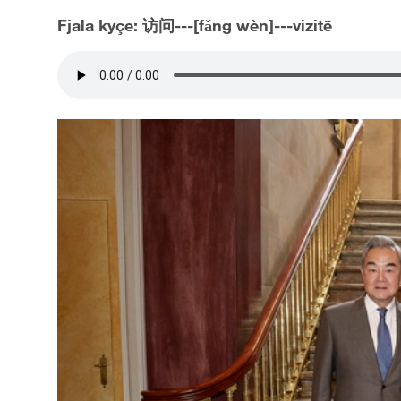
Fjala kyçe: 访问---[fǎng wèn]---vizitë