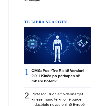
TË TJERA NGA CGTN
1
CMG: Pse “Tre Risitë Versioni
2.0” i Kinës po përhapen në
mbarë botën?
2
Profesori Büchler: Ndërmarrjet
kineze mund të krijojnë parqe
industriale novacioni në Evropë