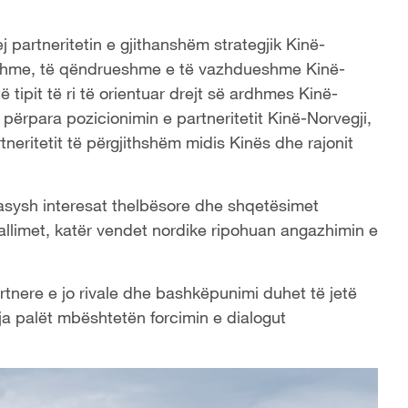
 partneritetin e gjithanshëm strategjik Kinë-
tshme, të qëndrueshme e të vazhdueshme Kinë-
 tipit të ri të orientuar drejt së ardhmes Kinë-
përpara pozicionimin e partneritetit Kinë-Norvegji,
tneritetit të përgjithshëm midis Kinës dhe rajonit
asysh interesat thelbësore dhe shqetësimet
t dallimet, katër vendet nordike ripohuan angazhimin e
tnere e jo rivale dhe bashkëpunimi duhet të jetë
yja palët mbështetën forcimin e dialogut