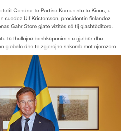
mitetit Qendror të Partisë Komuniste të Kinës, u
n suedez Ulf Kristersson, presidentin finlandez
as Gahr Store gjatë vizitës së tij gjashtëditore.
htu të thellojnë bashkëpunimin e gjelbër dhe
jen globale dhe të zgjerojnë shkëmbimet njerëzore.