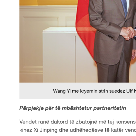
Wang Yi me kryeministrin suedez Ulf K
Përpjekje për të mbështetur partneritetin
Vendet ranë dakord të zbatojnë më tej konsensu
kinez Xi Jinping dhe udhëheqësve të katër vend