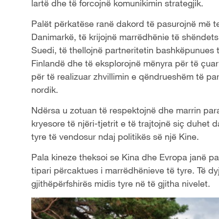
lartë dhe të forcojnë komunikimin strategjik.
Palët përkatëse ranë dakord të pasurojnë më tej
Danimarkë, të krijojnë marrëdhënie të shënde
Suedi, të thellojnë partneritetin bashkëpunues të
Finlandë dhe të eksplorojnë mënyra për të çuar 
për të realizuar zhvillimin e qëndrueshëm të par
nordik.
Ndërsa u zotuan të respektojnë dhe marrin par
kryesore të njëri-tjetrit e të trajtojnë siç duhe
tyre të vendosur ndaj politikës së një Kine.
Pala kineze theksoi se Kina dhe Evropa janë par
tipari përcaktues i marrëdhënieve të tyre. Të d
gjithëpërfshirës midis tyre në të gjitha nivelet.