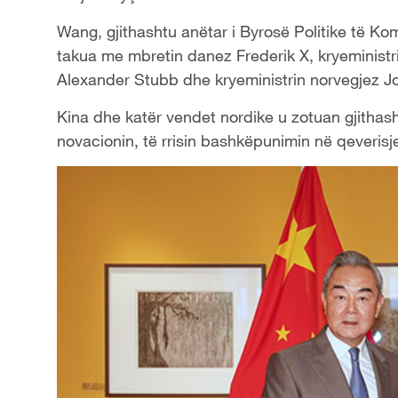
Wang, gjithashtu anëtar i Byrosë Politike të Ko
takua me mbretin danez Frederik X, kryeministri
Alexander Stubb dhe kryeministrin norvegjez Jon
Kina dhe katër vendet nordike u zotuan gjithas
novacionin, të rrisin bashkëpunimin në qeveris