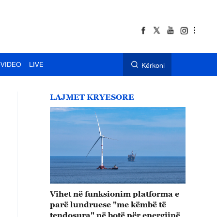
VIDEO
LIVE
Kërkoni
LAJMET KRYESORE
Vihet në funksionim platforma e
parë lundruese "me këmbë të
tendosura" në botë për energjinë