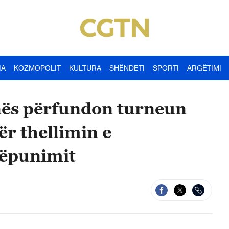
IA
KOZMOPOLIT
KULTURA
SHËNDETI
SPORTI
ARGËTIMI
inës përfundon turneun
ër thellimin e
këpunimit