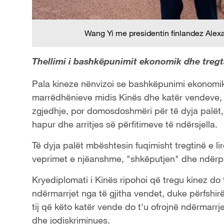
Wang Yi me presidentin finlandez Alex
Thellimi i bashkëpunimit ekonomik dhe tregta
Pala kineze nënvizoi se bashkëpunimi ekonomik 
marrëdhënieve midis Kinës dhe katër vendeve, k
zgjedhje, por domosdoshmëri për të dyja palët,
hapur dhe arritjes së përfitimeve të ndërsjella.
Të dyja palët mbështesin fuqimisht tregtinë e l
veprimet e njëanshme, "shkëputjen" dhe ndërprerj
Kryediplomati i Kinës ripohoi që tregu kinez do t
ndërmarrjet nga të gjitha vendet, duke përfshi
tij që këto katër vende do t'u ofrojnë ndërmarrj
dhe jodiskriminues.