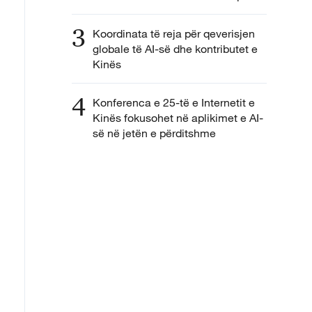
3
Koordinata të reja për qeverisjen
globale të AI-së dhe kontributet e
Kinës
4
Konferenca e 25-të e Internetit e
Kinës fokusohet në aplikimet e AI-
së në jetën e përditshme