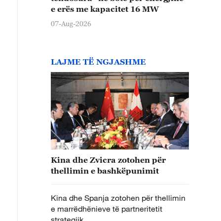
e erës me kapacitet 16 MW
07-Aug-2026
LAJME TË NGJASHME
Kina dhe Zvicra zotohen për
thellimin e bashkëpunimit
Kina dhe Spanja zotohen për thellimin
e marrëdhënieve të partneritetit
strategjik