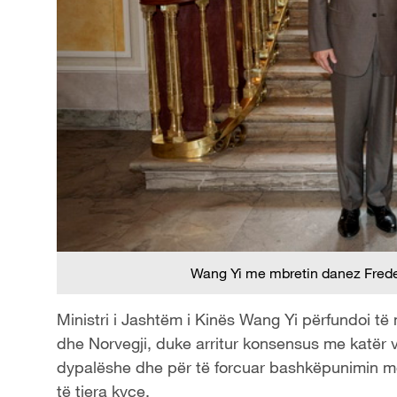
Wang Yi me mbretin danez Freder
Ministri i Jashtëm i Kinës Wang Yi përfundoi të 
dhe Norvegji, duke arritur konsensus me katër 
dypalëshe dhe për të forcuar bashkëpunimin me 
të tjera kyçe.