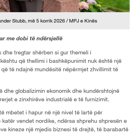
ander Stubb, më 5 korrik 2026 / MPJ e Kinës
r me dobi të ndërsjellë
dhe tregtar shërben si gur themeli i
ështu që thellimi i bashkëpunimit nuk është një
 që të ndajnë mundësitë nëpërmjet zhvillimit të
irë dhe globalizimin ekonomik dhe kundërshtojnë
et e zinxhirëve industrialë e të furnizimit.
ë mbetet i hapur në një nivel të lartë për
rë katër vendet nordike, ndërsa shprehu shpresën e
eve kineze një mjedis biznesi të drejtë, të barabartë