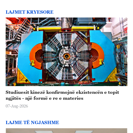
LAJMET KRYESORE
Studiuesit kinezë konfirmojnë ekzistencën e topit
ngjitës - një formë e re e materies
07-Aug-2026
LAJME TË NGJASHME