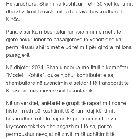
Hekurudhore, Shan i ka kushtuar rreth 30 vjet kërkimit
dhe zhvillimit të sistemit të biletave hekurudhore të
Kinës.
Puna e saj ka mbështetur funksionimin e rrjetit të
gjerë hekurudhor të pasagjerëve të vendit dhe ka
përmirësuar shërbimet e udhëtimit për qindra miliona
pasagjerë.
Në dhjetor 2024, Shan u nderua me titullin kombëtar
“Model i Kohës”, duke njohur kontributet e saj
shembullore në avancimin e sektorit të transportit të
Kinës përmes inovacionit teknologjik.
Në universitet, anëtarët e grupit të raportimit ndanë
histori rreth përkushtimit të Shan ndaj kërkimit
hekurudhor, rolit të saj në kapërcimin e sfidave
kryesore teknike dhe angazhimit të saj për të
përmbushur nevojat në zhvillim të udhëtimit të