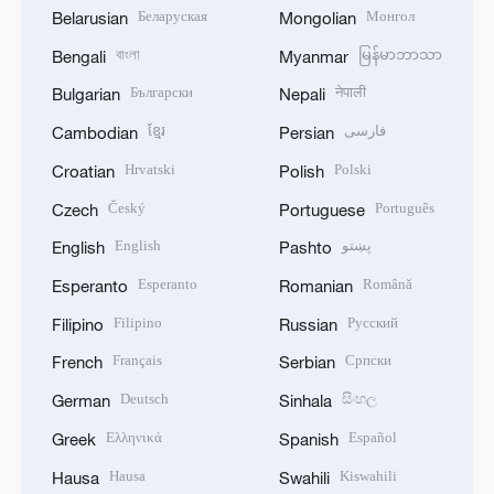
Беларуская
Монгол
Belarusian
Mongolian
বাংলা
မြန်မာဘာသာ
Bengali
Myanmar
Български
नेपाली
Bulgarian
Nepali
ខ្មែរ
فارسی
Cambodian
Persian
Hrvatski
Polski
Croatian
Polish
Český
Português
Czech
Portuguese
English
پښتو
English
Pashto
Esperanto
Română
Esperanto
Romanian
Filipino
Русский
Filipino
Russian
Français
Српски
French
Serbian
Deutsch
සිංහල
German
Sinhala
Ελληνικά
Español
Greek
Spanish
Hausa
Kiswahili
Hausa
Swahili