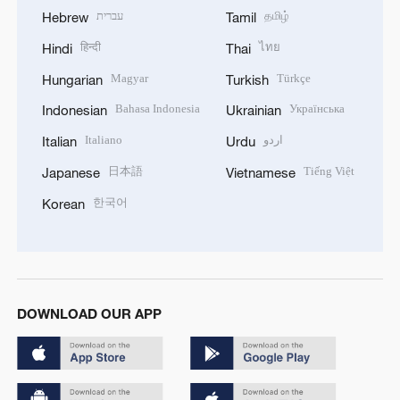
עברית
தமிழ்
Hebrew
Tamil
हिन्दी
ไทย
Hindi
Thai
Magyar
Türkçe
Hungarian
Turkish
Bahasa Indonesia
Українська
Indonesian
Ukrainian
Italiano
اردو
Italian
Urdu
日本語
Tiếng Việt
Japanese
Vietnamese
한국어
Korean
DOWNLOAD OUR APP