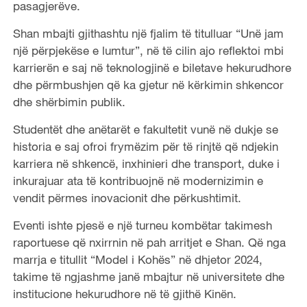
pasagjerëve.
Shan mbajti gjithashtu një fjalim të titulluar “Unë jam
një përpjekëse e lumtur”, në të cilin ajo reflektoi mbi
karrierën e saj në teknologjinë e biletave hekurudhore
dhe përmbushjen që ka gjetur në kërkimin shkencor
dhe shërbimin publik.
Studentët dhe anëtarët e fakultetit vunë në dukje se
historia e saj ofroi frymëzim për të rinjtë që ndjekin
karriera në shkencë, inxhinieri dhe transport, duke i
inkurajuar ata të kontribuojnë në modernizimin e
vendit përmes inovacionit dhe përkushtimit.
Eventi ishte pjesë e një turneu kombëtar takimesh
raportuese që nxirrnin në pah arritjet e Shan. Që nga
marrja e titullit “Model i Kohës” në dhjetor 2024,
takime të ngjashme janë mbajtur në universitete dhe
institucione hekurudhore në të gjithë Kinën.