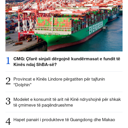
1
CMG: Çfarë sinjali dërgojnë kundërmasat e fundit të
Kinës ndaj ShBA-së?
2
Provincat e Kinës Lindore përgatiten për tajfunin
“Dolphin”
3
Modelet e konsumit të arit në Kinë ndryshojnë për shkak
të çmimeve të paqëndrueshme
4
Hapet panairi i produkteve të Guangdong dhe Makao