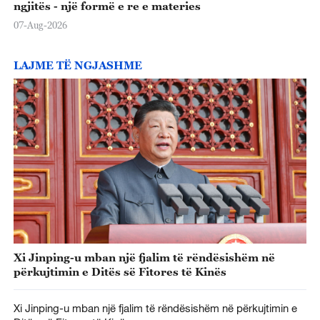
ngjitës - një formë e re e materies
07-Aug-2026
LAJME TË NGJASHME
Xi Jinping-u mban një fjalim të rëndësishëm në
përkujtimin e Ditës së Fitores të Kinës
Xi Jinping-u mban një fjalim të rëndësishëm në përkujtimin e