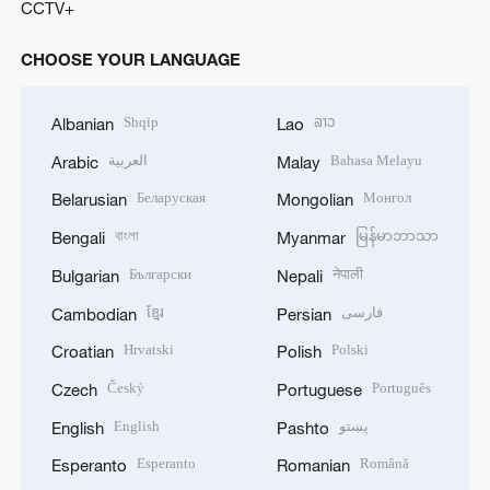
CCTV+
CHOOSE YOUR LANGUAGE
Shqip
ລາວ
Albanian
Lao
العربية
Bahasa Melayu
Arabic
Malay
Беларуская
Монгол
Belarusian
Mongolian
বাংলা
မြန်မာဘာသာ
Bengali
Myanmar
Български
नेपाली
Bulgarian
Nepali
ខ្មែរ
فارسی
Cambodian
Persian
Hrvatski
Polski
Croatian
Polish
Český
Português
Czech
Portuguese
English
پښتو
English
Pashto
Esperanto
Română
Esperanto
Romanian