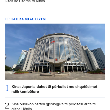
Ditës së Fitores të Kinës
TË TJERA NGA CGTN
1
Kina: Japonia duhet të përballet me shqetësimet
ndërkombëtare
2
Kina publikon hartën gjeologjike të përditësuar të të
gjithë Hënës