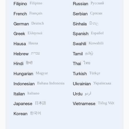
Filipino
Русский
Filipino
Russian
Français
Српски
French
Serbian
Deutsch
සිංහල
German
Sinhala
Ελληνικά
Español
Greek
Spanish
Hausa
Kiswahili
Hausa
Swahili
עברית
தமிழ்
Hebrew
Tamil
हिन्दी
ไทย
Hindi
Thai
Magyar
Türkçe
Hungarian
Turkish
Bahasa Indonesia
Українська
Indonesian
Ukrainian
Italiano
اردو
Italian
Urdu
日本語
Tiếng Việt
Japanese
Vietnamese
한국어
Korean