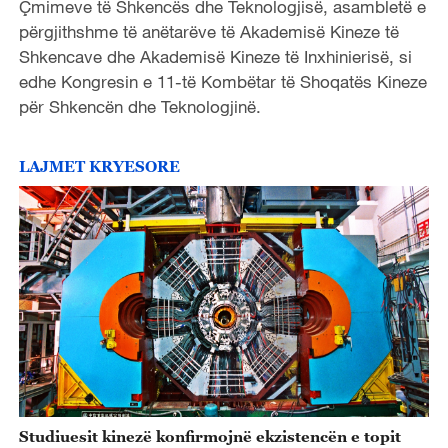
Çmimeve të Shkencës dhe Teknologjisë, asambletë e
përgjithshme të anëtarëve të Akademisë Kineze të
Shkencave dhe Akademisë Kineze të Inxhinierisë, si
edhe Kongresin e 11-të Kombëtar të Shoqatës Kineze
për Shkencën dhe Teknologjinë.
LAJMET KRYESORE
Studiuesit kinezë konfirmojnë ekzistencën e topit