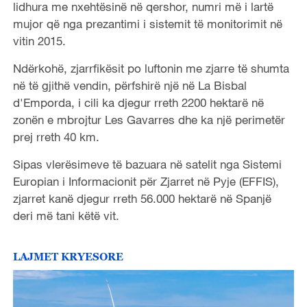
lidhura me nxehtësinë në qershor, numri më i lartë
mujor që nga prezantimi i sistemit të monitorimit në
vitin 2015.
Ndërkohë, zjarrfikësit po luftonin me zjarre të shumta
në të gjithë vendin, përfshirë një në La Bisbal
d'Emporda, i cili ka djegur rreth 2200 hektarë në
zonën e mbrojtur Les Gavarres dhe ka një perimetër
prej rreth 40 km.
Sipas vlerësimeve të bazuara në satelit nga Sistemi
Europian i Informacionit për Zjarret në Pyje (EFFIS),
zjarret kanë djegur rreth 56.000 hektarë në Spanjë
deri më tani këtë vit.
LAJMET KRYESORE