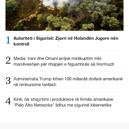
1
Autoriteti i Sigurisë: Zjarri në Holandën Jugore nën
kontroll
2
Media: Irani dhe Omani arrijnë mirëkuptim mbi
marrëveshjen për rihapjen e Ngushticës së Hormuzit
3
Administrata Trump kthen 100 miliardë dollarë amerikanë
në rimbursime tarifash
4
Kinë, nis shqyrtimi i produkteve të firmës amerikane
"Palo Alto Networks" lidhur me sigurinë kibernetike