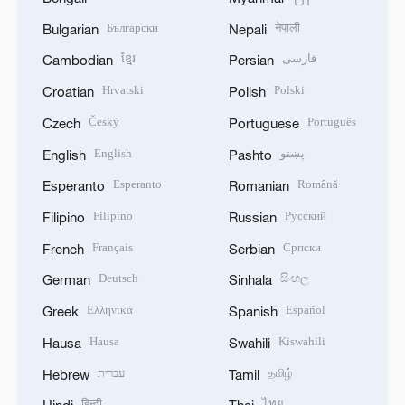
Български
नेपाली
Bulgarian
Nepali
ខ្មែរ
فارسی
Cambodian
Persian
Hrvatski
Polski
Croatian
Polish
Český
Português
Czech
Portuguese
English
پښتو
English
Pashto
Esperanto
Română
Esperanto
Romanian
Filipino
Русский
Filipino
Russian
Français
Српски
French
Serbian
Deutsch
සිංහල
German
Sinhala
Ελληνικά
Español
Greek
Spanish
Hausa
Kiswahili
Hausa
Swahili
עברית
தமிழ்
Hebrew
Tamil
हिन्दी
ไทย