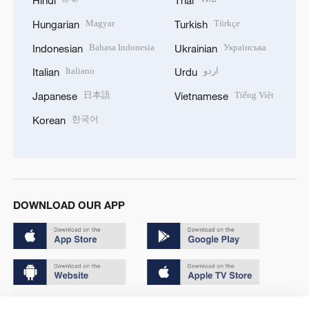
Hindi
Thai
Magyar
Türkçe
Hungarian
Turkish
Bahasa Indonesia
Українська
Indonesian
Ukrainian
Italiano
اردو
Italian
Urdu
日本語
Tiếng Việt
Japanese
Vietnamese
한국어
Korean
DOWNLOAD OUR APP
Copyright © 2024 CGTN.