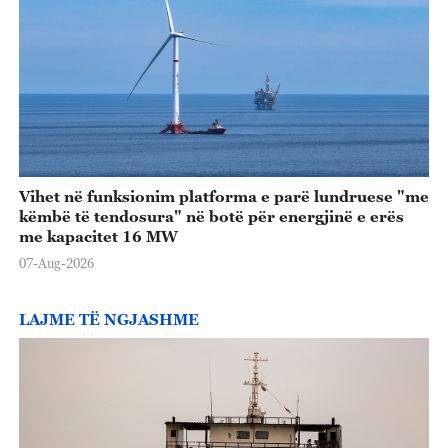
Vihet në funksionim platforma e parë lundruese "me
këmbë të tendosura" në botë për energjinë e erës
me kapacitet 16 MW
07-Aug-2026
LAJME TË NGJASHME