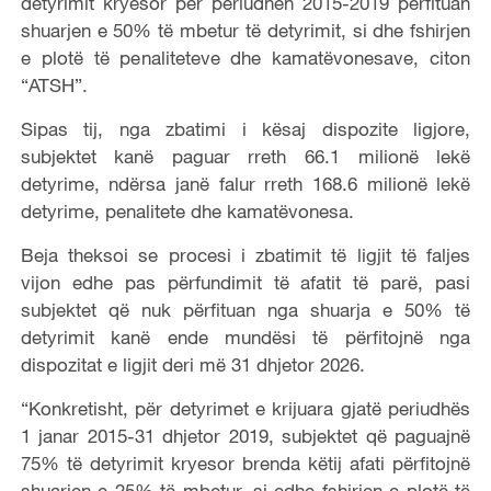
detyrimit kryesor për periudhën 2015-2019 përfituan
shuarjen e 50% të mbetur të detyrimit, si dhe fshirjen
e plotë të penaliteteve dhe kamatëvonesave, citon
“ATSH”.
Sipas tij, nga zbatimi i kësaj dispozite ligjore,
subjektet kanë paguar rreth 66.1 milionë lekë
detyrime, ndërsa janë falur rreth 168.6 milionë lekë
detyrime, penalitete dhe kamatëvonesa.
Beja theksoi se procesi i zbatimit të ligjit të faljes
vijon edhe pas përfundimit të afatit të parë, pasi
subjektet që nuk përfituan nga shuarja e 50% të
detyrimit kanë ende mundësi të përfitojnë nga
dispozitat e ligjit deri më 31 dhjetor 2026.
“Konkretisht, për detyrimet e krijuara gjatë periudhës
1 janar 2015-31 dhjetor 2019, subjektet që paguajnë
75% të detyrimit kryesor brenda këtij afati përfitojnë
shuarjen e 25% të mbetur, si edhe fshirjen e plotë të