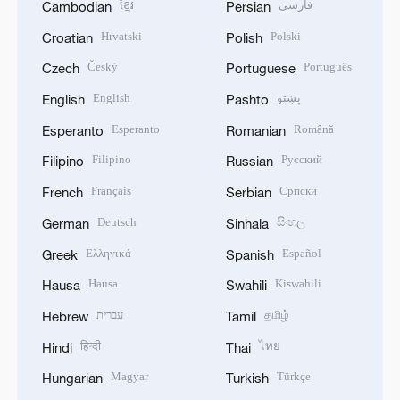
ខ្មែរ
فارسی
Cambodian
Persian
Hrvatski
Polski
Croatian
Polish
Český
Português
Czech
Portuguese
English
پښتو
English
Pashto
Esperanto
Română
Esperanto
Romanian
Filipino
Русский
Filipino
Russian
Français
Српски
French
Serbian
Deutsch
සිංහල
German
Sinhala
Ελληνικά
Español
Greek
Spanish
Hausa
Kiswahili
Hausa
Swahili
עברית
தமிழ்
Hebrew
Tamil
हिन्दी
ไทย
Hindi
Thai
Magyar
Türkçe
Hungarian
Turkish