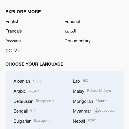
EXPLORE MORE
English
Español
Français
العربية
Русский
Documentary
CCTV+
CHOOSE YOUR LANGUAGE
Shqip
ລາວ
Albanian
Lao
العربية
Bahasa Melayu
Arabic
Malay
Беларуская
Монгол
Belarusian
Mongolian
বাংলা
မြန်မာဘာသာ
Bengali
Myanmar
Български
नेपाली
Bulgarian
Nepali