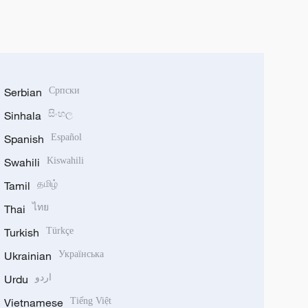
Serbian
Српски
Sinhala
සිංහල
Spanish
Español
Swahili
Kiswahili
Tamil
தமிழ்
Thai
ไทย
Turkish
Türkçe
Ukrainian
Українська
Urdu
اردو
Vietnamese
Tiếng Việt