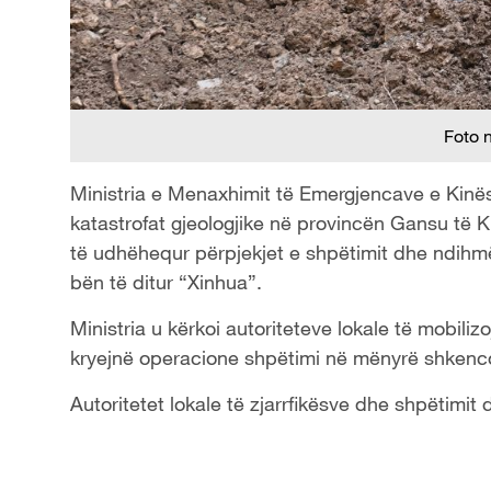
Foto 
Ministria e Menaxhimit të Emergjencave e Kinës 
katastrofat gjeologjike në provincën Gansu të 
të udhëhequr përpjekjet e shpëtimit dhe ndihmë
bën të ditur “Xinhua”.
Ministria u kërkoi autoriteteve lokale të mobiliz
kryejnë operacione shpëtimi në mënyrë shkenco
Autoritetet lokale të zjarrfikësve dhe shpëtimit