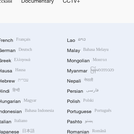
сский
Documentary
CCTV+
French
Français
Lao
ລາວ
German
Deutsch
Malay
Bahasa Melayu
Greek
Ελληνικά
Mongolian
Монгол
Hausa
Hausa
Myanmar
မြန်မာဘာသာ
Hebrew
עברית
Nepali
नेपाली
Hindi
हिन्दी
Persian
فارسی
Hungarian
Magyar
Polish
Polski
Indonesian
Bahasa Indonesia
Portuguese
Português
Italian
Italiano
Pashto
پښتو
Japanese
日本語
Romanian
Română