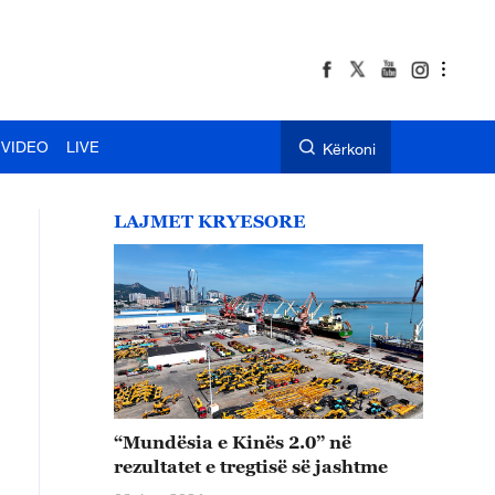
VIDEO
LIVE
Kërkoni
LAJMET KRYESORE
“Mundësia e Kinës 2.0” në
rezultatet e tregtisë së jashtme