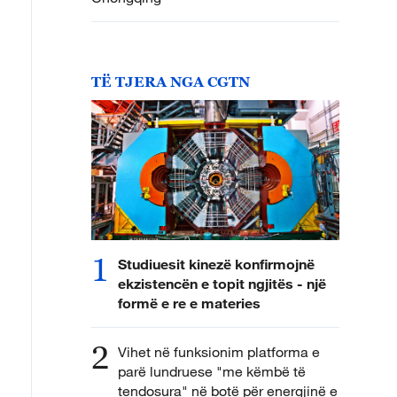
TË TJERA NGA CGTN
1
Studiuesit kinezë konfirmojnë
ekzistencën e topit ngjitës - një
formë e re e materies
2
Vihet në funksionim platforma e
parë lundruese "me këmbë të
tendosura" në botë për energjinë e