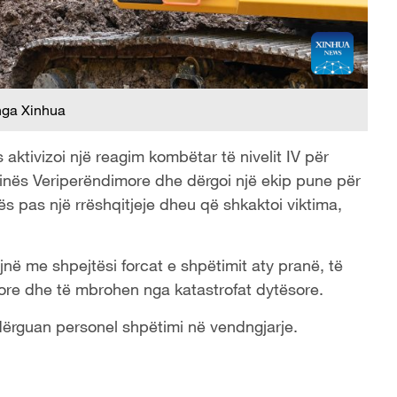
nga Xinhua
aktivizoi një reagim kombëtar të nivelit IV për
Kinës Veriperëndimore dhe dërgoi një ekip pune për
s pas një rrëshqitjeje dheu që shkaktoi viktima,
ojnë me shpejtësi forcat e shpëtimit aty pranë, të
re dhe të mbrohen nga katastrofat dytësore.
 dërguan personel shpëtimi në vendngjarje.