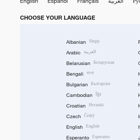
English
Español
Français
العربية
Ру
CHOOSE YOUR LANGUAGE
Albanian
Shqip
Arabic
العربية
Belarusian
Беларуская
Bengali
বাংলা
Bulgarian
Български
Cambodian
ខ្មែរ
Croatian
Hrvatski
Czech
Český
English
English
Esperanto
Esperanto