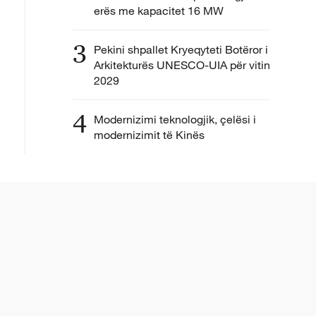
erës me kapacitet 16 MW
3
Pekini shpallet Kryeqyteti Botëror i
Arkitekturës UNESCO-UIA për vitin
2029
4
Modernizimi teknologjik, çelësi i
modernizimit të Kinës