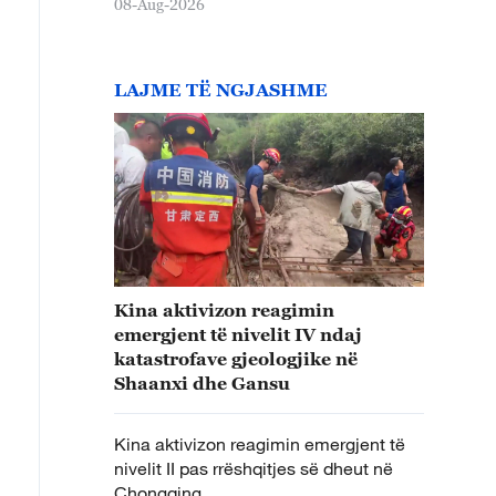
08-Aug-2026
LAJME TË NGJASHME
Kina aktivizon reagimin
emergjent të nivelit IV ndaj
katastrofave gjeologjike në
Shaanxi dhe Gansu
Kina aktivizon reagimin emergjent të
nivelit II pas rrëshqitjes së dheut në
Chongqing