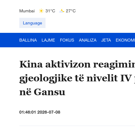
Hyderabad
42°C
28°C
Mumbai
31°C
27°C
Kuala Lumpur
31°C
25°C
Language
BALLINA
LAJME
FOKUS
ANALIZA
JETA
EKONOM
Kina aktivizon reagimi
gjeologjike të nivelit I
në Gansu
01:46:01 2026-07-08