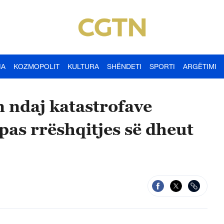
IA
KOZMOPOLIT
KULTURA
SHËNDETI
SPORTI
ARGËTIMI
n ndaj katastrofave
V pas rrëshqitjes së dheut