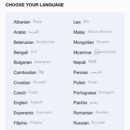
CHOOSE YOUR LANGUAGE
Shqip
ລາວ
Albanian
Lao
العربية
Bahasa Melayu
Arabic
Malay
Беларуская
Монгол
Belarusian
Mongolian
বাংলা
မြန်မာဘာသာ
Bengali
Myanmar
Български
नेपाली
Bulgarian
Nepali
ខ្មែរ
فارسی
Cambodian
Persian
Hrvatski
Polski
Croatian
Polish
Český
Português
Czech
Portuguese
English
پښتو
English
Pashto
Esperanto
Română
Esperanto
Romanian
Filipino
Русский
Filipino
Russian