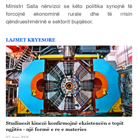
Ministri Salla nënvizoi se këto politika synojnë të
forcojnë ekonominë rurale dhe të rrisin
qëndrueshmërinë e sektorit bujqësor.
LAJMET KRYESORE
Studiuesit kinezë konfirmojnë ekzistencën e topit
ngjitës - një formë e re e materies
07-Aug-2026