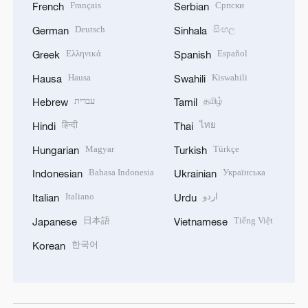
Français
Српски
French
Serbian
Deutsch
සිංහල
German
Sinhala
Ελληνικά
Español
Greek
Spanish
Hausa
Kiswahili
Hausa
Swahili
עברית
தமிழ்
Hebrew
Tamil
हिन्दी
ไทย
Hindi
Thai
Magyar
Türkçe
Hungarian
Turkish
Bahasa Indonesia
Українська
Indonesian
Ukrainian
Italiano
اردو
Italian
Urdu
日本語
Tiếng Việt
Japanese
Vietnamese
한국어
Korean