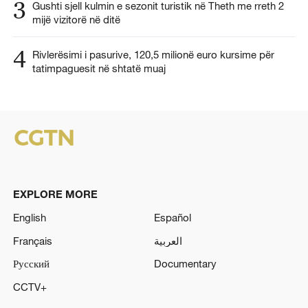
3
Gushti sjell kulmin e sezonit turistik në Theth me rreth 2
mijë vizitorë në ditë
4
Rivlerësimi i pasurive, 120,5 milionë euro kursime për
tatimpaguesit në shtatë muaj
EXPLORE MORE
English
Español
Français
العربية
Русский
Documentary
CCTV+