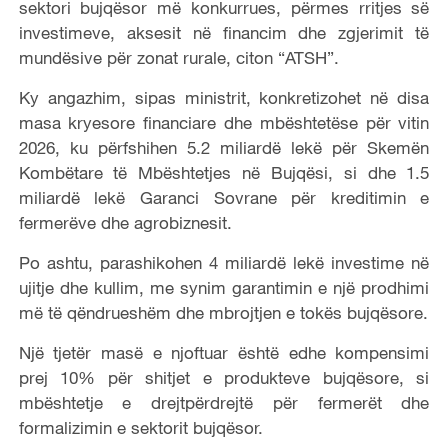
sektori bujqësor më konkurrues, përmes rritjes së
investimeve, aksesit në financim dhe zgjerimit të
mundësive për zonat rurale, citon “ATSH”.
Ky angazhim, sipas ministrit, konkretizohet në disa
masa kryesore financiare dhe mbështetëse për vitin
2026, ku përfshihen 5.2 miliardë lekë për Skemën
Kombëtare të Mbështetjes në Bujqësi, si dhe 1.5
miliardë lekë Garanci Sovrane për kreditimin e
fermerëve dhe agrobiznesit.
Po ashtu, parashikohen 4 miliardë lekë investime në
ujitje dhe kullim, me synim garantimin e një prodhimi
më të qëndrueshëm dhe mbrojtjen e tokës bujqësore.
Një tjetër masë e njoftuar është edhe kompensimi
prej 10% për shitjet e produkteve bujqësore, si
mbështetje e drejtpërdrejtë për fermerët dhe
formalizimin e sektorit bujqësor.