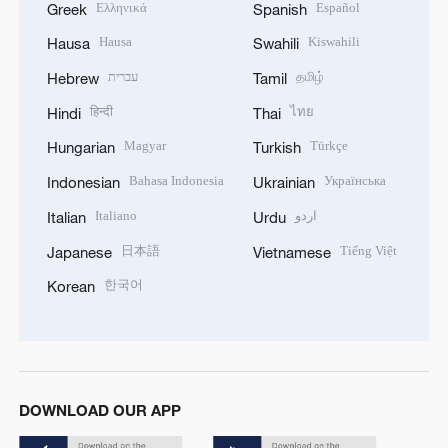
Ελληνικά
Español
Greek
Spanish
Hausa
Kiswahili
Hausa
Swahili
עברית
தமிழ்
Hebrew
Tamil
हिन्दी
ไทย
Hindi
Thai
Magyar
Türkçe
Hungarian
Turkish
Bahasa Indonesia
Українська
Indonesian
Ukrainian
Italiano
اردو
Italian
Urdu
日本語
Tiếng Việt
Japanese
Vietnamese
한국어
Korean
DOWNLOAD OUR APP