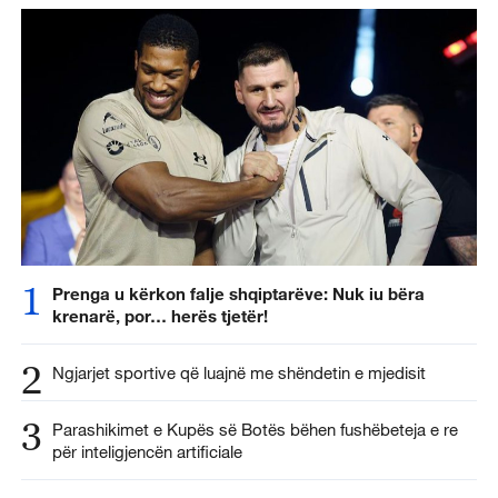
1
Prenga u kërkon falje shqiptarëve: Nuk iu bëra
krenarë, por… herës tjetër!
2
Ngjarjet sportive që luajnë me shëndetin e mjedisit
3
Parashikimet e Kupës së Botës bëhen fushëbeteja e re
për inteligjencën artificiale