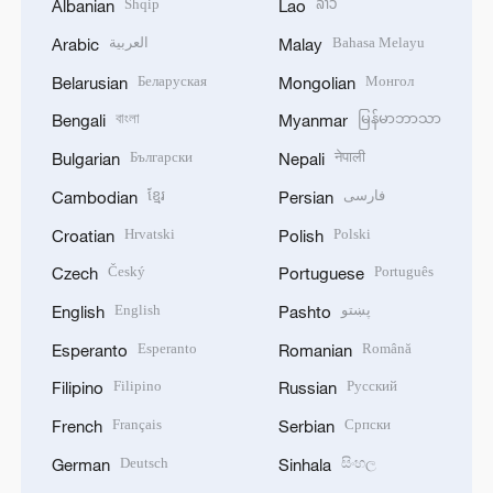
Shqip
ລາວ
Albanian
Lao
العربية
Bahasa Melayu
Arabic
Malay
Беларуская
Монгол
Belarusian
Mongolian
বাংলা
မြန်မာဘာသာ
Bengali
Myanmar
Български
नेपाली
Bulgarian
Nepali
ខ្មែរ
فارسی
Cambodian
Persian
Hrvatski
Polski
Croatian
Polish
Český
Português
Czech
Portuguese
English
پښتو
English
Pashto
Esperanto
Română
Esperanto
Romanian
Filipino
Русский
Filipino
Russian
Français
Српски
French
Serbian
Deutsch
සිංහල
German
Sinhala