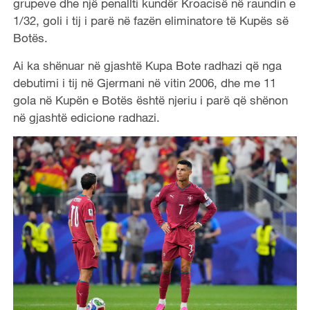
grupeve dhe një penallti kundër Kroacisë në raundin e
1/32, goli i tij i parë në fazën eliminatore të Kupës së
Botës.
Ai ka shënuar në gjashtë Kupa Bote radhazi që nga
debutimi i tij në Gjermani në vitin 2006, dhe me 11
gola në Kupën e Botës është njeriu i parë që shënon
në gjashtë edicione radhazi.