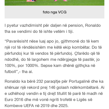
foto nga VCG
I pyetur vazhdimisht për daljen në pension, Ronaldo
tha se vendimi do të ishte vetëm i tiji.
“Pavarësisht nëse luaj apo jo, gjithmonë do të kem
një rol të rëndësishëm me këtë ekip kombëtar. Do të
përfundoj kur të vendos të përfundoj. Çfarëdo që të
ndodhë, do të largohem me ndërgjegje të pastër, jo
100%, por 1000%. Sepse kam dhënë gjithçka në
futboll”,- tha ai.
Ronaldo ka bërë 232 paraqitje për Portugalinë dhe ka
shënuar një rekord prej 146 golash ndërkombëtarë. Ai
e udhëhoqi vendin e tij drejt titullit të parë të madh në
Euro 2016 dhe më vonë ngriti trofetë e Ligës së
Kombeve UEFA në 2019 dhe 2025.