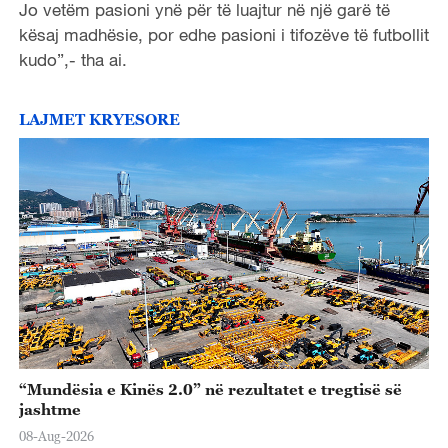
Jo vetëm pasioni ynë për të luajtur në një garë të
kësaj madhësie, por edhe pasioni i tifozëve të futbollit
kudo”,- tha ai.
LAJMET KRYESORE
“Mundësia e Kinës 2.0” në rezultatet e tregtisë së
jashtme
08-Aug-2026