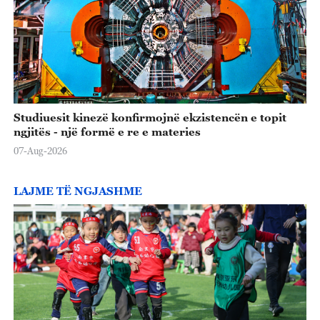
Studiuesit kinezë konfirmojnë ekzistencën e topit
ngjitës - një formë e re e materies
07-Aug-2026
LAJME TË NGJASHME