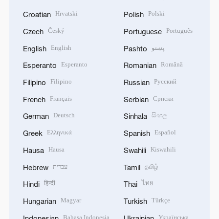
Hrvatski
Polski
Croatian
Polish
Český
Português
Czech
Portuguese
English
پښتو
English
Pashto
Esperanto
Română
Esperanto
Romanian
Filipino
Русский
Filipino
Russian
Français
Српски
French
Serbian
Deutsch
සිංහල
German
Sinhala
Ελληνικά
Español
Greek
Spanish
Hausa
Kiswahili
Hausa
Swahili
עברית
தமிழ்
Hebrew
Tamil
हिन्दी
ไทย
Hindi
Thai
Magyar
Türkçe
Hungarian
Turkish
Bahasa Indonesia
Українська
Indonesian
Ukrainian