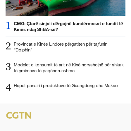
1
CMG: Çfarë sinjali dërgojnë kundërmasat e fundit të
Kinës ndaj ShBA-së?
2
Provincat e Kinës Lindore përgatiten për tajfunin
“Dolphin”
3
Modelet e konsumit të arit në Kinë ndryshojnë për shkak
të çmimeve të paqëndrueshme
4
Hapet panairi i produkteve të Guangdong dhe Makao