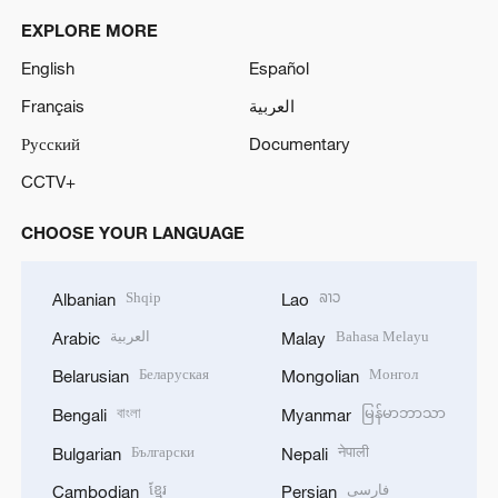
EXPLORE MORE
English
Español
Français
العربية
Русский
Documentary
CCTV+
CHOOSE YOUR LANGUAGE
Shqip
ລາວ
Albanian
Lao
العربية
Bahasa Melayu
Arabic
Malay
Беларуская
Монгол
Belarusian
Mongolian
বাংলা
မြန်မာဘာသာ
Bengali
Myanmar
Български
नेपाली
Bulgarian
Nepali
ខ្មែរ
فارسی
Cambodian
Persian