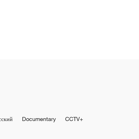
сский
Documentary
CCTV+