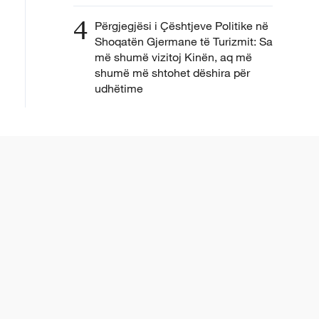
4
Përgjegjësi i Çështjeve Politike në
Shoqatën Gjermane të Turizmit: Sa
më shumë vizitoj Kinën, aq më
shumë më shtohet dëshira për
udhëtime