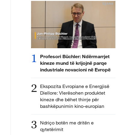
1
Profesori Büchler: Ndërmarrjet
kineze mund të krijojnë parqe
industriale novacioni në Evropë
2
Ekspozita Evropiane e Energjisë
Diellore: Vlerësohen produktet
kineze dhe bëhet thirrje për
bashkëpunimin kino-europian
3
Ndriço botën me dritën e
qytetërimit