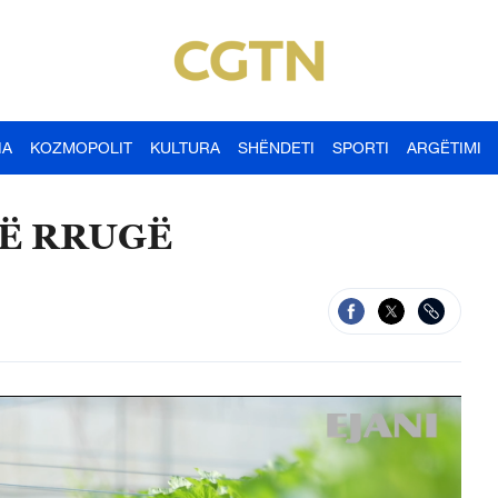
IA
KOZMOPOLIT
KULTURA
SHËNDETI
SPORTI
ARGËTIMI
NË RRUGË