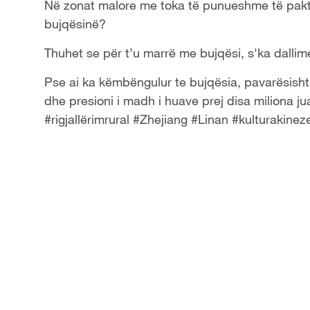
Në zonat malore me toka të punueshme të pakta
y
bujqësinë?
V
Thuhet se për t’u marrë me bujqësi, s'ka dallime
i
Pse ai ka këmbëngulur te bujqësia, pavarësisht 
dhe presioni i madh i huave prej disa miliona 
d
#rigjallërimrural #Zhejiang #Linan #kulturakin
e
o