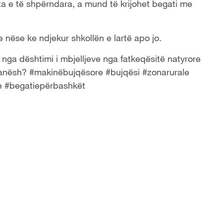
 e të shpërndara, a mund të krijohet begati me
 nëse ke ndjekur shkollën e lartë apo jo.
nga dështimi i mbjelljeve nga fatkeqësitë natyrore
juanësh? #makinëbujqësore #bujqësi #zonarurale
eze #begatiepërbashkët