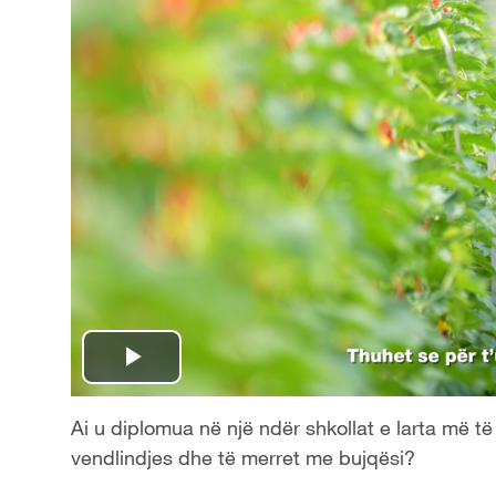
P
l
Ai u diplomua në një ndër shkollat e larta më të
vendlindjes dhe të merret me bujqësi?
a