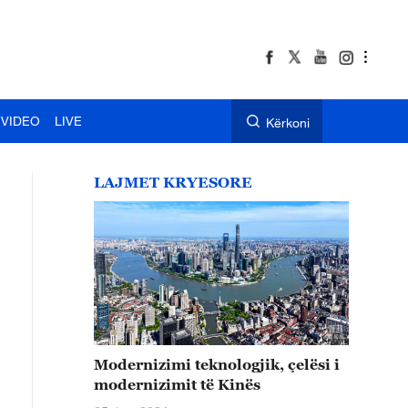
VIDEO
LIVE
Kërkoni
LAJMET KRYESORE
Modernizimi teknologjik, çelësi i
modernizimit të Kinës