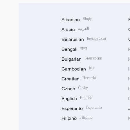
Albanian
Shqip
Arabic
العربية
Belarusian
Беларуская
Bengali
বাংলা
Bulgarian
Български
Cambodian
ខ្មែរ
Croatian
Hrvatski
Czech
Český
English
English
Esperanto
Esperanto
Filipino
Filipino