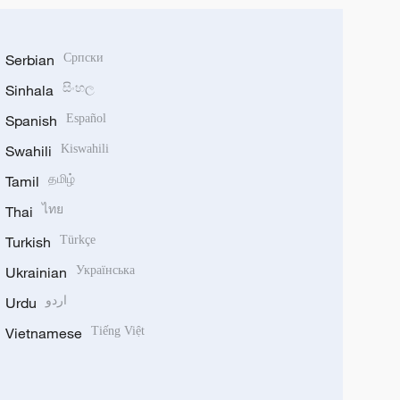
Serbian
Српски
Sinhala
සිංහල
Spanish
Español
Swahili
Kiswahili
Tamil
தமிழ்
Thai
ไทย
Turkish
Türkçe
Ukrainian
Українська
Urdu
اردو
Vietnamese
Tiếng Việt