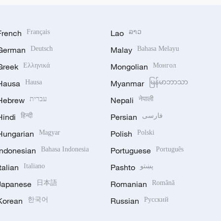
French
Français
Lao
ລາວ
German
Deutsch
Malay
Bahasa Melayu
Greek
Ελληνικά
Mongolian
Монгол
Hausa
Hausa
Myanmar
မြန်မာဘာသာ
Hebrew
עברית
Nepali
नेपाली
Hindi
हिन्दी
Persian
فارسی
Hungarian
Magyar
Polish
Polski
Indonesian
Bahasa Indonesia
Portuguese
Português
Italian
Italiano
Pashto
پښتو
Japanese
日本語
Romanian
Română
Korean
한국어
Russian
Русский