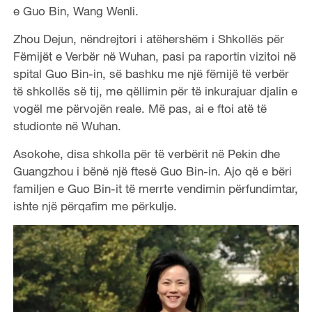
e Guo Bin, Wang Wenli.
Zhou Dejun, nëndrejtori i atëhershëm i Shkollës për
Fëmijët e Verbër në Wuhan, pasi pa raportin vizitoi në
spital Guo Bin-in, së bashku me një fëmijë të verbër
të shkollës së tij, me qëllimin për të inkurajuar djalin e
vogël me përvojën reale. Më pas, ai e ftoi atë të
studionte në Wuhan.
Asokohe, disa shkolla për të verbërit në Pekin dhe
Guangzhou i bënë një ftesë Guo Bin-in. Ajo që e bëri
familjen e Guo Bin-it të merrte vendimin përfundimtar,
ishte një përqafim me përkulje.