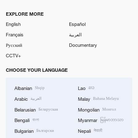
EXPLORE MORE
English
Español
Français
العربية
Русский
Documentary
CCTV+
CHOOSE YOUR LANGUAGE
Shqip
ລາວ
Albanian
Lao
العربية
Bahasa Melayu
Arabic
Malay
Беларуская
Монгол
Belarusian
Mongolian
বাংলা
မြန်မာဘာသာ
Bengali
Myanmar
Български
नेपाली
Bulgarian
Nepali