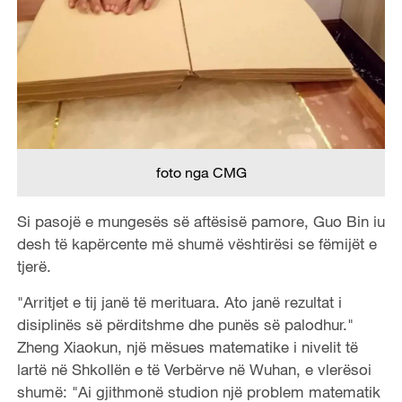
foto nga CMG
Si pasojë e mungesës së aftësisë pamore, Guo Bin iu
desh të kapërcente më shumë vështirësi se fëmijët e
tjerë.
"Arritjet e tij janë të merituara. Ato janë rezultat i
disiplinës së përditshme dhe punës së palodhur."
Zheng Xiaokun, një mësues matematike i nivelit të
lartë në Shkollën e të Verbërve në Wuhan, e vlerësoi
shumë: "Ai gjithmonë studion një problem matematik