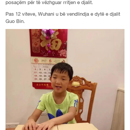
posaçëm për të vëzhguar rritjen e djalit.
Pas 12 viteve, Wuhani u bë vendlindja e dytë e djalit
Guo Bin.