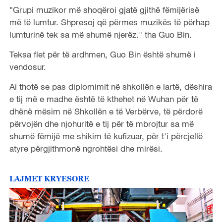
"Grupi muzikor më shoqëroi gjatë gjithë fëmijërisë
më të lumtur. Shpresoj që përmes muzikës të përhap
lumturinë tek sa më shumë njerëz." tha Guo Bin.
Teksa flet për të ardhmen, Guo Bin është shumë i
vendosur.
Ai thotë se pas diplomimit në shkollën e lartë, dëshira
e tij më e madhe është të kthehet në Wuhan për të
dhënë mësim në Shkollën e të Verbërve, të përdorë
përvojën dhe njohuritë e tij për të mbrojtur sa më
shumë fëmijë me shikim të kufizuar, për t'i përcjellë
atyre përgjithmonë ngrohtësi dhe mirësi.
LAJMET KRYESORE