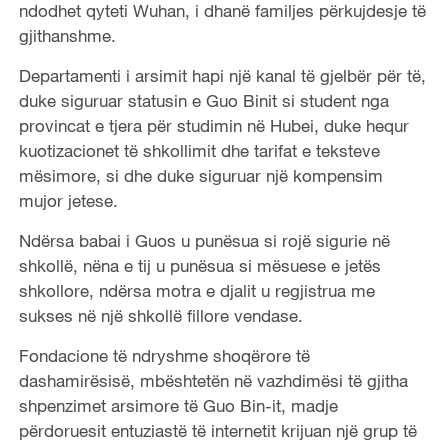
ndodhet qyteti Wuhan, i dhanë familjes përkujdesje të
gjithanshme.
Departamenti i arsimit hapi një kanal të gjelbër për të,
duke siguruar statusin e Guo Binit si student nga
provincat e tjera për studimin në Hubei, duke hequr
kuotizacionet të shkollimit dhe tarifat e teksteve
mësimore, si dhe duke siguruar një kompensim
mujor jetese.
Ndërsa babai i Guos u punësua si rojë sigurie në
shkollë, nëna e tij u punësua si mësuese e jetës
shkollore, ndërsa motra e djalit u regjistrua me
sukses në një shkollë fillore vendase.
Fondacione të ndryshme shoqërore të
dashamirësisë, mbështetën në vazhdimësi të gjitha
shpenzimet arsimore të Guo Bin-it, madje
përdoruesit entuziastë të internetit krijuan një grup të