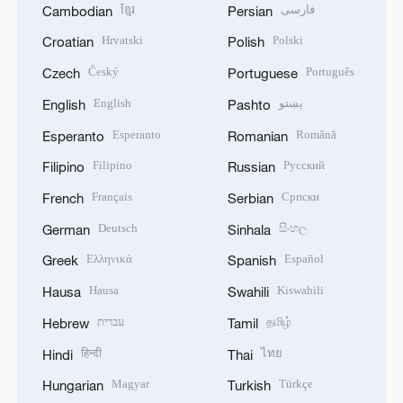
ខ្មែរ
فارسی
Cambodian
Persian
Hrvatski
Polski
Croatian
Polish
Český
Português
Czech
Portuguese
English
پښتو
English
Pashto
Esperanto
Română
Esperanto
Romanian
Filipino
Русский
Filipino
Russian
Français
Српски
French
Serbian
Deutsch
සිංහල
German
Sinhala
Ελληνικά
Español
Greek
Spanish
Hausa
Kiswahili
Hausa
Swahili
עברית
தமிழ்
Hebrew
Tamil
हिन्दी
ไทย
Hindi
Thai
Magyar
Türkçe
Hungarian
Turkish