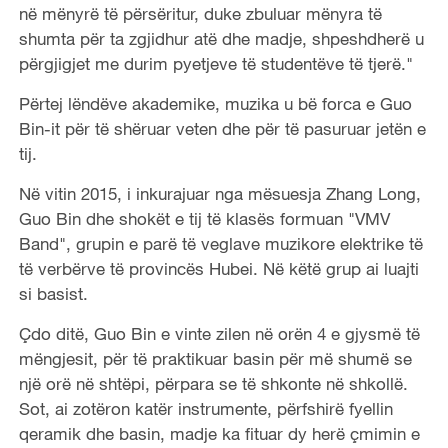
në mënyrë të përsëritur, duke zbuluar mënyra të
shumta për ta zgjidhur atë dhe madje, shpeshdherë u
përgjigjet me durim pyetjeve të studentëve të tjerë."
Përtej lëndëve akademike, muzika u bë forca e Guo
Bin-it për të shëruar veten dhe për të pasuruar jetën e
tij.
Në vitin 2015, i inkurajuar nga mësuesja Zhang Long,
Guo Bin dhe shokët e tij të klasës formuan "VMV
Band", grupin e parë të veglave muzikore elektrike të
të verbërve të provincës Hubei. Në këtë grup ai luajti
si basist.
Çdo ditë, Guo Bin e vinte zilen në orën 4 e gjysmë të
mëngjesit, për të praktikuar basin për më shumë se
një orë në shtëpi, përpara se të shkonte në shkollë.
Sot, ai zotëron katër instrumente, përfshirë fyellin
qeramik dhe basin, madje ka fituar dy herë çmimin e