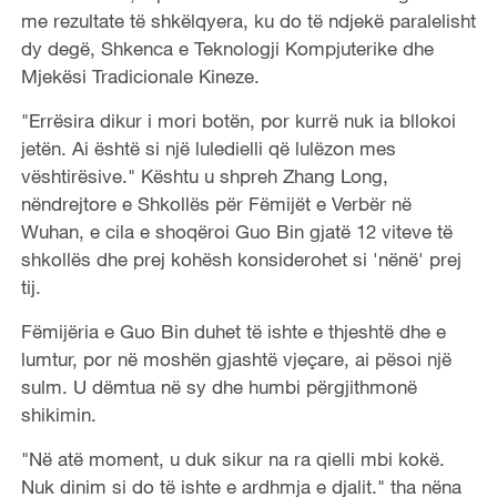
me rezultate të shkëlqyera, ku do të ndjekë paralelisht
dy degë, Shkenca e Teknologji Kompjuterike dhe
Mjekësi Tradicionale Kineze.
"Errësira dikur i mori botën, por kurrë nuk ia bllokoi
jetën. Ai është si një luledielli që lulëzon mes
vështirësive." Kështu u shpreh Zhang Long,
nëndrejtore e Shkollës për Fëmijët e Verbër në
Wuhan, e cila e shoqëroi Guo Bin gjatë 12 viteve të
shkollës dhe prej kohësh konsiderohet si 'nënë' prej
tij.
Fëmijëria e Guo Bin duhet të ishte e thjeshtë dhe e
lumtur, por në moshën gjashtë vjeçare, ai pësoi një
sulm. U dëmtua në sy dhe humbi përgjithmonë
shikimin.
"Në atë moment, u duk sikur na ra qielli mbi kokë.
Nuk dinim si do të ishte e ardhmja e djalit." tha nëna