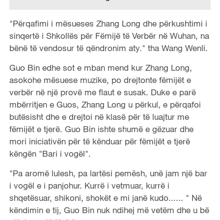
"Përqafimi i mësueses Zhang Long dhe përkushtimi i
sinqertë i Shkollës për Fëmijë të Verbër në Wuhan, na
bënë të vendosur të qëndronim aty." tha Wang Wenli.
Guo Bin edhe sot e mban mend kur Zhang Long,
asokohe mësuese muzike, po drejtonte fëmijët e
verbër në një provë me flaut e susak. Duke e parë
mbërritjen e Guos, Zhang Long u përkul, e përqafoi
butësisht dhe e drejtoi në klasë për të luajtur me
fëmijët e tjerë. Guo Bin ishte shumë e gëzuar dhe
mori iniciativën për të kënduar për fëmijët e tjerë
këngën "Bari i vogël".
"Pa aromë lulesh, pa lartësi pemësh, unë jam një bar
i vogël e i panjohur. Kurrë i vetmuar, kurrë i
shqetësuar, shikoni, shokët e mi janë kudo...... " Në
këndimin e tij, Guo Bin nuk ndihej më vetëm dhe u bë