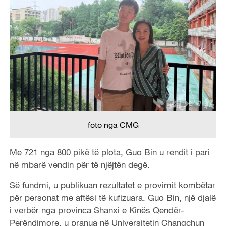
foto nga CMG
Me 721 nga 800 pikë të plota, Guo Bin u rendit i pari
në mbarë vendin për të njëjtën degë.
Së fundmi, u publikuan rezultatet e provimit kombëtar
për personat me aftësi të kufizuara. Guo Bin, një djalë
i verbër nga provinca Shanxi e Kinës Qendër-
Perëndimore, u pranua në Universitetin Changchun