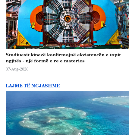
Studiuesit kinezë konfirmojnë ekzistencën e topit
ngjitës - një formë e re e materies
07-Aug-2026
LAJME TË NGJASHME