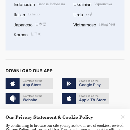
Bahasa Indonesia
Українська
Indonesian
Ukrainian
Italiano
اردو
Italian
Urdu
日本語
Tiếng Việt
Japanese
Vietnamese
한국어
Korean
DOWNLOAD OUR APP
Copyright © 2024 CGTN.
Our Privacy Statement & Cookie Policy
京ICP备20000184号
By continuing to browse our site you agree to our use of cookies, revised
Privacy Policy and Terms of Use. You can change your cookie settings