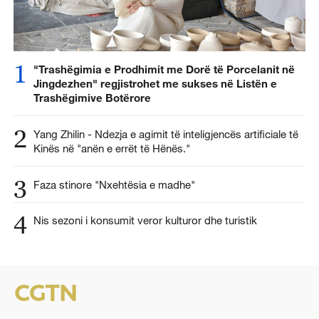
1
"Trashëgimia e Prodhimit me Dorë të Porcelanit në
Jingdezhen" regjistrohet me sukses në Listën e
Trashëgimive Botërore
2
Yang Zhilin - Ndezja e agimit të inteligjencës artificiale të
Kinës në "anën e errët të Hënës."
3
Faza stinore "Nxehtësia e madhe"
4
Nis sezoni i konsumit veror kulturor dhe turistik