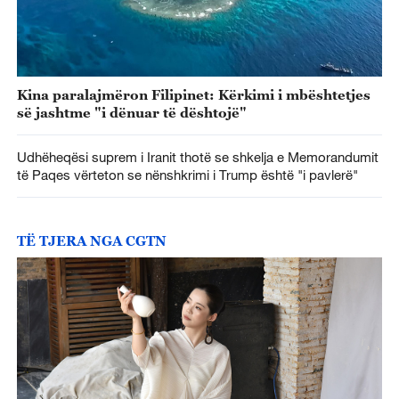
Kina paralajmëron Filipinet: Kërkimi i mbështetjes
së jashtme "i dënuar të dështojë"
Udhëheqësi suprem i Iranit thotë se shkelja e Memorandumit
të Paqes vërteton se nënshkrimi i Trump është "i pavlerë"
TË TJERA NGA CGTN