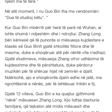
njësh me të tërë."
Në atë moment, i riu Guo Bin tha me vendosmëri:
"Dua të studioj këtu".
”
Kur Guo Bin mbërriti për herë të parë në Wuhan, ai
ishte shumë i ndjeshëm dhe i ndrojtur. Zhang Long
bëri kërkesë që të punonte si mësuesja kujdestare e
klasës së Guo Binit gjatë shkollës fillore dhe të
mesme, duke e shoqëruar atë për nëntë vite rradhazi.
Gjatë studimeve, mësuesja Zhang ofroi udhëzime të
kujdesshme dhe të përshtatura, duke përdorur
muzikën për të shëruar hijet në zemrën e djalit.
Ndërkohë, ajo e shoqëronte djalin edhe në jetë, me
ngrohtësinë e nënës, për të lehtësuar frikën e tij.
Gjatë 12 viteve, Guo Bin e ka quajtur gjithmonë
"nënë" mësuesen Zhang Long. Kjo lidhje dashurie
familjare, që tejkalon atë midis mësuesit dhe