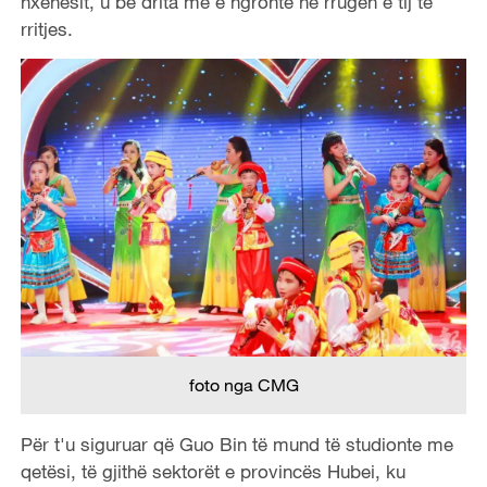
nxënësit, u bë drita më e ngrohtë në rrugën e tij të
rritjes.
foto nga CMG
Për t'u siguruar që Guo Bin të mund të studionte me
qetësi, të gjithë sektorët e provincës Hubei, ku