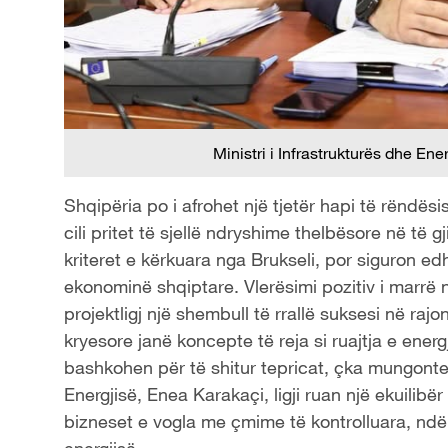
Ministri i Infrastrukturës dhe En
Shqipëria po i afrohet një tjetër hapi të rëndësi
cili pritet të sjellë ndryshime thelbësore në të 
kriteret e kërkuara nga Brukseli, por siguron e
ekonominë shqiptare. Vlerësimi pozitiv i marrë
projektligj një shembull të rrallë suksesi në rajo
kryesore janë koncepte të reja si ruajtja e ene
bashkohen për të shitur tepricat, çka mungonte d
Energjisë, Enea Karakaçi, ligji ruan një ekuilib
bizneset e vogla me çmime të kontrolluara, ndërsa