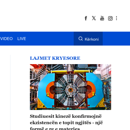
VIDEO
LIVE
Kërkoni
LAJMET KRYESORE
Studiuesit kinezë konfirmojnë
ekzistencën e topit ngjitës - një
formë e re e materies