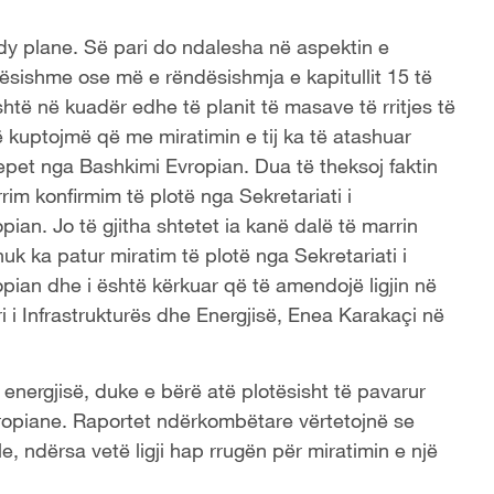
ë dy plane. Së pari do ndalesha në aspektin e
dësishme ose më e rëndësishmja e kapitullit 15 të
shtë në kuadër edhe të planit të masave të rritjes të
 kuptojmë që me miratimin e tij ka të atashuar
jepet nga Bashkimi Evropian. Dua të theksoj faktin
rim konfirmim të plotë nga Sekretariati i
ian. Jo të gjitha shtetet ia kanë dalë të marrin
nuk ka patur miratim të plotë nga Sekretariati i
pian dhe i është kërkuar që të amendojë ligjin në
ri i Infrastrukturës dhe Energjisë, Enea Karakaçi në
t të energjisë, duke e bërë atë plotësisht të pavarur
ropiane. Raportet ndërkombëtare vërtetojnë se
le, ndërsa vetë ligji hap rrugën për miratimin e një