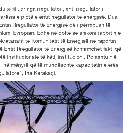
uke filluar nga rregullatori, enti rregullator i
ësia e plotë e entit rregullator të energjisë. Dua
Entin Rregullator të Energjisë që i përmbush të
hkimi Evropian. Edhe në qoftë se shikoni raportin e
ekretariatit të Komunitetit të Energjisë në raportin
të Entit Rregullator të Energjisë konfirmohet fakti që
ë institucionale të këtij institucioni. Po ashtu një
igji në mënyrë që të mundësonte kapacitetin e erës
gullatore”, tha Karakaçi.