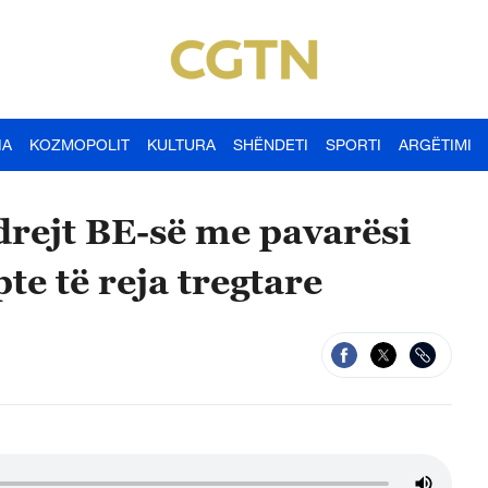
IA
KOZMOPOLIT
KULTURA
SHËNDETI
SPORTI
ARGËTIMI
:drejt BE-së me pavarësi
te të reja tregtare