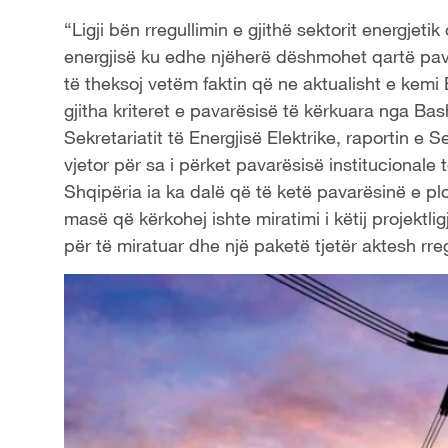
“Ligji bën rregullimin e gjithë sektorit energjetik d
energjisë ku edhe njëherë dëshmohet qartë pavar
të theksoj vetëm faktin që ne aktualisht e kemi 
gjitha kriteret e pavarësisë të kërkuara nga Bas
Sekretariatit të Energjisë Elektrike, raportin e S
vjetor për sa i përket pavarësisë institucionale 
Shqipëria ia ka dalë që të ketë pavarësinë e plot
masë që kërkohej ishte miratimi i këtij projektl
për të miratuar dhe një paketë tjetër aktesh rre