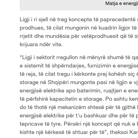
Matja e energj
Ligji i ri sjell në treg koncepte të paprecedent
prodhues, të cilat mungonin në kuadrin ligjor të 
rrjetit dhe mundësia për vetëprodhuesit që të s
krijuara ndër vite.
“Ligji i sektorit rregullon në mënyrë shumë të qa
e sistemit të shpërndarjes, furnizimin e energji
të reja, të cilat tregu i kërkonte prej kohësh siç
storage në Shqipëri mungonte pasi në ligjin e v
energjisë elektrike apo baterimin, ruajtjen e ener
të përfshirë kapacitetin e storage. Po ashtu ke
do të thotë një mekanizëm shtesë për të gjith
energjisë elektrike për t'u bashkuar dhe për të p
tepricave të tyre. Përsëri një koncept që nuk e k
kishte një kërkesë të shtuar për të”, theksoi Ka