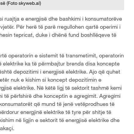
isë (Foto skyweb.al)
ë si ruajtja e energjisë dhe bashkimi i konsumatorëve
vjetër. Për herë të parë rregullohen qartë operimi i
hesin tepricat, duke i dhënë fund boshllëqeve të
rtë operatorin e sistemit të transmetimit, operatorin
së elektrike ka të përmbajtur brenda disa koncepte
 është depozitimi i energjisë elektrike. Ajo që quhet
jetër nuk e kishim si koncept depozitimin e
gjisë elektrike. Në këtë ligj të sektorit tashmë kemi
mi të përfshirë dhe konceptin e agregimit. Agregimi
ë konsumatorët që mund të jenë vetëprodhues të
ërdorur energjinë elektrike të tyre për shitje të
ishim në ligjin e sektorit të energjisë elektrike dhe
rakaçi.