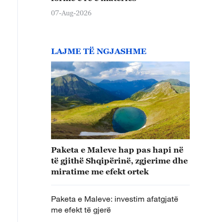
07-Aug-2026
LAJME TË NGJASHME
Paketa e Maleve hap pas hapi në
të gjithë Shqipërinë, zgjerime dhe
miratime me efekt ortek
Paketa e Maleve: investim afatgjatë
me efekt të gjerë