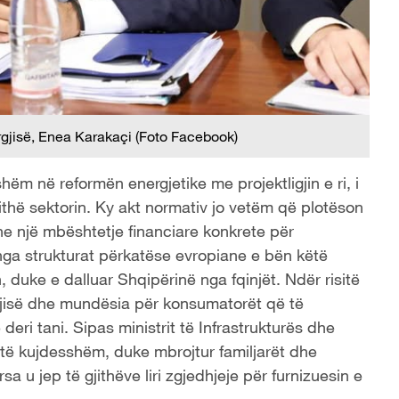
ergjisë, Enea Karakaçi (Foto Facebook)
shëm në reformën energjetike me projektligjin e ri, i
gjithë sektorin. Ky akt normativ jo vetëm që plotëson
dhe një mbështetje financiare konkrete për
 nga strukturat përkatëse evropiane e bën këtë
n, duke e dalluar Shqipërinë nga fqinjët. Ndër risitë
rgjisë dhe mundësia për konsumatorët që të
eri tani. Sipas ministrit të Infrastrukturës dhe
ër të kujdesshëm, duke mbrojtur familjarët dhe
 u jep të gjithëve liri zgjedhjeje për furnizuesin e