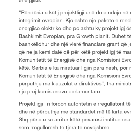
energjisë.
“Rëndësia e këtij projektligji unë do e ndaja n
integrimit evropian. Kjo është një paketë e rën
energjisë elektrike dhe po ashtu ky projektligj ë
Bashkimit Evropian, pra Growth planit. Duhet të
bashkëlidhur dhe një vlerë financiare grant që 
që ne ja kemi dalë që për këtë projektligj të mar
Komunitetit të Energjisë dhe nga Komisioni Evrop
këtë. Serbia e ka miratuar ligjin para nesh, por 
Komunitetit të Energjisë dhe nga Komisioni Evro
përputhje me klauzolat e direktivës”, tha minist
një prej komisioneve parlamentare.
Projektligji i ri forcon autoritetin e rregullatori
dhe në përputhje me standardet më të larta ev
Shqipëria e ka arritur këtë pavarësi instituciona
sërë rregulloresh të tjera të nevojshme.