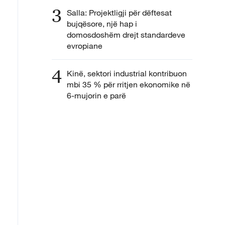
3
Salla: Projektligji për dëftesat
bujqësore, një hap i
domosdoshëm drejt standardeve
evropiane
4
Kinë, sektori industrial kontribuon
mbi 35 % për rritjen ekonomike në
6-mujorin e parë