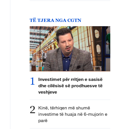
TË TJERA NGA CGTN
1
Investimet për rritjen e sasisë
dhe cilësisë së prodhuesve të
veshjeve
2
Kinë, tërhiqen më shumë
investime të huaja në 6-mujorin e
parë