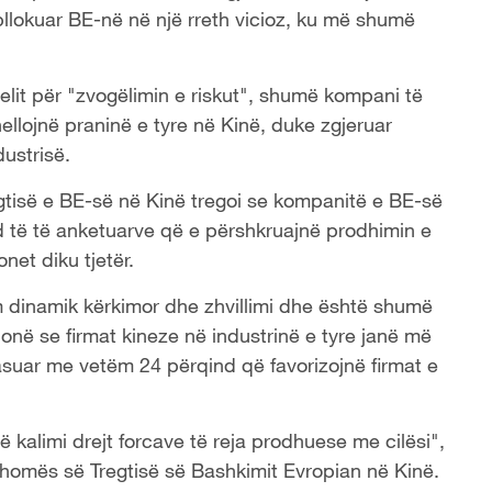
llokuar BE-në në një rreth vicioz, ku më shumë
lit për "zvogëlimin e riskut", shumë kompani të
llojnë praninë e tyre në Kinë, duke zgjeruar
dustrisë.
gtisë e BE-së në Kinë tregoi se kompanitë e BE-së
d të të anketuarve që e përshkruajnë prodhimin e
net diku tjetër.
em dinamik kërkimor dhe zhvillimi dhe është shumë
onë se firmat kineze në industrinë e tyre janë më
asuar me vetëm 24 përqind që favorizojnë firmat e
ë kalimi drejt forcave të reja prodhuese me cilësi",
homës së Tregtisë së Bashkimit Evropian në Kinë.