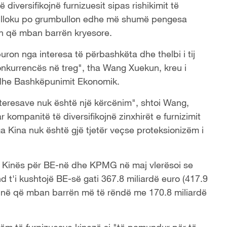
 diversifikojnë furnizuesit sipas rishikimit të
a blloku po grumbullon edhe më shumë pengesa
nën që mban barrën kryesore.
on nga interesa të përbashkëta dhe thelbi i tij
onkurrencës në treg", tha Wang Xuekun, kreu i
dhe Bashkëpunimit Ekonomik.
interesave nuk është një kërcënim", shtoi Wang,
 kompanitë të diversifikojnë zinxhirët e furnizimit
ga Kina nuk është gjë tjetër veçse proteksionizëm i
e Kinës për BE-në dhe KPMG në maj vlerësoi se
d t'i kushtojë BE-së gati 367.8 miliardë euro (417.9
ninë që mban barrën më të rëndë me 170.8 miliardë