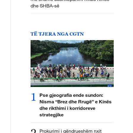
dhe SHBA-së
TË TJERA NGA CGTN
1
Pse gjeografia ende sundon:
Nisma “Brez dhe Rrugë” e Kinës
dhe rikthimi i korridoreve
strategjike
2
Prokurimi i qëndrueshëm nxit