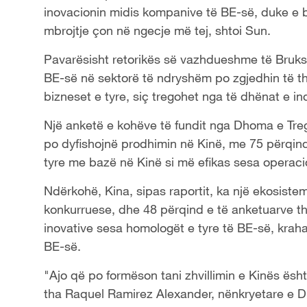
inovacionin midis kompanive të BE-së, duke e b
mbrojtje çon në ngecje më tej, shtoi Sun.
Pavarësisht retorikës së vazhdueshme të Brukse
BE-së në sektorë të ndryshëm po zgjedhin të the
bizneset e tyre, siç tregohet nga të dhënat e in
Një anketë e kohëve të fundit nga Dhoma e Tre
po dyfishojnë prodhimin në Kinë, me 75 përqin
tyre me bazë në Kinë si më efikas sesa operacio
Ndërkohë, Kina, sipas raportit, ka një ekosist
konkurruese, dhe 48 përqind e të anketuarve th
inovative sesa homologët e tyre të BE-së, krah
BE-së.
"Ajo që po formëson tani zhvillimin e Kinës ësht
tha Raquel Ramirez Alexander, nënkryetare e D