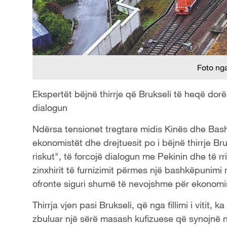
Foto ng
Ekspertët bëjnë thirrje që Brukseli të heqë dorë ng
dialogun
Ndërsa tensionet tregtare midis Kinës dhe Bash
ekonomistët dhe drejtuesit po i bëjnë thirrje Bruk
riskut", të forcojë dialogun me Pekinin dhe të
zinxhirit të furnizimit përmes një bashkëpunimi 
ofronte siguri shumë të nevojshme për ekonomi
Thirrja vjen pasi Brukseli, që nga fillimi i vitit, 
zbuluar një sërë masash kufizuese që synojnë n