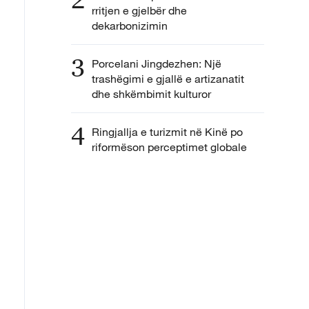
rritjen e gjelbër dhe
dekarbonizimin
3
Porcelani Jingdezhen: Një
trashëgimi e gjallë e artizanatit
dhe shkëmbimit kulturor
4
Ringjallja e turizmit në Kinë po
riformëson perceptimet globale