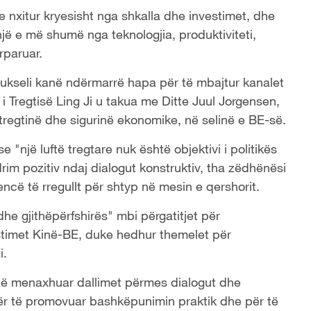
a e nxitur kryesisht nga shkalla dhe investimet, dhe
hnjë e më shumë nga teknologjia, produktiviteti,
rparuar.
 Brukseli kanë ndërmarrë hapa për të mbajtur kanalet
i Tregtisë Ling Ji u takua me Ditte Juul Jorgensen,
 tregtinë dhe sigurinë ekonomike, në selinë e BE-së.
 "një luftë tregtare nuk është objektivi i politikës
im pozitiv ndaj dialogut konstruktiv, tha zëdhënësi
encë të rregullt për shtyp në mesin e qershorit.
 dhe gjithëpërfshirës" mbi përgatitjet për
stimet Kinë-BE, duke hedhur themelet për
i.
të menaxhuar dallimet përmes dialogut dhe
, për të promovuar bashkëpunimin praktik dhe për të