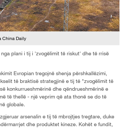
a China Daily
a plani i tij i 'zvogëlimit të riskut' dhe të rrisë
kimit Evropian tregojnë shenja përshkallëzimi,
selit të braktisë strategjinë e tij të "zvogëlimit të
 rrisë konkurrueshmërinë dhe qëndrueshmërinë e
më të thellë - një veprim që ata thonë se do të
në globale.
ka zgjeruar arsenalin e tij të mbrojtjes tregtare, duke
dërmarrjet dhe produktet kineze. Kohët e fundit,