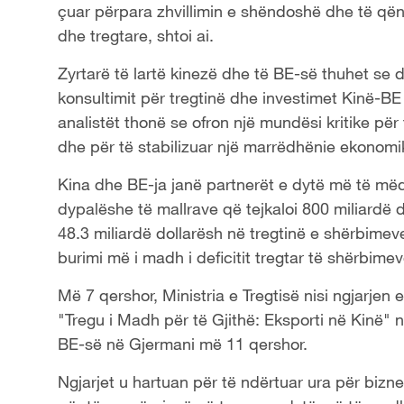
çuar përpara zhvillimin e shëndoshë dhe të q
dhe tregtare, shtoi ai.
Zyrtarë të lartë kinezë dhe të BE-së thuhet se d
konsultimit për tregtinë dhe investimet Kinë-B
analistët thonë se ofron një mundësi kritike p
dhe për të stabilizuar një marrëdhënie ekonomik
Kina dhe BE-ja janë partnerët e dytë më të mëdh
dypalëshe të mallrave që tejkaloi 800 miliardë doll
48.3 miliardë dollarësh në tregtinë e shërbimev
burimi më i madh i deficitit tregtar të shërbimev
Më 7 qershor, Ministria e Tregtisë nisi ngjarjen e
"Tregu i Madh për të Gjithë: Eksporti në Kinë" n
BE-së në Gjermani më 11 qershor.
Ngjarjet u hartuan për të ndërtuar ura për bizn