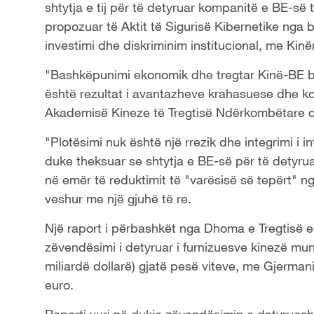
shtytja e tij për të detyruar kompanitë e BE-së të
propozuar të Aktit të Sigurisë Kibernetike ng
investimi dhe diskriminim institucional, me Ki
"Bashkëpunimi ekonomik dhe tregtar Kinë-BE bur
është rezultat i avantazheve krahasuese dhe k
Akademisë Kineze të Tregtisë Ndërkombëtare 
"Plotësimi nuk është një rrezik dhe integrimi i 
duke theksuar se shtytja e BE-së për të detyruar
në emër të reduktimit të "varësisë së tepërt" n
veshur me një gjuhë të re.
Një raport i përbashkët nga Dhoma e Tregtisë 
zëvendësimi i detyruar i furnizuesve kinezë mun
miliardë dollarë) gjatë pesë viteve, me Gjerma
euro.