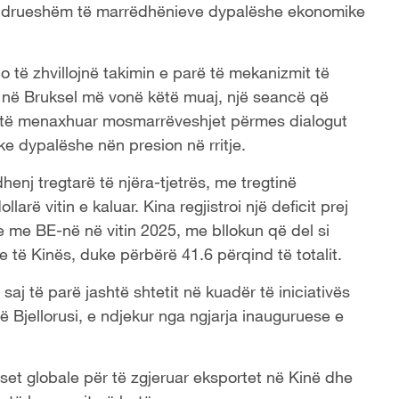
ëndrueshëm të marrëdhënieve dypalëshe ekonomike
o të zhvillojnë takimin e parë të mekanizmit të
E në Bruksel më vonë këtë muaj, një seancë që
ër të menaxhuar mosmarrëveshjet përmes dialogut
e dypalëshe nën presion në rritje.
enj tregtarë të njëra-tjetrës, me tregtinë
arë vitin e kaluar. Kina regjistroi një deficit prej
e me BE-në në vitin 2025, me bllokun që del si
e të Kinës, duke përbërë 41.6 përqind të totalit.
 saj të parë jashtë shtetit në kuadër të iniciativës
ë Bjellorusi, e ndjekur nga ngjarja inauguruese e
eset globale për të zgjeruar eksportet në Kinë dhe