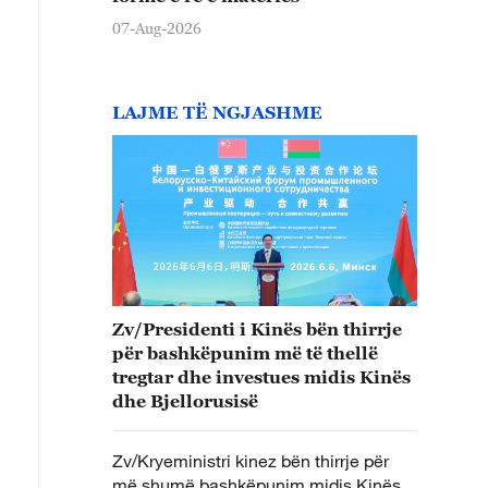
07-Aug-2026
LAJME TË NGJASHME
Zv/Presidenti i Kinës bën thirrje
për bashkëpunim më të thellë
tregtar dhe investues midis Kinës
dhe Bjellorusisë
Zv/Kryeministri kinez bën thirrje për
më shumë bashkëpunim midis Kinës