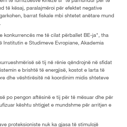
ëm të furnizuesve kinezë si "të pamundur për të
d të kësaj, paralajmëroi për efektet negative
garkohen, barrat fiskale mbi shtetet anëtare mund
.
e konkurrencës me të cilat përballet BE-ja", tha
 Institutin e Studimeve Evropiane, Akademia
kurrueshmërisë së tij në rënie qëndrojnë në sfidat
istemin e brishtë të energjisë, kostot e larta të
ore dhe vështirësitë në koordinim midis shteteve
-së po pengon aftësinë e tij për të mësuar dhe për
kufizuar kështu shtigjet e mundshme për arritjen e
e proteksioniste nuk ka gjasa të stimulojë