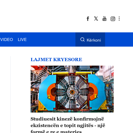
VIDEO
LIVE
Kërkoni
LAJMET KRYESORE
Studiuesit kinezë konfirmojnë
ekzistencën e topit ngjitës - një
formë e re e materies