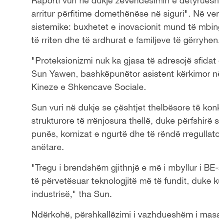
Raporti vuri në dukje zëvendësimin e detyruesh
arritur përfitime domethënëse në siguri". Në ven
sistemike: buxhetet e inovacionit mund të mbin
të rriten dhe të ardhurat e familjeve të gërryhen
"Proteksionizmi nuk ka gjasa të adresojë sfidat 
Sun Yawen, bashkëpunëtor asistent kërkimor në
Kineze e Shkencave Sociale.
Sun vuri në dukje se çështjet thelbësore të kon
strukturore të rrënjosura thellë, duke përfshirë s
punës, kornizat e ngurtë dhe të rëndë rregullat
anëtare.
"Tregu i brendshëm gjithnjë e më i mbyllur i BE
të përvetësuar teknologjitë më të fundit, duke 
industrisë," tha Sun.
Ndërkohë, përshkallëzimi i vazhdueshëm i masav