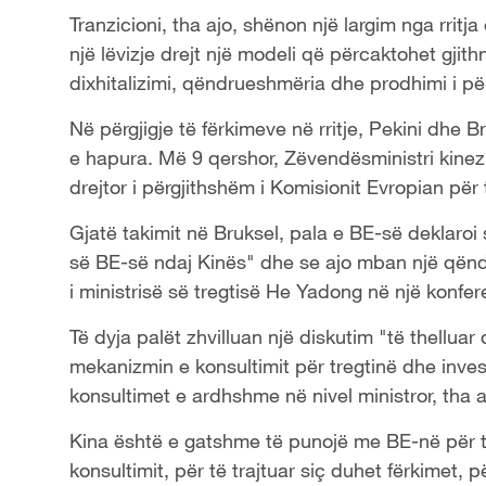
Tranzicioni, tha ajo, shënon një largim nga rritj
një lëvizje drejt një modeli që përcaktohet gjit
dixhitalizimi, qëndrueshmëria dhe prodhimi i pë
Në përgjigje të fërkimeve në rritje, Pekini dhe
e hapura. Më 9 qershor, Zëvendësministri kinez 
drejtor i përgjithshëm i Komisionit Evropian për
Gjatë takimit në Bruksel, pala e BE-së deklaroi se
së BE-së ndaj Kinës" dhe se ajo mban një qëndr
i ministrisë së tregtisë He Yadong në një konfer
Të dyja palët zhvilluan një diskutim "të thelluar
mekanizmin e konsultimit për tregtinë dhe inve
konsultimet e ardhshme në nivel ministror, ​​tha a
Kina është e gatshme të punojë me BE-në për 
konsultimit, për të trajtuar siç duhet fërkimet