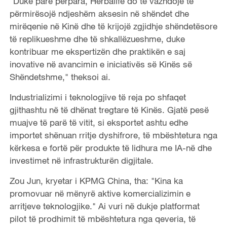
"Duke parë përpara, Herbalife do të vazhdojë të
përmirësojë ndjeshëm aksesin në shëndet dhe
mirëqenie në Kinë dhe të krijojë zgjidhje shëndetësore
të replikueshme dhe të shkallëzueshme, duke
kontribuar me ekspertizën dhe praktikën e saj
inovative në avancimin e iniciativës së Kinës së
Shëndetshme," theksoi ai.
Industrializimi i teknologjive të reja po shfaqet
gjithashtu në të dhënat tregtare të Kinës. Gjatë pesë
muajve të parë të vitit, si eksportet ashtu edhe
importet shënuan rritje dyshifrore, të mbështetura nga
kërkesa e fortë për produkte të lidhura me IA-në dhe
investimet në infrastrukturën digjitale.
Zou Jun, kryetar i KPMG China, tha: "Kina ka
promovuar në mënyrë aktive komercializimin e
arritjeve teknologjike." Ai vuri në dukje platformat
pilot të prodhimit të mbështetura nga qeveria, të