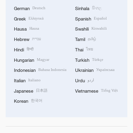
Deutsch
සිංහල
German
Sinhala
Ελληνικά
Español
Greek
Spanish
Hausa
Kiswahili
Hausa
Swahili
עברית
தமிழ்
Hebrew
Tamil
हिन्दी
ไทย
Hindi
Thai
Magyar
Türkçe
Hungarian
Turkish
Bahasa Indonesia
Українська
Indonesian
Ukrainian
Italiano
اردو
Italian
Urdu
日本語
Tiếng Việt
Japanese
Vietnamese
한국어
Korean