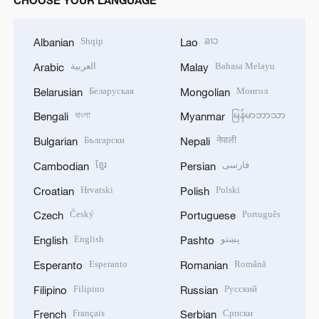
Shqip
ລາວ
Albanian
Lao
العربية
Bahasa Melayu
Arabic
Malay
Беларуская
Монгол
Belarusian
Mongolian
বাংলা
မြန်မာဘာသာ
Bengali
Myanmar
Български
नेपाली
Bulgarian
Nepali
ខ្មែរ
فارسی
Cambodian
Persian
Hrvatski
Polski
Croatian
Polish
Český
Português
Czech
Portuguese
English
پښتو
English
Pashto
Esperanto
Română
Esperanto
Romanian
Filipino
Русский
Filipino
Russian
Français
Српски
French
Serbian