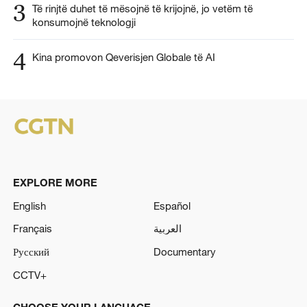
3
Të rinjtë duhet të mësojnë të krijojnë, jo vetëm të
konsumojnë teknologji
4
Kina promovon Qeverisjen Globale të AI
EXPLORE MORE
English
Español
Français
العربية
Русский
Documentary
CCTV+
CHOOSE YOUR LANGUAGE