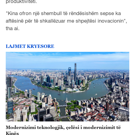
produktiviteti.
"Kina ofron një shembull të rëndësishëm sepse ka
aftësinë për të shkallëzuar me shpejtësi inovacionin",
tha ai.
LAJMET KRYESORE
Modernizimi teknologjik, çelësi i modernizimit të
Kinës