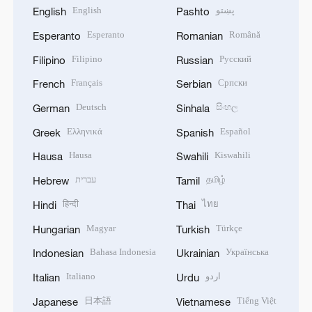
English
پښتو
English
Pashto
Esperanto
Română
Esperanto
Romanian
Filipino
Русский
Filipino
Russian
Français
Српски
French
Serbian
Deutsch
සිංහල
German
Sinhala
Ελληνικά
Español
Greek
Spanish
Hausa
Kiswahili
Hausa
Swahili
עברית
தமிழ்
Hebrew
Tamil
हिन्दी
ไทย
Hindi
Thai
Magyar
Türkçe
Hungarian
Turkish
Bahasa Indonesia
Українська
Indonesian
Ukrainian
Italiano
اردو
Italian
Urdu
日本語
Tiếng Việt
Japanese
Vietnamese