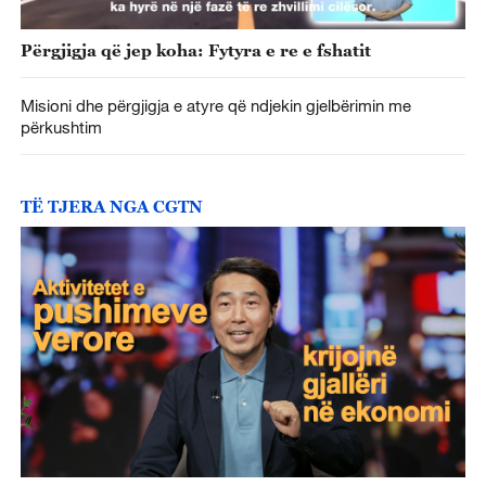
Përgjigja që jep koha: Fytyra e re e fshatit
Misioni dhe përgjigja e atyre që ndjekin gjelbërimin me
përkushtim
TË TJERA NGA CGTN