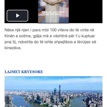
P
Nëse një njeri i para mbi 100 viteve do të vinte në
l
Kinën e sotme, gjëja më e vështirë për t'u kuptuar
a
prej tij,
ndoshta do të ishte shpejtësia e lëvizjes së
kinezëve.
y
V
LAJMET KRYESORE
i
d
e