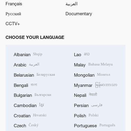
Français
العربية
Русский
Documentary
CCTV+
CHOOSE YOUR LANGUAGE
Shqip
ລາວ
Albanian
Lao
العربية
Bahasa Melayu
Arabic
Malay
Беларуская
Монгол
Belarusian
Mongolian
বাংলা
မြန်မာဘာသာ
Bengali
Myanmar
Български
नेपाली
Bulgarian
Nepali
ខ្មែរ
فارسی
Cambodian
Persian
Hrvatski
Polski
Croatian
Polish
Český
Português
Czech
Portuguese