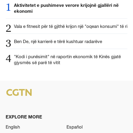
1
Aktivitetet e pushimeve verore krijojnë gjallëri në
ekonomi
2
Vala e fitnesit për të gjithë krijon një "oqean konsumi" të ri
3
Ben De, një karrierë e tërë kushtuar radarëve
4
"Kodi i punësimit" në raportin ekonomik të Kinës gjatë
gjysmës së parë të vitit
EXPLORE MORE
English
Español