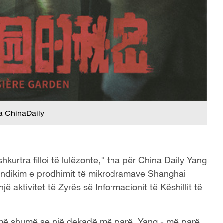
a ChinaDaily
shkurtra filloi të lulëzonte," tha për China Daily Yang
 ndikim e prodhimit të mikrodramave Shanghai
 aktivitet të Zyrës së Informacionit të Këshillit të
it më shumë se një dekadë më parë, Yang - më parë