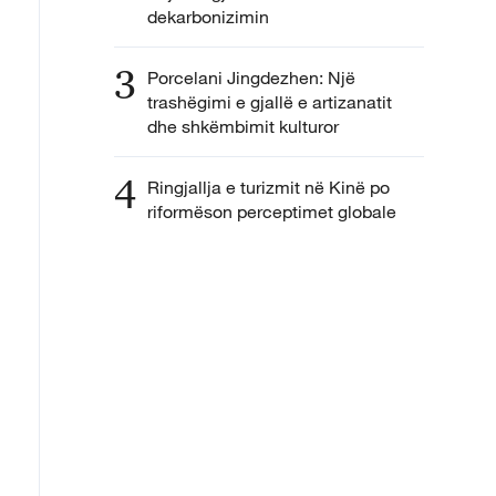
dekarbonizimin
3
Porcelani Jingdezhen: Një
trashëgimi e gjallë e artizanatit
dhe shkëmbimit kulturor
4
Ringjallja e turizmit në Kinë po
riformëson perceptimet globale