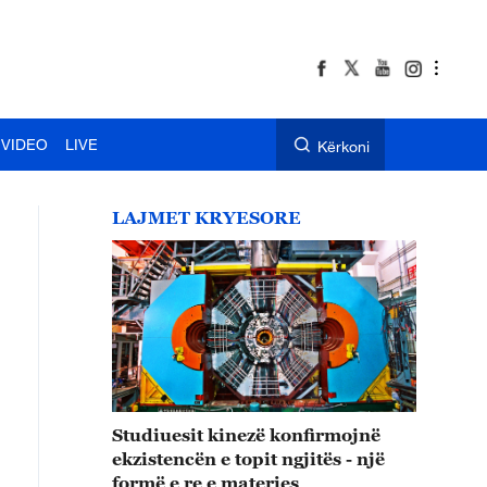
VIDEO
LIVE
Kërkoni
LAJMET KRYESORE
Studiuesit kinezë konfirmojnë
ekzistencën e topit ngjitës - një
formë e re e materies