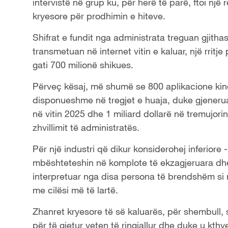
intervistë në grup ku, për herë të parë, ftoi një 
kryesore për prodhimin e hiteve.
Shifrat e fundit nga administrata treguan gjithas
transmetuan në internet vitin e kaluar, një rritje
gati 700 milionë shikues.
Përveç kësaj, më shumë se 800 aplikacione kine
disponueshme në tregjet e huaja, duke gjeneruar
në vitin 2025 dhe 1 miliard dollarë në tremujori
zhvillimit të administratës.
Për një industri që dikur konsiderohej inferiore
mbështeteshin në komplote të ekzagjeruara dh
interpretuar nga disa persona të brendshëm si nj
me cilësi më të lartë.
Zhanret kryesore të së kaluarës, për shembull, s
për të gjetur veten të ringjallur dhe duke u kth