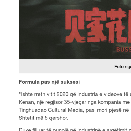
Foto ng
Formula pas një suksesi
"Ishte rreth vitit 2020 që industria e videove të 
Kenan, një regjisor 35-vjeçar nga kompania me
Tinghuadao Cultural Media, pasi mori pjesë në një
Shtetit më 5 qershor.
Duke filluar të punojë në industrinë e argëtim