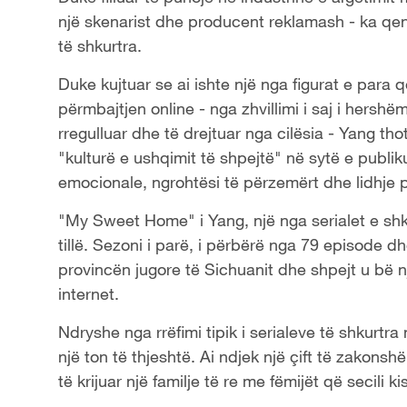
një skenarist dhe producent reklamash - ka qenë
të shkurtra.
Duke kujtuar se ai ishte një nga figurat e para q
përmbajtjen online - nga zhvillimi i saj i hershë
rregulluar dhe të drejtuar nga cilësia - Yang tho
"kulturë e ushqimit të shpejtë" në sytë e publiku
emocionale, ngrohtësi të përzemërt dhe lidhje p
"My Sweet Home" i Yang, një nga serialet e shku
tillë. Sezoni i parë, i përbërë nga 79 episode dhe
provincën jugore të Sichuanit dhe shpejt u bë n
internet.
Ndryshe nga rrëfimi tipik i serialeve të shkurtr
një ton të thjeshtë. Ai ndjek një çift të zakons
të krijuar një familje të re me fëmijët që secili