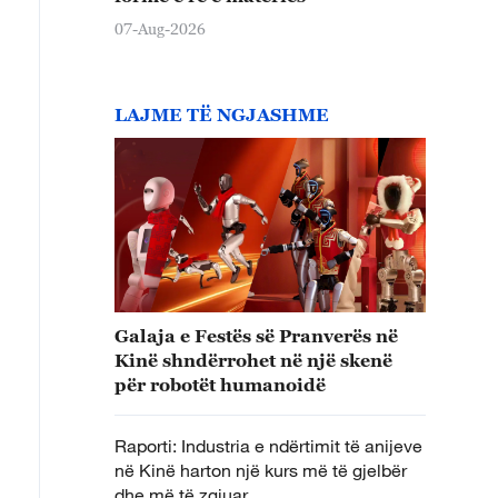
07-Aug-2026
LAJME TË NGJASHME
Galaja e Festës së Pranverës në
Kinë shndërrohet në një skenë
për robotët humanoidë
Raporti: Industria e ndërtimit të anijeve
në Kinë harton një kurs më të gjelbër
dhe më të zgjuar