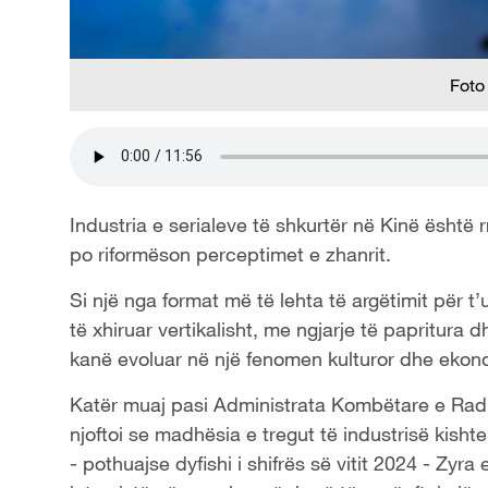
Foto
Industria e serialeve të shkurtër në Kinë është 
po riformëson perceptimet e zhanrit.
Si një nga format më të lehta të argëtimit për t
të xhiruar vertikalisht, me ngjarje të papritur
kanë evoluar në një fenomen kulturor dhe ekon
Katër muaj pasi Administrata Kombëtare e Radios 
njoftoi se madhësia e tregut të industrisë kishte
- pothuajse dyfishi i shifrës së vitit 2024 - Zyra 