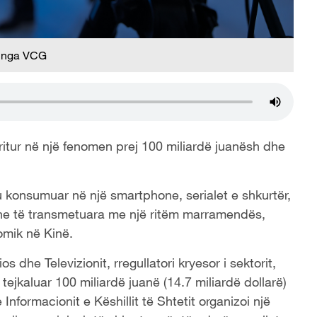
 nga VCG
rritur në një fenomen prej 100 miliardë juanësh dhe
’u konsumuar në një smartphone, serialet e shkurtër,
a dhe të transmetuara me një ritëm marramendës,
omik në Kinë.
dhe Televizionit, rregullatori kryesor i sektorit,
 tejkaluar 100 miliardë juanë (14.7 miliardë dollarë)
e Informacionit e Këshillit të Shtetit organizoi një