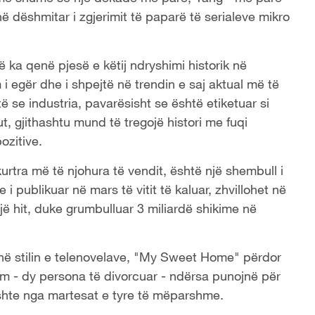
 dëshmitar i zgjerimit të paparë të serialeve mikro
ë ka qenë pjesë e këtij ndryshimi historik në
m i egër dhe i shpejtë në trendin e saj aktual më të
të se industria, pavarësisht se është etiketuar si
t, gjithashtu mund të tregojë histori me fuqi
ozitive.
rtra më të njohura të vendit, është një shembull i
 i publikuar në mars të vitit të kaluar, zhvillohet në
jë hit, duke grumbulluar 3 miliardë shikime në
a në stilin e telenovelave, "My Sweet Home" përdor
hëm - dy persona të divorcuar - ndërsa punojnë për
 kishte nga martesat e tyre të mëparshme.