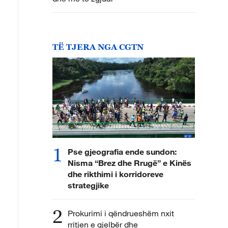
TË TJERA NGA CGTN
1
Pse gjeografia ende sundon:
Nisma “Brez dhe Rrugë” e Kinës
dhe rikthimi i korridoreve
strategjike
2
Prokurimi i qëndrueshëm nxit
rritjen e gjelbër dhe