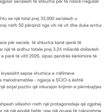
regjisor serialesh të shkurtra për të ndarë rregullat
htu se një total prej 33,000 serialesh u
 prej rreth 50 përqind nga viti në vit dhe duke arritur
ze për seriale të shkurtra kanë qenë të
 një të ardhur totale prej 3.24 miliardë dollarësh
n e parë të vitit 2026, sipas qendrës kërkimore të
 - kryesisht sepse shumica e rrëfimeve
e melodramatike - ngjarja e SCIO-s është
ë sinjal pozitiv që inkurajon krijimin e përmbajtjes
hpesh silleshin rreth një protagonisteje që zgjohej
yer në një epokë tjetër, ose një gruaje të zakonshme