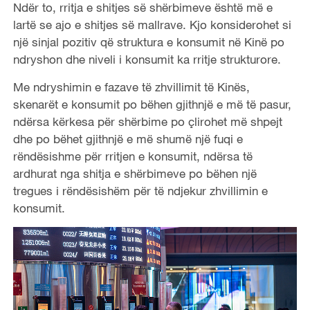
Ndër to, rritja e shitjes së shërbimeve është më e
lartë se ajo e shitjes së mallrave. Kjo konsiderohet si
një sinjal pozitiv që struktura e konsumit në Kinë po
ndryshon dhe niveli i konsumit ka rritje strukturore.
Me ndryshimin e fazave të zhvillimit të Kinës,
skenarët e konsumit po bëhen gjithnjë e më të pasur,
ndërsa kërkesa për shërbime po çlirohet më shpejt
dhe po bëhet gjithnjë e më shumë një fuqi e
rëndësishme për rritjen e konsumit, ndërsa të
ardhurat nga shitja e shërbimeve po bëhen një
tregues i rëndësishëm për të ndjekur zhvillimin e
konsumit.