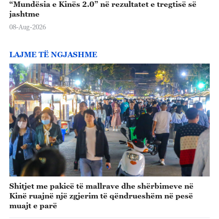
“Mundësia e Kinës 2.0” në rezultatet e tregtisë së
jashtme
08-Aug-2026
LAJME TË NGJASHME
Shitjet me pakicë të mallrave dhe shërbimeve në
Kinë ruajnë një zgjerim të qëndrueshëm në pesë
muajt e parë