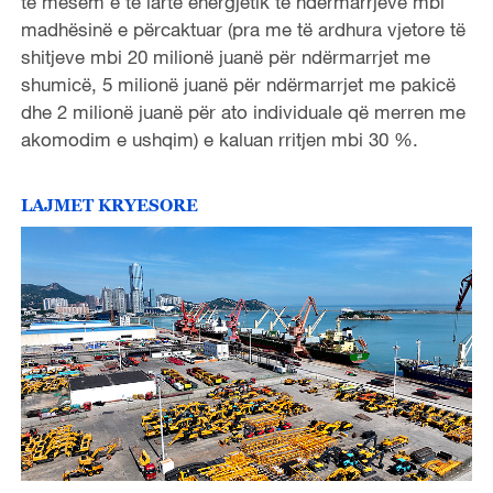
të mesëm e të lartë energjetik të ndërmarrjeve mbi
madhësinë e përcaktuar (pra me të ardhura vjetore të
shitjeve mbi 20 milionë juanë për ndërmarrjet me
shumicë, 5 milionë juanë për ndërmarrjet me pakicë
dhe 2 milionë juanë për ato individuale që merren me
akomodim e ushqim) e kaluan rritjen mbi 30 %.
LAJMET KRYESORE