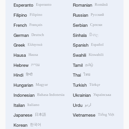
Esperanto
Română
Esperanto
Romanian
Filipino
Русский
Filipino
Russian
Français
Српски
French
Serbian
Deutsch
සිංහල
German
Sinhala
Ελληνικά
Español
Greek
Spanish
Hausa
Kiswahili
Hausa
Swahili
עברית
தமிழ்
Hebrew
Tamil
हिन्दी
ไทย
Hindi
Thai
Magyar
Türkçe
Hungarian
Turkish
Bahasa Indonesia
Українська
Indonesian
Ukrainian
Italiano
اردو
Italian
Urdu
日本語
Tiếng Việt
Japanese
Vietnamese
한국어
Korean