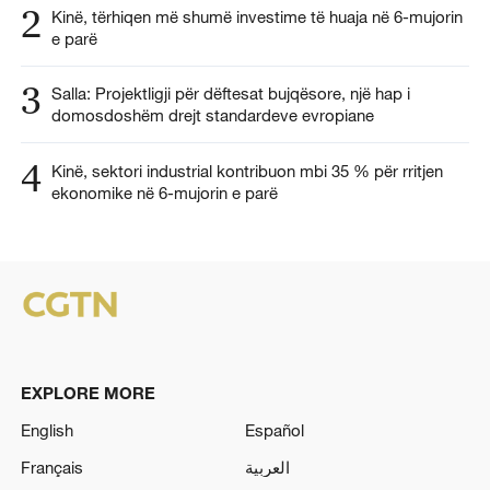
2
Kinë, tërhiqen më shumë investime të huaja në 6-mujorin
e parë
3
Salla: Projektligji për dëftesat bujqësore, një hap i
domosdoshëm drejt standardeve evropiane
4
Kinë, sektori industrial kontribuon mbi 35 % për rritjen
ekonomike në 6-mujorin e parë
EXPLORE MORE
English
Español
Français
العربية