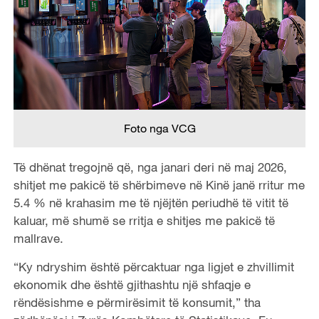
Foto nga VCG
Të dhënat tregojnë që, nga janari deri në maj 2026,
shitjet me pakicë të shërbimeve në Kinë janë rritur me
5.4 % në krahasim me të njëjtën periudhë të vitit të
kaluar, më shumë se rritja e shitjes me pakicë të
mallrave.
“Ky ndryshim është përcaktuar nga ligjet e zhvillimit
ekonomik dhe është gjithashtu një shfaqje e
rëndësishme e përmirësimit të konsumit,” tha