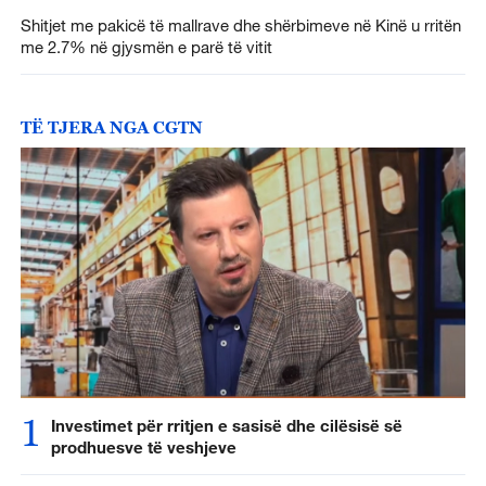
Shitjet me pakicë të mallrave dhe shërbimeve në Kinë u rritën
me 2.7% në gjysmën e parë të vitit
TË TJERA NGA CGTN
1
Investimet për rritjen e sasisë dhe cilësisë së
prodhuesve të veshjeve