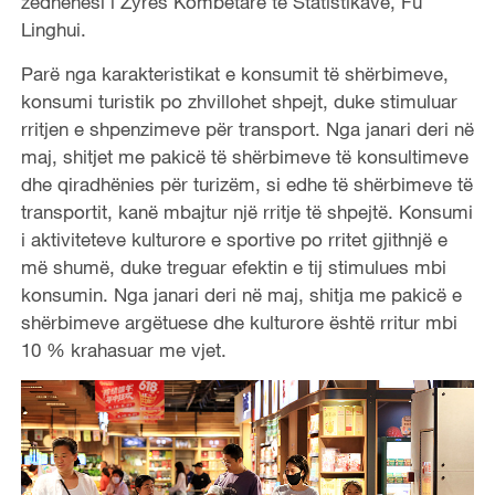
zëdhënësi i Zyrës Kombëtare të Statistikave, Fu
Linghui.
Parë nga karakteristikat e konsumit të shërbimeve,
konsumi turistik po zhvillohet shpejt, duke stimuluar
rritjen e shpenzimeve për transport. Nga janari deri në
maj, shitjet me pakicë të shërbimeve të konsultimeve
dhe qiradhënies për turizëm, si edhe të shërbimeve të
transportit, kanë mbajtur një rritje të shpejtë. Konsumi
i aktiviteteve kulturore e sportive po rritet gjithnjë e
më shumë, duke treguar efektin e tij stimulues mbi
konsumin. Nga janari deri në maj, shitja me pakicë e
shërbimeve argëtuese dhe kulturore është rritur mbi
10 % krahasuar me vjet.