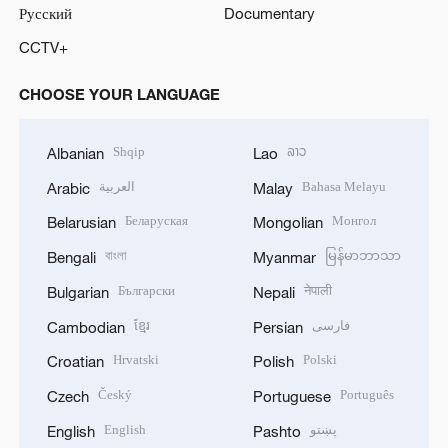
Русский
Documentary
CCTV+
CHOOSE YOUR LANGUAGE
Shqip
ລາວ
Albanian
Lao
العربية
Bahasa Melayu
Arabic
Malay
Беларуская
Монгол
Belarusian
Mongolian
বাংলা
မြန်မာဘာသာ
Bengali
Myanmar
Български
नेपाली
Bulgarian
Nepali
ខ្មែរ
فارسی
Cambodian
Persian
Hrvatski
Polski
Croatian
Polish
Český
Português
Czech
Portuguese
English
پښتو
English
Pashto