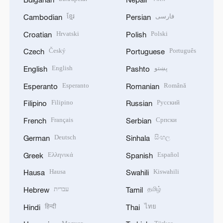
ខ្មែរ
فارسی
Cambodian
Persian
Hrvatski
Polski
Croatian
Polish
Český
Português
Czech
Portuguese
English
پښتو
English
Pashto
Esperanto
Română
Esperanto
Romanian
Filipino
Русский
Filipino
Russian
Français
Српски
French
Serbian
Deutsch
සිංහල
German
Sinhala
Ελληνικά
Español
Greek
Spanish
Hausa
Kiswahili
Hausa
Swahili
עברית
தமிழ்
Hebrew
Tamil
हिन्दी
ไทย
Hindi
Thai