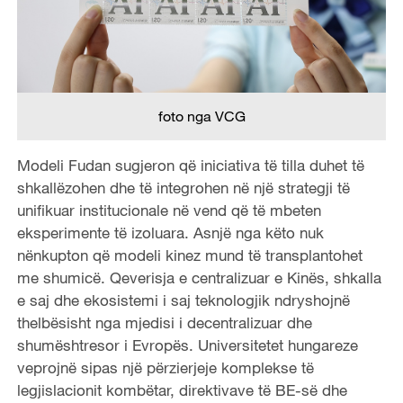
foto nga VCG
Modeli Fudan sugjeron që iniciativa të tilla duhet të
shkallëzohen dhe të integrohen në një strategji të
unifikuar institucionale në vend që të mbeten
eksperimente të izoluara. Asnjë nga këto nuk
nënkupton që modeli kinez mund të transplantohet
me shumicë. Qeverisja e centralizuar e Kinës, shkalla
e saj dhe ekosistemi i saj teknologjik ndryshojnë
thelbësisht nga mjedisi i decentralizuar dhe
shumështresor i Evropës. Universitetet hungareze
veprojnë sipas një përzierjeje komplekse të
legjislacionit kombëtar, direktivave të BE-së dhe