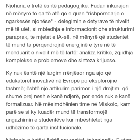
Njohuria e tretë është pedagogjike. Fudan inkurajon
në mënyrë të qartë atë që e quan "rishpërndarje e
ngarkesës njohëse" - delegimin e detyrave të nivelit
më të ulët, si mbledhja e informacionit dhe strukturimi
paraprak, te mjetet e IA-së, në mënyrë që studentët
të mund ta përqendrojnë energjinë e tyre në të
menduarit e nivelit më të lartë: analiza kritike, zgjidhja
komplekse e problemeve dhe sinteza krijuese.
Ky nuk është një largim rrënjësor nga ajo që
edukatorët inovativë në Evropë po eksplorojnë
tashmë; është një artikulim parimor i një drejtimi që
shumë prej nesh e kanë ndjerë, por ende nuk e kanë
formalizuar. Në mësimdhënien time në Miskolc, kam
parë se si ky kuadër mund të transformojë
angazhimin e studentëve kur mbështetet nga
udhëzime të qarta institucionale.
Njohuria e katërt është sovraniteti teknologjik. Fudan