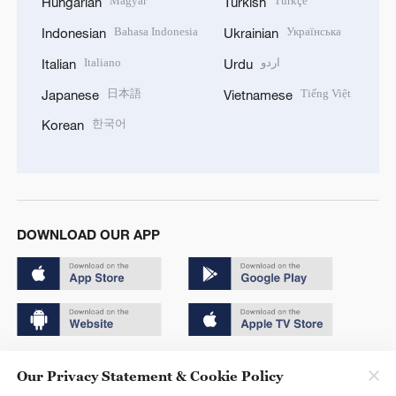
Magyar
Türkçe
Hungarian
Turkish
Bahasa Indonesia
Українська
Indonesian
Ukrainian
Italiano
اردو
Italian
Urdu
日本語
Tiếng Việt
Japanese
Vietnamese
한국어
Korean
DOWNLOAD OUR APP
Copyright © 2024 CGTN.
Our Privacy Statement & Cookie Policy
京ICP备20000184号