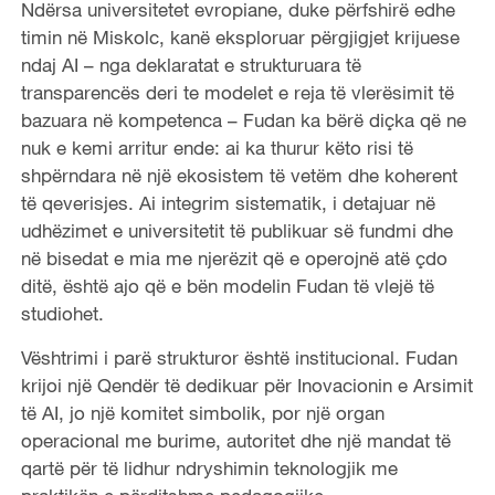
Ndërsa universitetet evropiane, duke përfshirë edhe
timin në Miskolc, kanë eksploruar përgjigjet krijuese
ndaj AI – nga deklaratat e strukturuara të
transparencës deri te modelet e reja të vlerësimit të
bazuara në kompetenca – Fudan ka bërë diçka që ne
nuk e kemi arritur ende: ai ka thurur këto risi të
shpërndara në një ekosistem të vetëm dhe koherent
të qeverisjes. Ai integrim sistematik, i detajuar në
udhëzimet e universitetit të publikuar së fundmi dhe
në bisedat e mia me njerëzit që e operojnë atë çdo
ditë, është ajo që e bën modelin Fudan të vlejë të
studiohet.
Vështrimi i parë strukturor është institucional. Fudan
krijoi një Qendër të dedikuar për Inovacionin e Arsimit
të AI, jo një komitet simbolik, por një organ
operacional me burime, autoritet dhe një mandat të
qartë për të lidhur ndryshimin teknologjik me