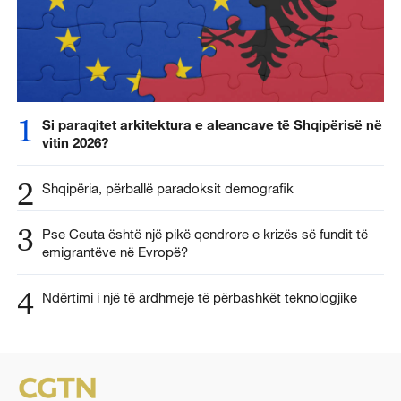
1
Si paraqitet arkitektura e aleancave të Shqipërisë në
vitin 2026?
2
Shqipëria, përballë paradoksit demografik
3
Pse Ceuta është një pikë qendrore e krizës së fundit të
emigrantëve në Evropë?
4
Ndërtimi i një të ardhmeje të përbashkët teknologjike