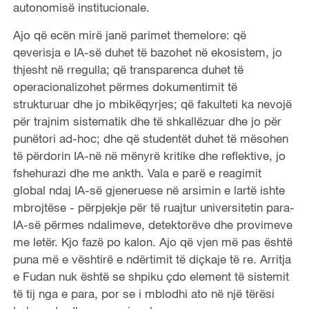
autonomisë institucionale.
Ajo që ecën mirë janë parimet themelore: që
qeverisja e IA-së duhet të bazohet në ekosistem, jo ​​
thjesht në rregulla; që transparenca duhet të
operacionalizohet përmes dokumentimit të
strukturuar dhe jo mbikëqyrjes; që fakulteti ka nevojë
për trajnim sistematik dhe të shkallëzuar dhe jo për
punëtori ad-hoc; dhe që studentët duhet të mësohen
të përdorin IA-në në mënyrë kritike dhe reflektive, jo
fshehurazi dhe me ankth. Vala e parë e reagimit
global ndaj IA-së gjeneruese në arsimin e lartë ishte
mbrojtëse - përpjekje për të ruajtur universitetin para-
IA-së përmes ndalimeve, detektorëve dhe provimeve
me letër. Kjo fazë po kalon. Ajo që vjen më pas është
puna më e vështirë e ndërtimit të diçkaje të re. Arritja
e Fudan nuk është se shpiku çdo element të sistemit
të tij nga e para, por se i mblodhi ato në një tërësi