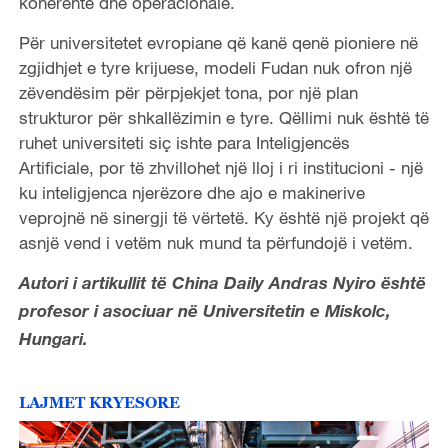
koherente dhe operacionale.
Për universitetet evropiane që kanë qenë pioniere në
zgjidhjet e tyre krijuese, modeli Fudan nuk ofron një
zëvendësim për përpjekjet tona, por një plan
strukturor për shkallëzimin e tyre. Qëllimi nuk është të
ruhet universiteti siç ishte para Inteligjencës
Artificiale, por të zhvillohet një lloj i ri institucioni - një
ku inteligjenca njerëzore dhe ajo e makinerive
veprojnë në sinergji të vërtetë. Ky është një projekt që
asnjë vend i vetëm nuk mund ta përfundojë i vetëm.
Autori i artikullit të China Daily Andras Nyiro është
profesor i asociuar në Universitetin e Miskolc,
Hungari.
LAJMET KRYESORE