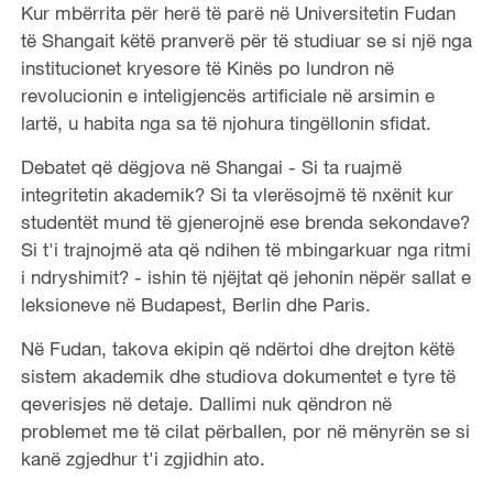
Kur mbërrita për herë të parë në Universitetin Fudan
të Shangait këtë pranverë për të studiuar se si një nga
institucionet kryesore të Kinës po lundron në
revolucionin e inteligjencës artificiale në arsimin e
lartë, u habita nga sa të njohura tingëllonin sfidat.
Debatet që dëgjova në Shangai - Si ta ruajmë
integritetin akademik? Si ta vlerësojmë të nxënit kur
studentët mund të gjenerojnë ese brenda sekondave?
Si t'i trajnojmë ata që ndihen të mbingarkuar nga ritmi
i ndryshimit? - ishin të njëjtat që jehonin nëpër sallat e
leksioneve në Budapest, Berlin dhe Paris.
Në Fudan, takova ekipin që ndërtoi dhe drejton këtë
sistem akademik dhe studiova dokumentet e tyre të
qeverisjes në detaje. Dallimi nuk qëndron në
problemet me të cilat përballen, por në mënyrën se si
kanë zgjedhur t'i zgjidhin ato.