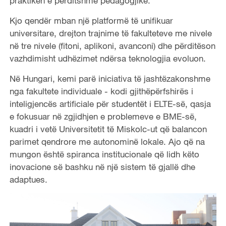
praktikën e përditshme pedagogjike.
Kjo qendër mban një platformë të unifikuar
universitare, drejton trajnime të fakulteteve me nivele
në tre nivele (fitoni, aplikoni, avanconi) dhe përditëson
vazhdimisht udhëzimet ndërsa teknologjia evoluon.
Në Hungari, kemi parë iniciativa të jashtëzakonshme
nga fakultete individuale - kodi gjithëpërfshirës i
inteligjencës artificiale për studentët i ELTE-së, qasja
e fokusuar në zgjidhjen e problemeve e BME-së,
kuadri i vetë Universitetit të Miskolc-ut që balancon
parimet qendrore me autonominë lokale. Ajo që na
mungon është spiranca institucionale që lidh këto
inovacione së bashku në një sistem të gjallë dhe
adaptues.