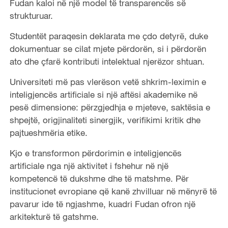
Fudan kaloi në një model të transparencës së
strukturuar.
Studentët paraqesin deklarata me çdo detyrë, duke
dokumentuar se cilat mjete përdorën, si i përdorën
ato dhe çfarë kontributi intelektual njerëzor shtuan.
Universiteti më pas vlerëson vetë shkrim-leximin e
inteligjencës artificiale si një aftësi akademike në
pesë dimensione: përzgjedhja e mjeteve, saktësia e
shpejtë, origjinaliteti sinergjik, verifikimi kritik dhe
pajtueshmëria etike.
Kjo e transformon përdorimin e inteligjencës
artificiale nga një aktivitet i fshehur në një
kompetencë të dukshme dhe të matshme. Për
institucionet evropiane që kanë zhvilluar në mënyrë të
pavarur ide të ngjashme, kuadri Fudan ofron një
arkitekturë të gatshme.