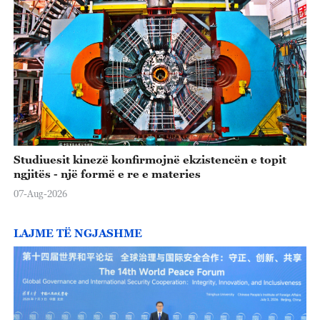
Studiuesit kinezë konfirmojnë ekzistencën e topit
ngjitës - një formë e re e materies
07-Aug-2026
LAJME TË NGJASHME