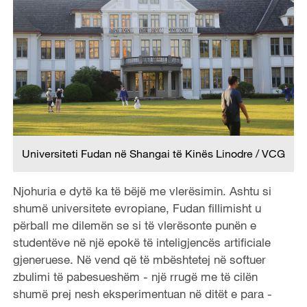
Universiteti Fudan në Shangai të Kinës Linodre / VCG
Njohuria e dytë ka të bëjë me vlerësimin. Ashtu si
shumë universitete evropiane, Fudan fillimisht u
përball me dilemën se si të vlerësonte punën e
studentëve në një epokë të inteligjencës artificiale
gjeneruese. Në vend që të mbështetej në softuer
zbulimi të pabesueshëm - një rrugë me të cilën
shumë prej nesh eksperimentuan në ditët e para -