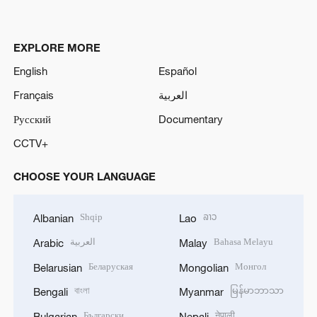
EXPLORE MORE
English
Español
Français
العربية
Русский
Documentary
CCTV+
CHOOSE YOUR LANGUAGE
Shqip
ລາວ
Albanian
Lao
العربية
Bahasa Melayu
Arabic
Malay
Беларуская
Монгол
Belarusian
Mongolian
বাংলা
မြန်မာဘာသာ
Bengali
Myanmar
Български
नेपाली
Bulgarian
Nepali