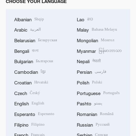
CHOOSE YOUR LANGUAGE
Shqip
ລາວ
Albanian
Lao
العربية
Bahasa Melayu
Arabic
Malay
Беларуская
Монгол
Belarusian
Mongolian
বাংলা
မြန်မာဘာသာ
Bengali
Myanmar
Български
नेपाली
Bulgarian
Nepali
ខ្មែរ
فارسی
Cambodian
Persian
Hrvatski
Polski
Croatian
Polish
Český
Português
Czech
Portuguese
English
پښتو
English
Pashto
Esperanto
Română
Esperanto
Romanian
Filipino
Русский
Filipino
Russian
Français
Српски
French
Serbian