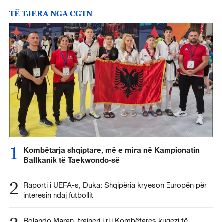
TË TJERA NGA CGTN
1
Kombëtarja shqiptare, më e mira në Kampionatin
Ballkanik të Taekwondo-së
2
Raporti i UEFA-s, Duka: Shqipëria kryeson Europën për
interesin ndaj futbollit
Rolando Maran, trajneri i ri i Kombëtares kuqezi të