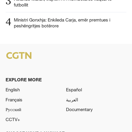
3
futbollit
4
Ministri Gonxhja: Enkileda Carja, emër premtues i
peshëngritjes botërore
EXPLORE MORE
English
Español
Français
العربية
Русский
Documentary
CCTV+