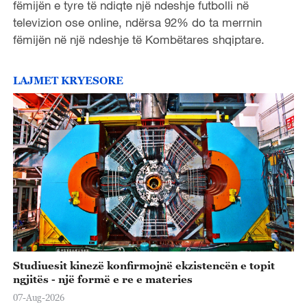
fëmijën e tyre të ndiqte një ndeshje futbolli në
televizion ose online, ndërsa 92% do ta merrnin
fëmijën në një ndeshje të Kombëtares shqiptare.
LAJMET KRYESORE
Studiuesit kinezë konfirmojnë ekzistencën e topit
ngjitës - një formë e re e materies
07-Aug-2026