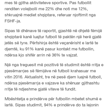
mes të gjitha aktiviteteve sportive. Pas futbollit
renditen volejbolli me 22% dhe noti me 12%,
shkruajnë mediet shqiptare, referuar njoftimit nga
FSHF-ja.
Sipas të dhënave të raportit, gjashtë në dhjetë fëmijë
shqiptarë kanë luajtur futboll të paktën një herë gjatë
jetës së tyre. Përfshirja është veçanërisht e lartë te
djemtë, ku 91% kanë pasur kontakt me futbollin,
ndërsa kjo shifër arrin në 36% te vajzat.
Një nga treguesit më pozitivë të studimit është rritja e
pjesëmarrjes së fëmijëve në futboll krahasuar me
vitin 2016. Aktualisht, tre në pesë djem luajnë futboll,
ndërsa pjesëmarrja e vajzave ka shënuar gjithashtu
rritje të ndjeshme gjatë viteve të fundit.
Mbështetja e prindërve për futbollin mbetet shumë e
lartë. Sipas studimit, 94% e prindërve do ta lejonin