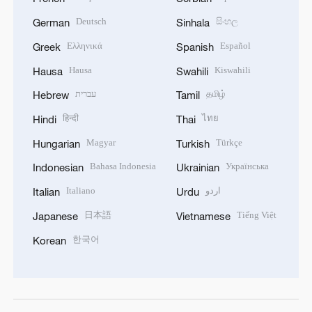
Deutsch
සිංහල
German
Sinhala
Ελληνικά
Español
Greek
Spanish
Hausa
Kiswahili
Hausa
Swahili
עברית
தமிழ்
Hebrew
Tamil
हिन्दी
ไทย
Hindi
Thai
Magyar
Türkçe
Hungarian
Turkish
Bahasa Indonesia
Українська
Indonesian
Ukrainian
Italiano
اردو
Italian
Urdu
日本語
Tiếng Việt
Japanese
Vietnamese
한국어
Korean