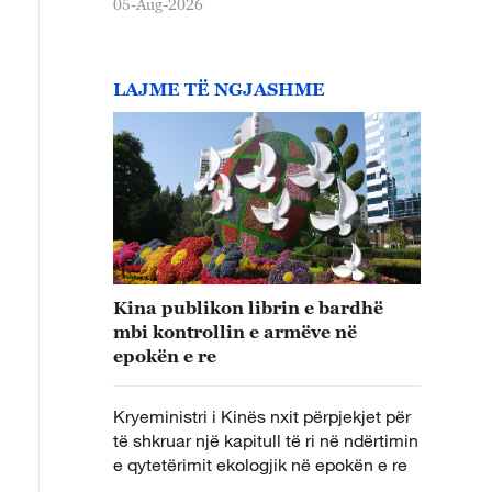
05-Aug-2026
LAJME TË NGJASHME
Kina publikon librin e bardhë
mbi kontrollin e armëve në
epokën e re
Kryeministri i Kinës nxit përpjekjet për
të shkruar një kapitull të ri në ndërtimin
e qytetërimit ekologjik në epokën e re