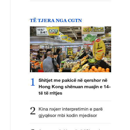
TË TJERA NGA CGTN
1
Shitjet me pakicë në qershor në
Hong Kong shënuan muajin e 14-
të të rritjes
2
Kina nxjerr interpretimin e parë
gjyqësor mbi kodin mjedisor