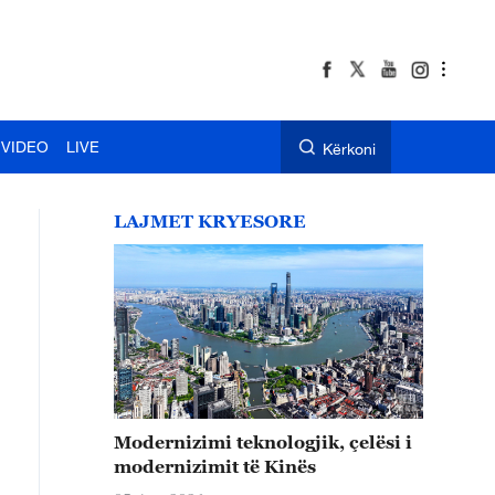
VIDEO
LIVE
Kërkoni
LAJMET KRYESORE
Modernizimi teknologjik, çelësi i
modernizimit të Kinës