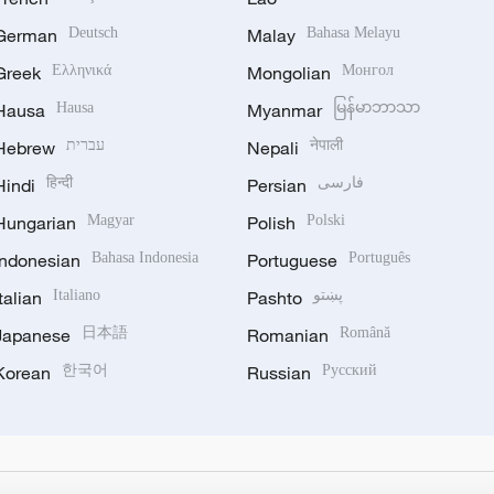
German
Deutsch
Malay
Bahasa Melayu
Greek
Ελληνικά
Mongolian
Монгол
Hausa
Hausa
Myanmar
မြန်မာဘာသာ
Hebrew
עברית
Nepali
नेपाली
Hindi
हिन्दी
Persian
فارسی
Hungarian
Magyar
Polish
Polski
Indonesian
Bahasa Indonesia
Portuguese
Português
Italian
Italiano
Pashto
پښتو
Japanese
日本語
Romanian
Română
Korean
한국어
Russian
Русский