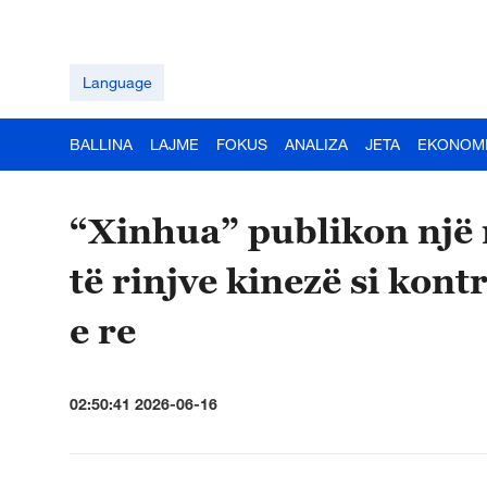
Language
BALLINA
LAJME
FOKUS
ANALIZA
JETA
EKONOM
“Xinhua” publikon një 
të rinjve kinezë si kon
e re
02:50:41 2026-06-16