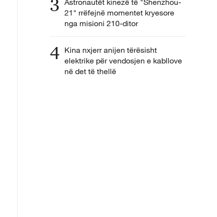
3
Astronautët kinezë të "Shenzhou-
21" rrëfejnë momentet kryesore
nga misioni 210-ditor
4
Kina nxjerr anijen tërësisht
elektrike për vendosjen e kabllove
në det të thellë