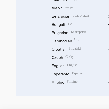
Arabic
العربية
Belarusian
Беларуская
Bengali
বাংলা
Bulgarian
Български
Cambodian
ខ្មែរ
Croatian
Hrvatski
Czech
Český
English
English
Esperanto
Esperanto
Filipino
Filipino