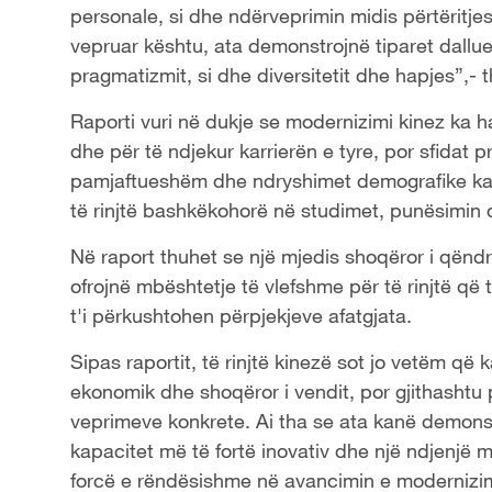
personale, si dhe ndërveprimin midis përtëritj
vepruar kështu, ata demonstrojnë tiparet dallues
pragmatizmit, si dhe diversitetit dhe hapjes”,- 
Raporti vuri në dukje se modernizimi kinez ka hap
dhe për të ndjekur karrierën e tyre, por sfidat pr
pamjaftueshëm dhe ndryshimet demografike kan
të rinjtë bashkëkohorë në studimet, punësimin d
Në raport thuhet se një mjedis shoqëror i qën
ofrojnë mbështetje të vlefshme për të rinjtë q
t'i përkushtohen përpjekjeve afatgjata.
Sipas raportit, të rinjtë kinezë sot jo vetëm që 
ekonomik dhe shoqëror i vendit, por gjithasht
veprimeve konkrete. Ai tha se ata kanë demonst
kapacitet më të fortë inovativ dhe një ndjenjë 
forcë e rëndësishme në avancimin e modernizim