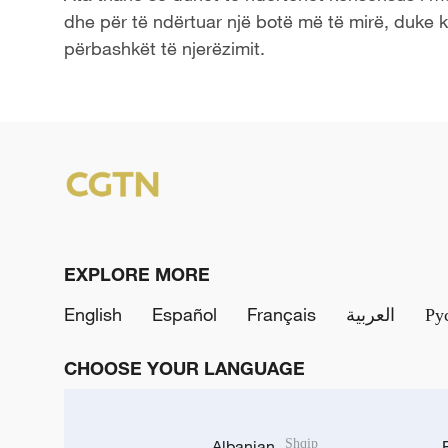
dhe për të ndërtuar një botë më të mirë, duke ko
përbashkët të njerëzimit.
EXPLORE MORE
English
Español
Français
العربية
Ру
CHOOSE YOUR LANGUAGE
Albanian
Shqip