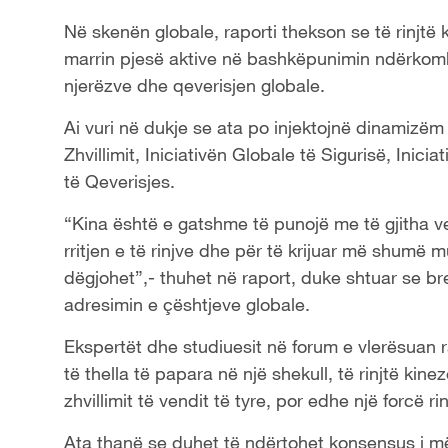
Në skenën globale, raporti thekson se të rinjtë
marrin pjesë aktive në bashkëpunimin ndërkom
njerëzve dhe qeverisjen globale.
Ai vuri në dukje se ata po injektojnë dinamizëm 
Zhvillimit, Iniciativën Globale të Sigurisë, Inici
të Qeverisjes.
“Kina është e gatshme të punojë me të gjitha 
rritjen e të rinjve dhe për të krijuar më shumë mu
dëgjohet”,- thuhet në raport, duke shtuar se bre
adresimin e çështjeve globale.
Ekspertët dhe studiuesit në forum e vlerësuan 
të thella të papara në një shekull, të rinjtë ki
zhvillimit të vendit të tyre, por edhe një forcë r
Ata thanë se duhet të ndërtohet konsensus i më