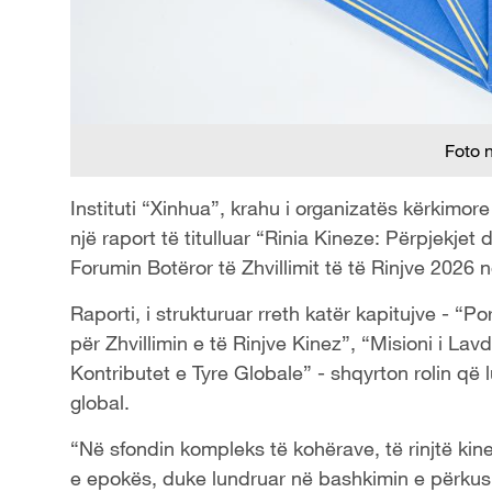
Foto 
Instituti “Xinhua”, krahu i organizatës kërkimor
një raport të titulluar “Rinia Kineze: Përpjekje
Forumin Botëror të Zhvillimit të të Rinjve 2026 
Raporti, i strukturuar rreth katër kapitujve - “P
për Zhvillimin e të Rinjve Kinez”, “Misioni i La
Kontributet e Tyre Globale” - shqyrton rolin që 
global.
“Në sfondin kompleks të kohërave, të rinjtë kin
e epokës, duke lundruar në bashkimin e përkush