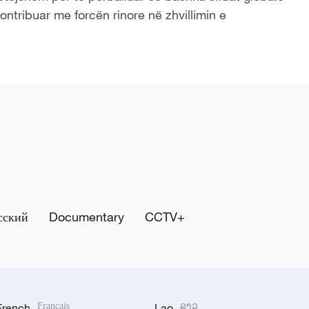
ntribuar me forcën rinore në zhvillimin e
сский
Documentary
CCTV+
French
Français
Lao
ລາວ