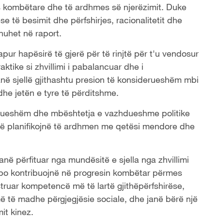
es kombëtare dhe të ardhmes së njerëzimit. Duke
e të besimit dhe përfshirjes, racionalitetit dhe
thuhet në raport.
ur hapësirë ​​të gjerë për të rinjtë për t'u vendosur
aktike si zhvillimi i pabalancuar dhe i
ë sjellë gjithashtu presion të konsiderueshëm mbi
he jetën e tyre të përditshme.
drueshëm dhe mbështetja e vazhdueshme politike
ë të planifikojnë të ardhmen me qetësi mendore dhe
kanë përfituar nga mundësitë e sjella nga zhvillimi
u po kontribuojnë në progresin kombëtar përmes
ruar kompetencë më të lartë gjithëpërfshirëse,
më të madhe përgjegjësie sociale, dhe janë bërë një
it kinez.