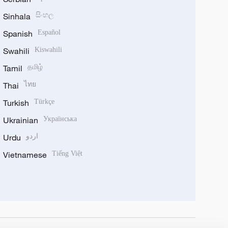
Sinhala
සිංහල
Spanish
Español
Swahili
Kiswahili
Tamil
தமிழ்
Thai
ไทย
Turkish
Türkçe
Ukrainian
Українська
Urdu
اردو
Vietnamese
Tiếng Việt