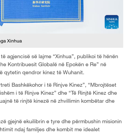
nga Xinhua
e të agjencisë së lajme “Xinhua”, publikoi të hënën
t dhe Kontribuesit Globalë në Epokën e Re” në
në qytetin qendror kinez të Wuhanit.
ortreti Bashkëkohor i të Rinjve Kinez”, “Mbrojtëset
vdishëm i të Rinjve Kinez” dhe “Të Rinjtë Kinez dhe
luajnë të rinjtë kinezë në zhvillimin kombëtar dhe
ezë gjejnë ekuilibrin e tyre dhe përmbushin misionin
timit ndaj familjes dhe kombit me idealet