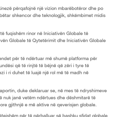
 kinezë përqafojnë një vizion mbarëbotëror dhe po
bëtar shkencor dhe teknologjik, shkëmbimet midis
të fuqishëm rinor në Iniciativën Globale të
ativën Globale të Qytetërimit dhe Iniciativën Globale
vendet për të ndërtuar më shumë platforma për
ndësi që të rinjtë të bëjnë që zëri i tyre të
zi i ri duhet të luajë një rol më të madh në
raportin, duke deklaruar se, në mes të ndryshimeve
nezë nuk janë vetëm ndërtues dhe dëshmitarë të
inore gjithnjë e më aktive në qeverisjen globale.
tejshëm për të përballuar së bashku sfidat globale