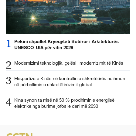
1
Pekini shpallet Kryeqyteti Botëror i Arkitekturës
UNESCO-UIA për vitin 2029
2
Modernizimi teknologjik, çelësi i modernizimit të Kinës
3
Ekspertiza e Kinës në kontrollin e shkretëtirës ndihmon
në përballimin e shkretëtirëzimit global
4
Kina synon ta rrisë në 50 % prodhimin e energjisë
elektrike nga burime jofosile deri më 2030