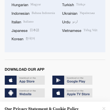
Magyar
Türkçe
Hungarian
Turkish
Bahasa Indonesia
Українська
Indonesian
Ukrainian
Italiano
اردو
Italian
Urdu
日本語
Tiếng Việt
Japanese
Vietnamese
한국어
Korean
DOWNLOAD OUR APP
Copyright © 2024 CGTN.
Our Privacy Statement & Cookie Policy