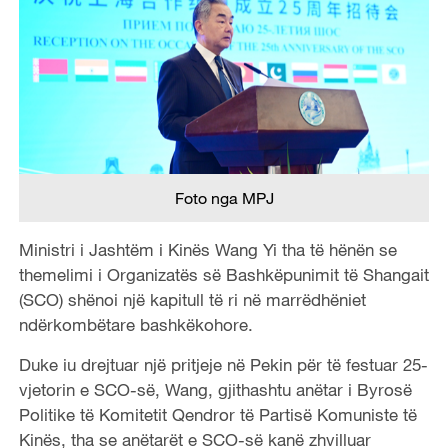
Foto nga MPJ
Ministri i Jashtëm i Kinës Wang Yi tha të hënën se
themelimi i Organizatës së Bashkëpunimit të Shangait
(SCO) shënoi një kapitull të ri në marrëdhëniet
ndërkombëtare bashkëkohore.
Duke iu drejtuar një pritjeje në Pekin për të festuar 25-
vjetorin e SCO-së, Wang, gjithashtu anëtar i Byrosë
Politike të Komitetit Qendror të Partisë Komuniste të
Kinës, tha se anëtarët e SCO-së kanë zhvilluar