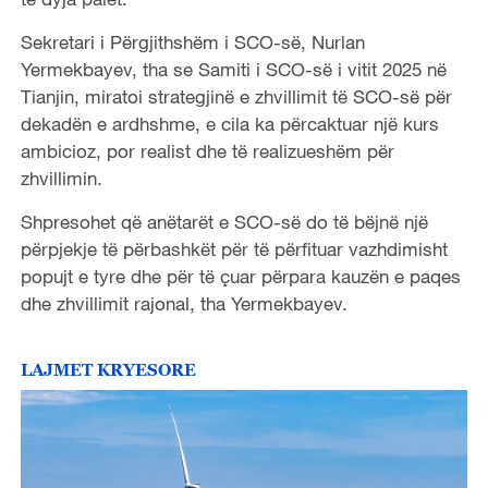
Sekretari i Përgjithshëm i SCO-së, Nurlan
Yermekbayev, tha se Samiti i SCO-së i vitit 2025 në
Tianjin, miratoi strategjinë e zhvillimit të SCO-së për
dekadën e ardhshme, e cila ka përcaktuar një kurs
ambicioz, por realist dhe të realizueshëm për
zhvillimin.
Shpresohet që anëtarët e SCO-së do të bëjnë një
përpjekje të përbashkët për të përfituar vazhdimisht
popujt e tyre dhe për të çuar përpara kauzën e paqes
dhe zhvillimit rajonal, tha Yermekbayev.
LAJMET KRYESORE