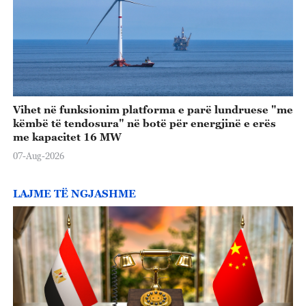
Vihet në funksionim platforma e parë lundruese "me
këmbë të tendosura" në botë për energjinë e erës
me kapacitet 16 MW
07-Aug-2026
LAJME TË NGJASHME