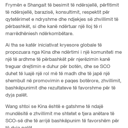
Frymën e Shangait të besimit të ndërsjellë, përfitimit
të ndërsjellë, barazisë, konsultimit, respektit për
qytetërimet e ndryshme dhe ndjekjes së zhvillimit të
përbashkët, si dhe kanë ndërtuar një lloj të ri
marrëdhëniesh ndërkombëtare.
Ai tha se katër iniciativat kryesore globale të
propozuara nga Kina dhe ndërtimi i një komuniteti me
një të ardhme të përbashkët për njerëzimin kanë
treguar drejtimin e duhur për botën, dhe se SCO
duhet të luajë një rol më të madh dhe të japë një
shembull në promovimin e paqes botërore, zhvillimit,
bashkëpunimit dhe rezultateve të favorshme për të
dyja palët.
Wang shtoi se Kina është e gatshme të ndajë
mundësitë e zhvillimit me shtetet e tjera anëtare të
SCO-së dhe të arrijë bashkëpunim të favorshëm për
të dyja palët.