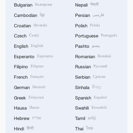
Български
नेपाली
Bulgarian
Nepali
ខ្មែរ
فارسی
Cambodian
Persian
Hrvatski
Polski
Croatian
Polish
Český
Português
Czech
Portuguese
English
پښتو
English
Pashto
Esperanto
Română
Esperanto
Romanian
Filipino
Русский
Filipino
Russian
Français
Српски
French
Serbian
Deutsch
සිංහල
German
Sinhala
Ελληνικά
Español
Greek
Spanish
Hausa
Kiswahili
Hausa
Swahili
עברית
தமிழ்
Hebrew
Tamil
हिन्दी
ไทย
Hindi
Thai