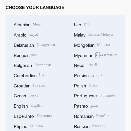
CHOOSE YOUR LANGUAGE
Shqip
ລາວ
Albanian
Lao
العربية
Bahasa Melayu
Arabic
Malay
Беларуская
Монгол
Belarusian
Mongolian
বাংলা
မြန်မာဘာသာ
Bengali
Myanmar
Български
नेपाली
Bulgarian
Nepali
ខ្មែរ
فارسی
Cambodian
Persian
Hrvatski
Polski
Croatian
Polish
Český
Português
Czech
Portuguese
English
پښتو
English
Pashto
Esperanto
Română
Esperanto
Romanian
Filipino
Русский
Filipino
Russian