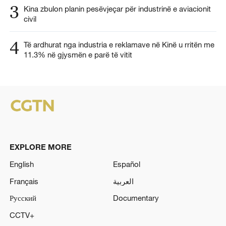
3
Kina zbulon planin pesëvjeçar për industrinë e aviacionit
civil
4
Të ardhurat nga industria e reklamave në Kinë u rritën me
11.3% në gjysmën e parë të vitit
EXPLORE MORE
English
Español
Français
العربية
Русский
Documentary
CCTV+