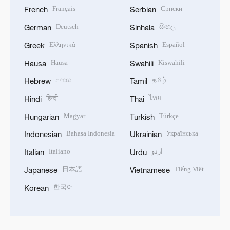
Français
Српски
French
Serbian
Deutsch
සිංහල
German
Sinhala
Ελληνικά
Español
Greek
Spanish
Hausa
Kiswahili
Hausa
Swahili
עברית
தமிழ்
Hebrew
Tamil
हिन्दी
ไทย
Hindi
Thai
Magyar
Türkçe
Hungarian
Turkish
Bahasa Indonesia
Українська
Indonesian
Ukrainian
Italiano
اردو
Italian
Urdu
日本語
Tiếng Việt
Japanese
Vietnamese
한국어
Korean