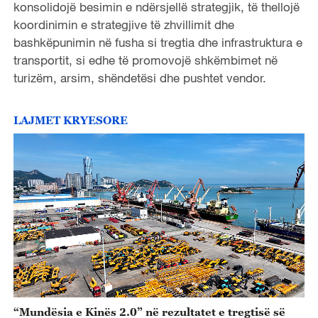
konsolidojë besimin e ndë
rsjellë
strategjik, të thellojë
koordinimin e strategjive të zhvillimit dhe
bashkëpunimin në fusha si tregtia dhe infrastruktura e
transportit, si edhe të promovojë shkëmbimet në
turizëm, arsim, shëndetësi dhe pushtet vendor.
LAJMET KRYESORE
“Mundësia e Kinës 2.0” në rezultatet e tregtisë së