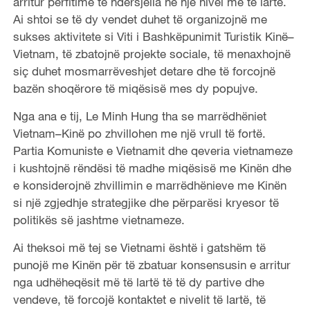
arritur përfitime të ndërsjella në një nivel më të lartë.
Ai shtoi se të dy vendet duhet të organizojnë me
sukses aktivitete si Viti i Bashkëpunimit Turistik Kinë
–
Vietnam, të zbatojnë projekte sociale, të menaxhojnë
siç duhet mosmarrëveshjet detare dhe të forcojnë
bazën shoqërore të miqësisë mes dy popujve.
Nga ana e tij, Le Minh Hung tha se marrëdhëniet
Vietnam
–
Kinë po zhvillohen me një vrull të fortë.
Partia
Komuniste e Vietnamit
dhe qeveria vietnameze
i kushtojnë rëndësi të madhe miqësisë me Kinën dhe
e konsiderojnë zhvillimin e marrëdhënieve me Kinën
si një zgjedhje strategjike dhe përparësi kryesor të
politikës së jashtme vietnameze.
Ai theksoi më tej se Vietnami është i gatshëm të
punojë me Kinën për të zbatuar konsensusin e arritur
nga udhëheqësit më të lartë të të dy partive dhe
vendeve, të forcojë kontaktet e nivelit të lartë, të