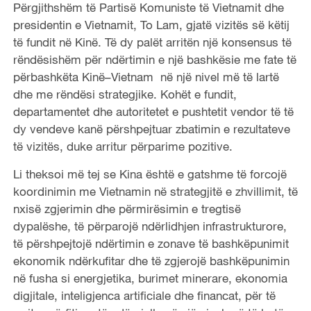
Përgjithshëm të Partisë Komuniste të Vietnamit dhe
presidentin e Vietnamit, To Lam, gjatë vizitës së këtij
të fundit në Kinë. Të dy palët arritën një konsensus të
rëndësishëm për ndërtimin e një bashkësie me
fate
të
përbashkët
a
Kinë
–
Vietnam në një nivel më të lartë
dhe me rëndësi strategjike. Kohët e fundit,
departamentet dhe autoritetet e pushtetit vendor të të
dy vendeve kanë përshpejtuar zbatimin e rezultateve
të vizitës, duke arritur përparime pozitive.
Li theksoi më tej se Kina është e gatshme të forcojë
koordinimin me Vietnamin në strategjitë e zhvillimit, të
nxisë zgjerimin dhe përmirësimin e tregtisë
dypalëshe, të përparojë ndërlidhjen infrastruktur
ore
,
të përshpejtojë ndërtimin e zonave të bashkëpunimit
ekonomik ndërkufitar dhe të zgjerojë bashkëpunimin
në fusha si energjetika, burimet minerare, ekonomia
digjitale, inteligjenca artificiale dhe financat, për të