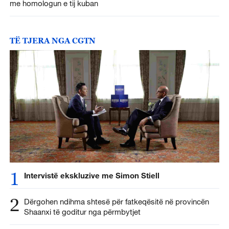
me homologun e tij kuban
TË TJERA NGA CGTN
1
Intervistë ekskluzive me Simon Stiell
2
Dërgohen ndihma shtesë për fatkeqësitë në provincën
Shaanxi të goditur nga përmbytjet