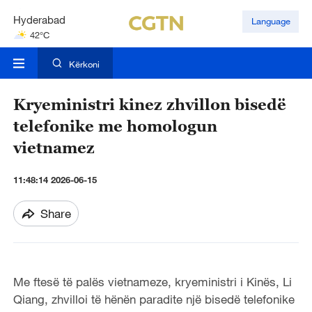
Hyderabad
Language
42°C
Mumbai
31°C
Kërkoni
Kryeministri kinez zhvillon bisedë
telefonike me homologun
vietnamez
11:48:14 2026-06-15
Share
Me ftes
ë të palës vietnameze,
kryeministri i Kinës, Li
Qiang, zhvilloi
t
ë hënën paradite
n
jë bisedë telefonike