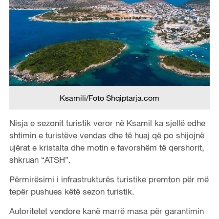
Ksamili/Foto Shqiptarja.com
Nisja e sezonit turistik veror në Ksamil ka sjellë edhe
shtimin e turistëve vendas dhe të huaj që po shijojnë
ujërat e kristalta dhe motin e favorshëm të qershorit,
shkruan “ATSH”.
Përmirësimi i infrastrukturës turistike premton për më
tepër pushues këtë sezon turistik.
Autoritetet vendore kanë marrë masa për garantimin