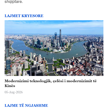
shqiptare.
LAJMET KRYESORE
Modernizimi teknologjik, çelësi i modernizimit të
Kinës
05-Aug-2026
LAJME TË NGJASHME