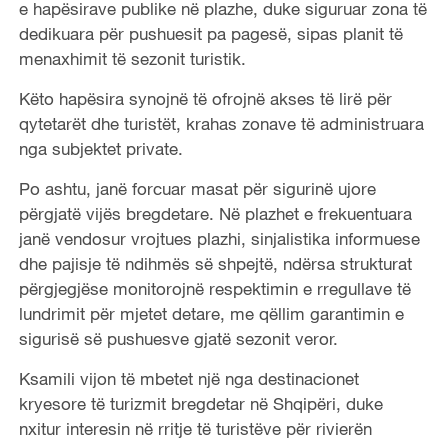
e hapësirave publike në plazhe, duke siguruar zona të
dedikuara për pushuesit pa pagesë, sipas planit të
menaxhimit të sezonit turistik.
Këto hapësira synojnë të ofrojnë akses të lirë për
qytetarët dhe turistët, krahas zonave të administruara
nga subjektet private.
Po ashtu, janë forcuar masat për sigurinë ujore
përgjatë vijës bregdetare. Në plazhet e frekuentuara
janë vendosur vrojtues plazhi, sinjalistika informuese
dhe pajisje të ndihmës së shpejtë, ndërsa strukturat
përgjegjëse monitorojnë respektimin e rregullave të
lundrimit për mjetet detare, me qëllim garantimin e
sigurisë së pushuesve gjatë sezonit veror.
Ksamili vijon të mbetet një nga destinacionet
kryesore të turizmit bregdetar në Shqipëri, duke
nxitur interesin në rritje të turistëve për rivierën