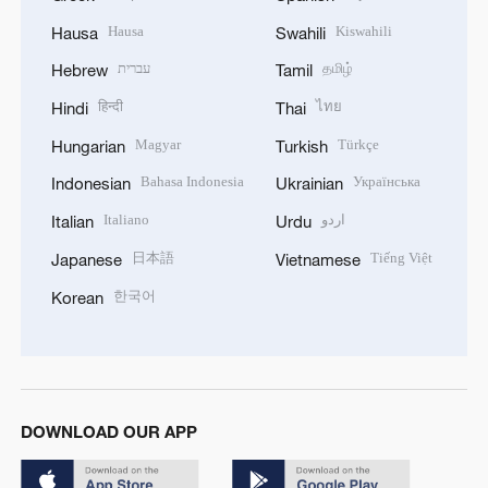
Hausa
Kiswahili
Hausa
Swahili
עברית
தமிழ்
Hebrew
Tamil
हिन्दी
ไทย
Hindi
Thai
Magyar
Türkçe
Hungarian
Turkish
Bahasa Indonesia
Українська
Indonesian
Ukrainian
Italiano
اردو
Italian
Urdu
日本語
Tiếng Việt
Japanese
Vietnamese
한국어
Korean
DOWNLOAD OUR APP