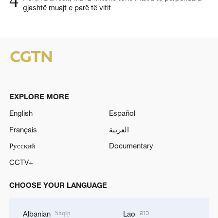
4
gjashtë muajt e parë të vitit
EXPLORE MORE
English
Español
Français
العربية
Русский
Documentary
CCTV+
CHOOSE YOUR LANGUAGE
Shqip
ລາວ
Albanian
Lao