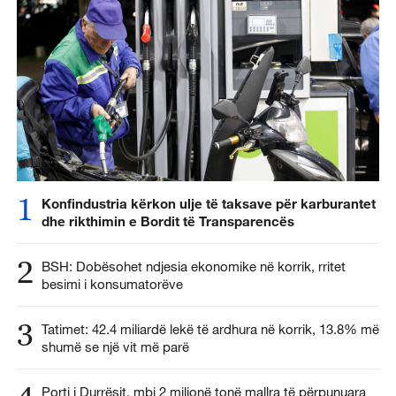
1
Konfindustria kërkon ulje të taksave për karburantet
dhe rikthimin e Bordit të Transparencës
2
BSH: Dobësohet ndjesia ekonomike në korrik, rritet
besimi i konsumatorëve
3
Tatimet: 42.4 miliardë lekë të ardhura në korrik, 13.8% më
shumë se një vit më parë
Porti i Durrësit, mbi 2 milionë tonë mallra të përpunuara