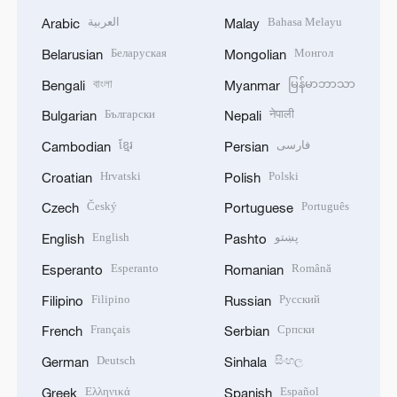
العربية
Bahasa Melayu
Arabic
Malay
Беларуская
Монгол
Belarusian
Mongolian
বাংলা
မြန်မာဘာသာ
Bengali
Myanmar
Български
नेपाली
Bulgarian
Nepali
ខ្មែរ
فارسی
Cambodian
Persian
Hrvatski
Polski
Croatian
Polish
Český
Português
Czech
Portuguese
English
پښتو
English
Pashto
Esperanto
Română
Esperanto
Romanian
Filipino
Русский
Filipino
Russian
Français
Српски
French
Serbian
Deutsch
සිංහල
German
Sinhala
Ελληνικά
Español
Greek
Spanish