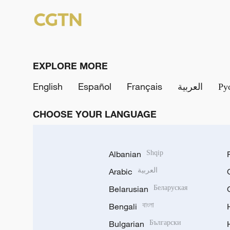
EXPLORE MORE
English
Español
Français
العربية
Ру
CHOOSE YOUR LANGUAGE
Albanian
Shqip
Arabic
العربية
Belarusian
Беларуская
Bengali
বাংলা
Bulgarian
Български