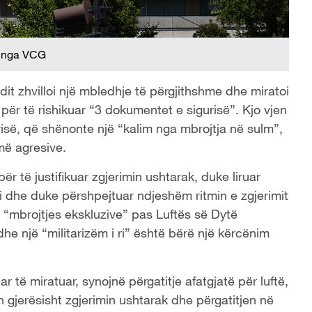
 nga VCG
dit zhvilloi
një mbledhje të përgjithshme dhe miratoi
,
për të rishikuar “3 dokumentet e sigurisë”. Kjo vjen
risë
,
që shënonte një “kalim nga mbrojtja në sulm”,
më agresive.
për të
justifikuar zgjerimin ushtarak, duke liruar
i
dhe duke përshpejtuar ndjeshëm ritmin e zgjerimit
i “mbrojtjes ekskluzive”
pas Luftës së Dytë
e një “militarizëm i ri”
është bërë një kërcënim
uar të miratuar
,
synojnë përgatitje afatgjatë për luftë,
n gjerësisht zgjerimin ushtarak dhe përgatitjen në