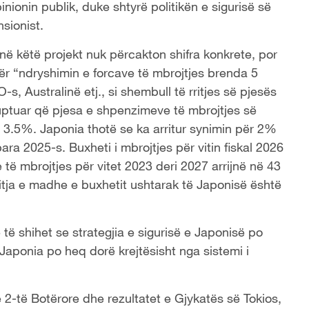
nionin publik, duke shtyrë politikën e sigurisë së
sionist.
në këtë projekt
nuk përcakton shifra konkrete, por
r “ndryshimin e forcave të mbrojtjes brenda 5
-s, Australi
në
etj., si shembull të rritjes së pjesës
ptuar që pjesa e shpenzimeve të mbrojtjes së
 3
.
5%. Japonia thotë se ka arritur synimin për 2%
ra 2025-s. Buxheti i mbrojtjes për vitin fis
k
al 2026
 të mbrojtjes për vitet 2023 deri 2027 arrijnë në 43
rritja e madhe e buxhetit ushtarak të Japonisë është
 të shihet se strategjia e sigurisë e Japonisë po
Japonia po heq dorë krejtësisht nga sistemi i
ë 2-të Botërore dhe rezultatet e Gjykatës së Tokios,