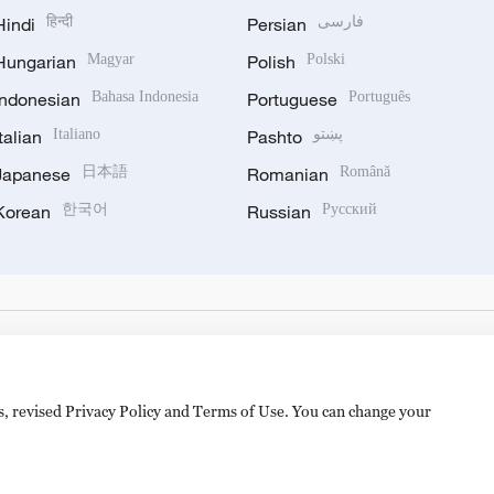
Hindi
हिन्दी
Persian
فارسی
Hungarian
Magyar
Polish
Polski
Indonesian
Bahasa Indonesia
Portuguese
Português
Italian
Italiano
Pashto
پښتو
Japanese
日本語
Romanian
Română
Korean
한국어
Russian
Русский
es, revised Privacy Policy and Terms of Use. You can change your
备 11010502050052号
Disinformation report hotline: 010-8506146