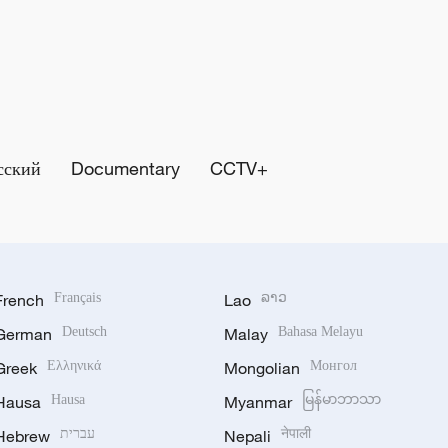
сский
Documentary
CCTV+
French
Français
Lao
ລາວ
German
Deutsch
Malay
Bahasa Melayu
Greek
Ελληνικά
Mongolian
Монгол
Hausa
Hausa
Myanmar
မြန်မာဘာသာ
Hebrew
עברית
Nepali
नेपाली