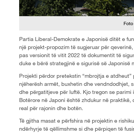
Foto
Partia Liberal-Demokrate e Japonisë
ditët e fun
një projekt
-
propozim të sugjeruar për qeverinë
pas versionit të vitit 2022 të dokumentit të sigu
duke
e
bërë strategjinë e sigurisë së Japonisë 
Projekti përdor
pretekstin “
mbrojtja e atdheut”
njëherësh armët, buxhetin dhe vendndodhjet,
s
dhe përgatitjeve për luftë. Kjo tregon se parimi 
Botërore në Japoni është zhdukur në praktikë, dh
real për rajonin dhe botën.
Të gjitha
masat
e
përfshira në projektin e
rishik
ndërhyrje të qëllimshme
si
dhe përpiqen të fusi