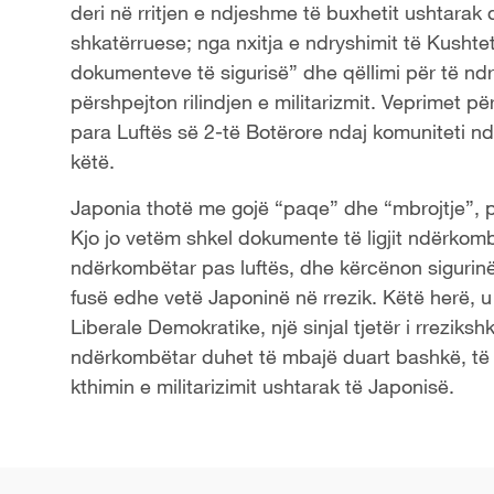
deri në rritjen e ndjeshme të buxhetit ushtarak
shkatërruese; nga nxitja e ndryshimit të Kushtet
dokumenteve të sigurisë” dhe qëllimi për të nd
përshpejton rilindjen e militarizmit. Veprimet 
para Luftës së 2-të Botërore ndaj komuniteti nd
këtë.
Japoni
a
thotë me gojë “paqe”
dhe “mbrojtje”, p
Kjo jo vetëm shkel dokumente të ligjit ndërkomb
ndërkombëtar pas luftës, dhe kërcënon sigurinë
fusë
edhe
vetë Japoni
në
në
rrezik
.
Këtë herë, u 
Liberale Demokratike, një sinjal tjetër i rreziksh
ndërkombëtar duhet të mbajë duart bashkë, të 
kthimin e militarizimit ushtarak të Japonisë.