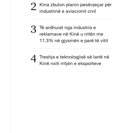
2
Kina zbulon planin pesëvjeçar për
industrinë e aviacionit civil
3
Të ardhurat nga industria e
reklamave në Kinë u rritën me
11.3% në gjysmën e parë të vitit
4
Treshja e teknologjisë së lartë në
Kinë nxiti rritjen e eksporteve