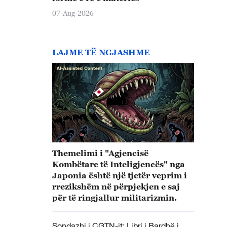
07-Aug-2026
LAJME TË NGJASHME
Themelimi i "Agjencisë
Kombëtare të Inteligjencës" nga
Japonia është një tjetër veprim i
rrezikshëm në përpjekjen e saj
për të ringjallur militarizmin.
Sondazhi i CGTN-it: Libri i Bardhë i