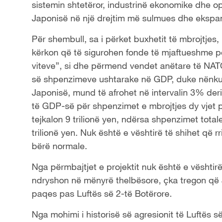
sistemin shtetëror, industrinë ekonomike dhe opi
Japonisë
në
një drejtim më sulmues dhe ekspan
Për shembull, sa i përket buxhetit të mbrojtjes,
kërkon që të sigurohen fonde të mjaftueshme pë
viteve”,
si
dhe përmend vendet anëtare të NATO
së shpenzimeve ushtarake në
GDP
, duke nënku
Japonisë
,
mund të afrohet në intervalin 3% deri
të
GDP
-së për shpenzimet e mbrojtjes dy vjet pa
tejkalon 9 trilionë yen, ndërsa shpenzimet totale
trilionë yen. Nuk është e vështirë të shihet që 
bërë normale.
Nga
përmbajtjet e projektit
nuk është e vështirë
ndrysh
on në mënyrë
the
lbësore, çka tregon që 
paqes pas Luftës së 2-të Botërore.
Nga mohimi i historisë së agresionit të Luftës s