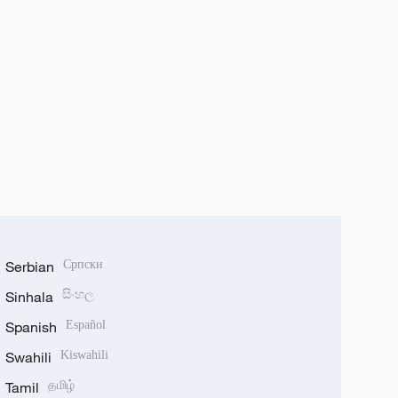
Serbian
Српски
Sinhala
සිංහල
Spanish
Español
Swahili
Kiswahili
Tamil
தமிழ்