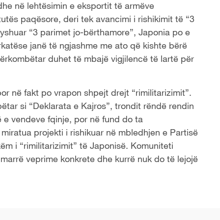
 dhe në lehtësimin e eksportit të armëve
utës paqësore, deri tek avancimi i rishikimit të “3
ryshuar “3 parimet jo-bërthamore”, Japonia po e
përkatëse janë të ngjashme me ato që kishte bërë
ërkombëtar duhet të mbajë vigjilencë të lartë për
or në fakt po vrapon shpejt drejt “ri
militarizi
mit”.
ëtar si “Deklarata e Kajros”, trondit rëndë rendin
 e vendeve fqinje, por në fund do ta
miratua projekti i rishikuar në mbledhjen e Partisë
këm i “rimilitarizimit” të Japonisë. Komuniteti
marrë veprime konkrete dhe kurrë nuk do të lejojë