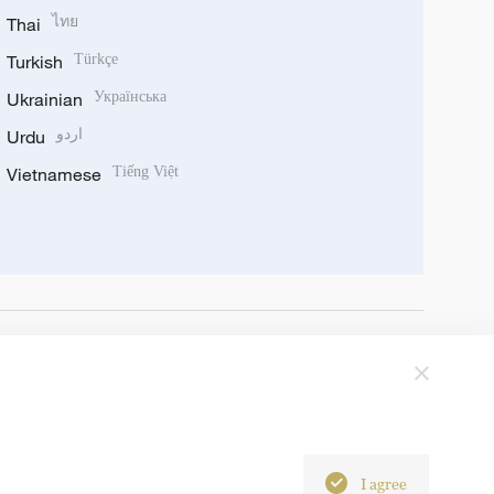
Thai
ไทย
Turkish
Türkçe
Ukrainian
Українська
Urdu
اردو
Vietnamese
Tiếng Việt
I agree
6