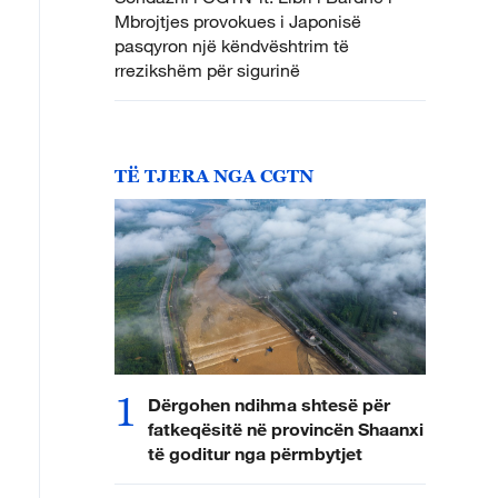
Mbrojtjes provokues i Japonisë
pasqyron një këndvështrim të
rrezikshëm për sigurinë
TË TJERA NGA CGTN
1
Dërgohen ndihma shtesë për
fatkeqësitë në provincën Shaanxi
të goditur nga përmbytjet