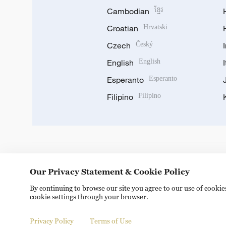
Cambodian
ខ្មែរ
Croatian
Hrvatski
Czech
Český
English
English
Esperanto
Esperanto
Filipino
Filipino
DOWNLOAD OUR APP
Our Privacy Statement & Cookie Policy
By continuing to browse our site you agree to our use of cooki
cookie settings through your browser.
Privacy Policy
Terms of Use
Copyright © 2024 CGTN.
京ICP备20000184号
京公网安