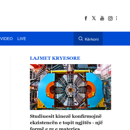
VIDEO
LIVE
Kërkoni
LAJMET KRYESORE
Studiuesit kinezë konfirmojnë
ekzistencën e topit ngjitës - një
formë e re e materies