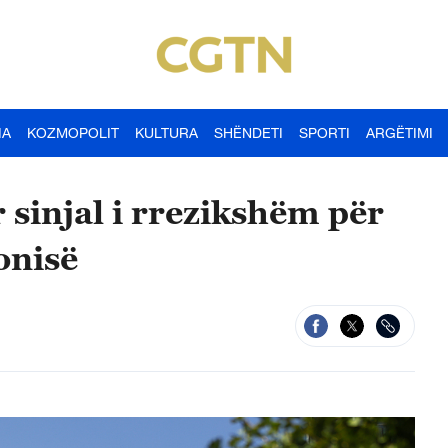
IA
KOZMOPOLIT
KULTURA
SHËNDETI
SPORTI
ARGËTIMI
 sinjal i rrezikshëm për
onisë