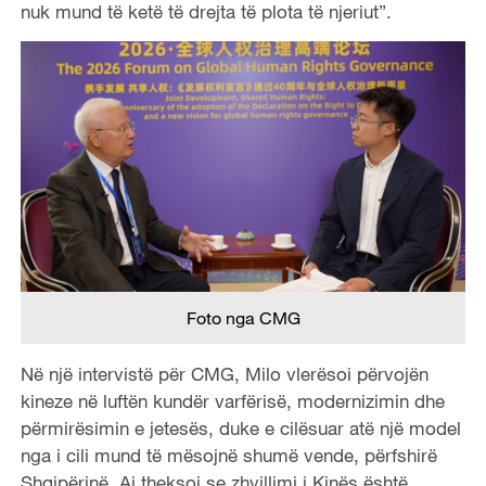
nuk mund të ketë të drejta të plota të njeriut”.
Foto nga CMG
Në një intervistë për CMG, Milo vlerësoi përvojën
kineze në luftën kundër varfërisë, modernizimin dhe
përmirësimin e jetesës, duke e cilësuar atë një model
nga i cili mund të mësojnë shumë vende, përfshirë
Shqipërinë. Ai theksoi se zhvillimi i Kinës është