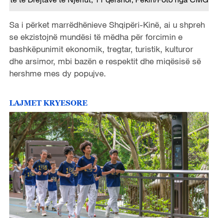
Sa i përket marrëdhënieve Shqipëri-Kinë, ai u shpreh
se ekzistojnë mundësi të mëdha për forcimin e
bashkëpunimit ekonomik, tregtar, turistik, kulturor
dhe arsimor, mbi bazën e respektit dhe miqësisë së
hershme mes dy popujve.
LAJMET KRYESORE