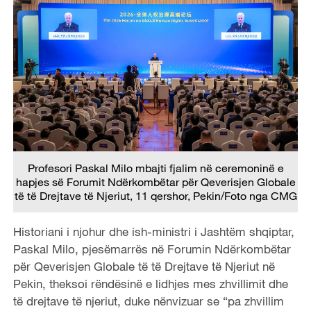
Profesori Paskal Milo mbajti fjalim në ceremoninë e
hapjes së Forumit Ndërkombëtar për Qeverisjen Globale
të të Drejtave të Njeriut, 11 qershor, Pekin/Foto nga CMG
Historiani i njohur dhe ish-ministri i Jashtëm shqiptar,
Paskal Milo, pjesëmarrës në Forumin Ndërkombëtar
për Qeverisjen Globale të të Drejtave të Njeriut në
Pekin, theksoi rëndësinë e lidhjes mes zhvillimit dhe
të drejtave të njeriut, duke nënvizuar se “pa zhvillim