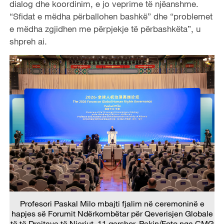
dialog dhe koordinim, e jo veprime të njëanshme.
“Sfidat e mëdha përballohen bashkë” dhe “problemet
e mëdha zgjidhen me përpjekje të përbashkëta”, u
shpreh ai.
Profesori Paskal Milo mbajti fjalim në ceremoninë e
hapjes së Forumit Ndërkombëtar për Qeverisjen Globale
të të Drejtave të Njeriut, 11 qershor, Pekin/Foto nga CMG