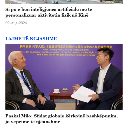
Si po e bën inteligjenca artificiale më të
personalizuar aktivitetin fizik në Kinë
09-Aug-2026
LAJME TË NGJASHME
Paskal Milo: Sfidat globale kërkojnë bashkëpunim,
jo veprime të njëanshme