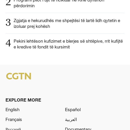
2
përdorimin
3
Zgjatja e hekurudhës me shpejtësi të lartë lidh qytetin e
izoluar prej kohësh
4
Pekini lehtëson kufizimet e blerjes së shtëpive, rrit kufijtë
e kredive të fondit të kursimit
EXPLORE MORE
English
Español
Français
العربية
Русский
Documentary