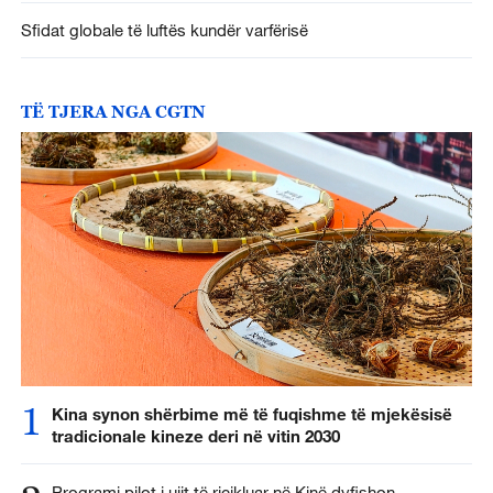
Sfidat globale të luftës kundër varfërisë
TË TJERA NGA CGTN
1
Kina synon shërbime më të fuqishme të mjekësisë
tradicionale kineze deri në vitin 2030
Programi pilot i ujit të ricikluar në Kinë dyfishon