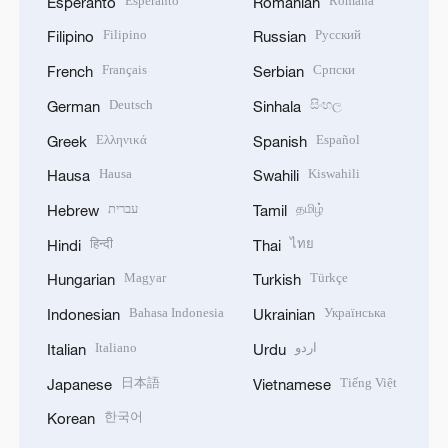
Esperanto
Română
Esperanto
Romanian
Filipino
Русский
Filipino
Russian
Français
Српски
French
Serbian
Deutsch
සිංහල
German
Sinhala
Ελληνικά
Español
Greek
Spanish
Hausa
Kiswahili
Hausa
Swahili
עברית
தமிழ்
Hebrew
Tamil
हिन्दी
ไทย
Hindi
Thai
Magyar
Türkçe
Hungarian
Turkish
Bahasa Indonesia
Українська
Indonesian
Ukrainian
Italiano
اردو
Italian
Urdu
日本語
Tiếng Việt
Japanese
Vietnamese
한국어
Korean