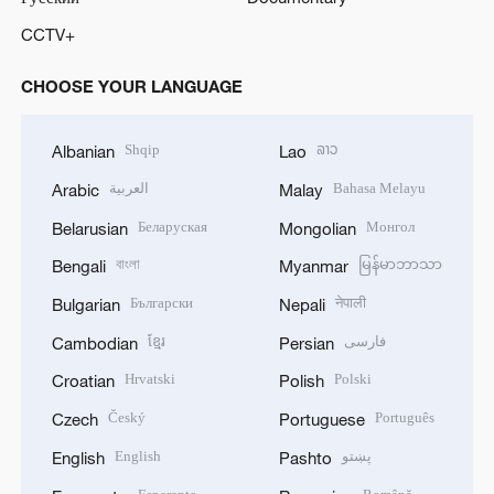
CCTV+
CHOOSE YOUR LANGUAGE
Shqip
ລາວ
Albanian
Lao
العربية
Bahasa Melayu
Arabic
Malay
Беларуская
Монгол
Belarusian
Mongolian
বাংলা
မြန်မာဘာသာ
Bengali
Myanmar
Български
नेपाली
Bulgarian
Nepali
ខ្មែរ
فارسی
Cambodian
Persian
Hrvatski
Polski
Croatian
Polish
Český
Português
Czech
Portuguese
English
پښتو
English
Pashto