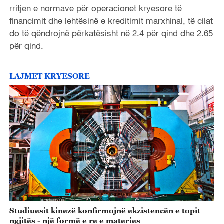
rritjen e normave për operacionet kryesore të
financimit dhe lehtësinë e kreditimit marxhinal, të cilat
do të qëndrojnë përkatësisht në 2.4 për qind dhe 2.65
për qind.
LAJMET KRYESORE
Studiuesit kinezë konfirmojnë ekzistencën e topit
ngjitës - një formë e re e materies