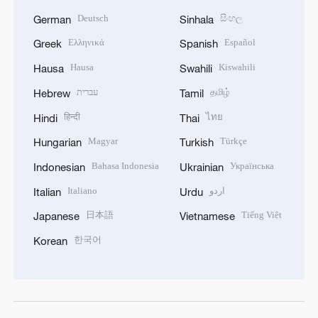
Deutsch
සිංහල
German
Sinhala
Ελληνικά
Español
Greek
Spanish
Hausa
Kiswahili
Hausa
Swahili
עברית
தமிழ்
Hebrew
Tamil
हिन्दी
ไทย
Hindi
Thai
Magyar
Türkçe
Hungarian
Turkish
Bahasa Indonesia
Українська
Indonesian
Ukrainian
Italiano
اردو
Italian
Urdu
日本語
Tiếng Việt
Japanese
Vietnamese
한국어
Korean