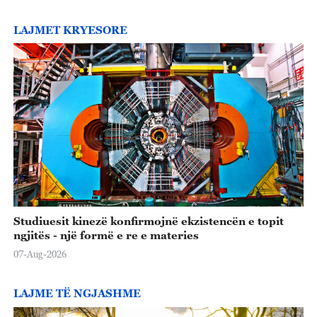
LAJMET KRYESORE
Studiuesit kinezë konfirmojnë ekzistencën e topit
ngjitës - një formë e re e materies
07-Aug-2026
LAJME TË NGJASHME