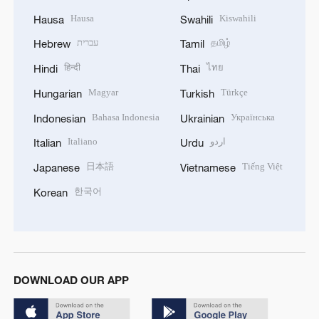
Hausa
Kiswahili
Hausa
Swahili
עברית
தமிழ்
Hebrew
Tamil
हिन्दी
ไทย
Hindi
Thai
Magyar
Türkçe
Hungarian
Turkish
Bahasa Indonesia
Українська
Indonesian
Ukrainian
Italiano
اردو
Italian
Urdu
日本語
Tiếng Việt
Japanese
Vietnamese
한국어
Korean
DOWNLOAD OUR APP