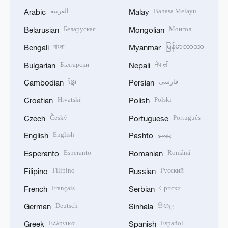
العربية
Bahasa Melayu
Arabic
Malay
Беларуская
Монгол
Belarusian
Mongolian
বাংলা
မြန်မာဘာသာ
Bengali
Myanmar
Български
नेपाली
Bulgarian
Nepali
ខ្មែរ
فارسی
Cambodian
Persian
Hrvatski
Polski
Croatian
Polish
Český
Português
Czech
Portuguese
English
پښتو
English
Pashto
Esperanto
Română
Esperanto
Romanian
Filipino
Русский
Filipino
Russian
Français
Српски
French
Serbian
Deutsch
සිංහල
German
Sinhala
Ελληνικά
Español
Greek
Spanish