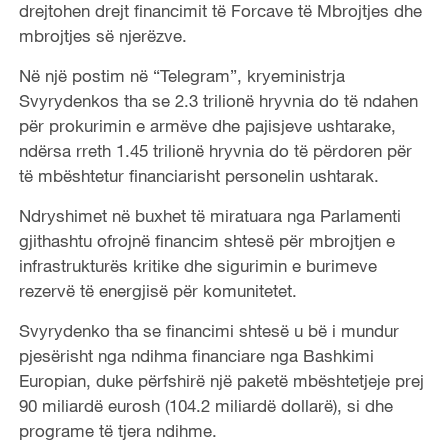
drejtohen drejt financimit të Forcave të Mbrojtjes dhe
mbrojtjes së njerëzve.
Në një postim në “Telegram”, kryeministrja
Svyrydenkos tha se 2.3 trilionë hryvnia do të ndahen
për prokurimin e armëve dhe pajisjeve ushtarake,
ndërsa rreth 1.45 trilionë hryvnia do të përdoren për
të mbështetur financiarisht personelin ushtarak.
Ndryshimet në buxhet të miratuara nga Parlamenti
gjithashtu ofrojnë financim shtesë për mbrojtjen e
infrastrukturës kritike dhe sigurimin e burimeve
rezervë të energjisë për komunitetet.
Svyrydenko tha se financimi shtesë u bë i mundur
pjesërisht nga ndihma financiare nga Bashkimi
Europian, duke përfshirë një paketë mbështetjeje prej
90 miliardë eurosh (104.2 miliardë dollarë), si dhe
programe të tjera ndihme.