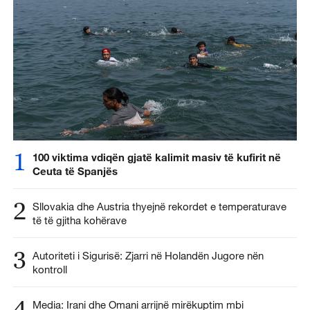
1
100 viktima vdiqën gjatë kalimit masiv të kufirit në
Ceuta të Spanjës
2
Sllovakia dhe Austria thyejnë rekordet e temperaturave
të të gjitha kohërave
3
Autoriteti i Sigurisë: Zjarri në Holandën Jugore nën
kontroll
4
Media: Irani dhe Omani arrijnë mirëkuptim mbi