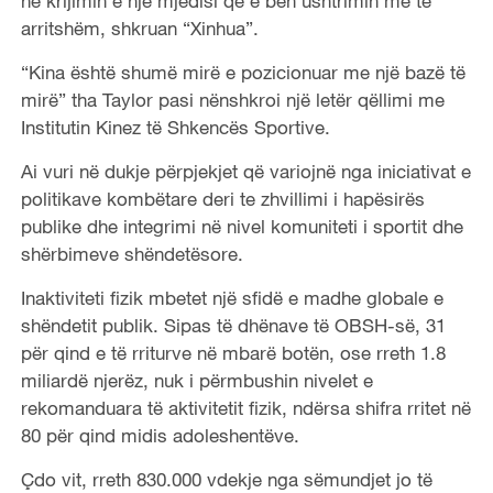
në krijimin e një mjedisi që e bën ushtrimin më të
arritshëm, shkruan “Xinhua”.
“Kina është shumë mirë e pozicionuar me një bazë të
mirë” tha Taylor pasi nënshkroi një letër qëllimi me
Institutin Kinez të Shkencës Sportive.
Ai vuri në dukje përpjekjet që variojnë nga iniciativat e
politikave kombëtare deri te zhvillimi i hapësirës
publike dhe integrimi në nivel komuniteti i sportit dhe
shërbimeve shëndetësore.
Inaktiviteti fizik mbetet një sfidë e madhe globale e
shëndetit publik. Sipas të dhënave të OBSH-së, 31
për qind e të rriturve në mbarë botën, ose rreth 1.8
miliardë njerëz, nuk i përmbushin nivelet e
rekomanduara të aktivitetit fizik, ndërsa shifra rritet në
80 për qind midis adoleshentëve.
Çdo vit, rreth 830.000 vdekje nga sëmundjet jo të