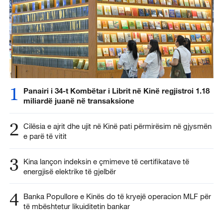
1
Panairi i 34-t Kombëtar i Librit në Kinë regjistroi 1.18
miliardë juanë në transaksione
2
Cilësia e ajrit dhe ujit në Kinë pati përmirësim në gjysmën
e parë të vitit
3
Kina lançon indeksin e çmimeve të certifikatave të
energjisë elektrike të gjelbër
4
Banka Popullore e Kinës do të kryejë operacion MLF për
të mbështetur likuiditetin bankar