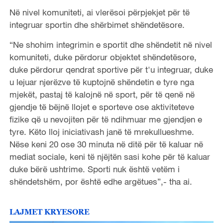
Në nivel komuniteti, ai vlerësoi përpjekjet për të
integruar sportin dhe shërbimet shëndetësore.
“Ne shohim integrimin e sportit dhe shëndetit në nivel
komuniteti, duke përdorur objektet shëndetësore,
duke përdorur qendrat sportive për t'u integruar, duke
u lejuar njerëzve të kuptojnë shëndetin e tyre nga
mjekët, pastaj të kalojnë në sport, për të qenë në
gjendje të bëjnë llojet e sporteve ose aktiviteteve
fizike që u nevojiten për të ndihmuar me gjendjen e
tyre. Këto lloj iniciativash janë të mrekullueshme.
Nëse keni 20 ose 30 minuta në ditë për të kaluar në
mediat sociale, keni të njëjtën sasi kohe për të kaluar
duke bërë ushtrime. Sporti nuk është vetëm i
shëndetshëm, por është edhe argëtues”,- tha ai.
LAJMET KRYESORE