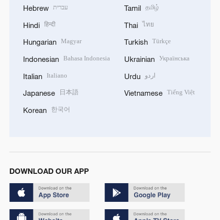
עברית
தமிழ்
Hebrew
Tamil
हिन्दी
ไทย
Hindi
Thai
Magyar
Türkçe
Hungarian
Turkish
Bahasa Indonesia
Українська
Indonesian
Ukrainian
Italiano
اردو
Italian
Urdu
日本語
Tiếng Việt
Japanese
Vietnamese
한국어
Korean
DOWNLOAD OUR APP