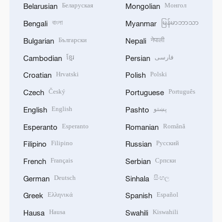
Беларуская
Монгол
Belarusian
Mongolian
বাংলা
မြန်မာဘာသာ
Bengali
Myanmar
Български
नेपाली
Bulgarian
Nepali
ខ្មែរ
فارسی
Cambodian
Persian
Hrvatski
Polski
Croatian
Polish
Český
Português
Czech
Portuguese
English
پښتو
English
Pashto
Esperanto
Română
Esperanto
Romanian
Filipino
Русский
Filipino
Russian
Français
Српски
French
Serbian
Deutsch
සිංහල
German
Sinhala
Ελληνικά
Español
Greek
Spanish
Hausa
Kiswahili
Hausa
Swahili