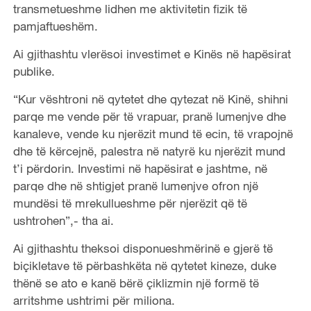
transmetueshme lidhen me aktivitetin fizik të
pamjaftueshëm.
Ai gjithashtu vlerësoi investimet e Kinës në hapësirat
publike.
“Kur vështroni në qytetet dhe qytezat në Kinë, shihni
parqe me vende për të vrapuar, pranë lumenjve dhe
kanaleve, vende ku njerëzit mund të ecin, të vrapojnë
dhe të kërcejnë, palestra në natyrë ku njerëzit mund
t’i përdorin. Investimi në hapësirat e jashtme, në
parqe dhe në shtigjet pranë lumenjve ofron një
mundësi të mrekullueshme për njerëzit që të
ushtrohen”,- tha ai.
Ai gjithashtu theksoi disponueshmërinë e gjerë të
biçikletave të përbashkëta në qytetet kineze, duke
thënë se ato e kanë bërë çiklizmin një formë të
arritshme ushtrimi për miliona.