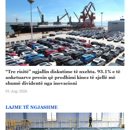
“Tre risitë” ngjallin diskutime të nxehta. 93.1% e të
anketuarve presin që prodhimi kinez të sjellë më
shumë dividentë nga inovacioni
01-Aug-2026
LAJME TË NGJASHME