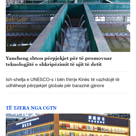
Yancheng shton përpjekjet për të promovuar
teknologjitë e shkripëzimit të ujit të detit
Ish-shefja e UNESCO-s i bën thirrje Kinës të vazhdojë të
udhëheqë përpjekjet globale për barazinë gjinore
TË TJERA NGA CGTN