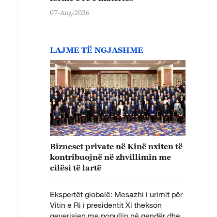
07-Aug-2026
LAJME TË NGJASHME
Bizneset private në Kinë nxiten të
kontribuojnë në zhvillimin me
cilësi të lartë
Ekspertët globalë: Mesazhi i urimit për
Vitin e Ri i presidentit Xi thekson
qeverisjen me popullin në qendër dhe