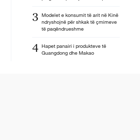
3
Modelet e konsumit të arit në Kinë
ndryshojnë për shkak të çmimeve
të paqëndrueshme
4
Hapet panairi i produkteve të
Guangdong dhe Makao