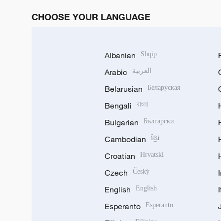
CHOOSE YOUR LANGUAGE
Albanian
Shqip
Arabic
العربية
Belarusian
Беларуская
Bengali
বাংলা
Bulgarian
Български
Cambodian
ខ្មែរ
Croatian
Hrvatski
Czech
Český
English
English
Esperanto
Esperanto