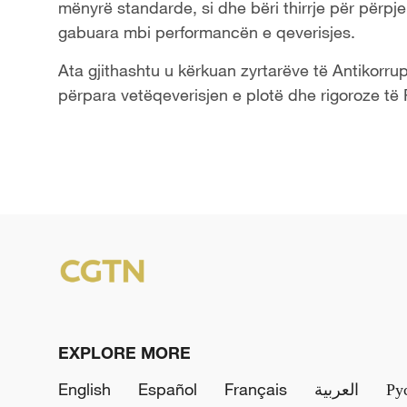
mënyrë standarde, si dhe bëri thirrje për përpje
gabuara mbi performancën e qeverisjes.
Ata gjithashtu u kërkuan zyrtarëve të Antikorrup
përpara vetëqeverisjen e plotë dhe rigoroze të 
EXPLORE MORE
English
Español
Français
العربية
Ру