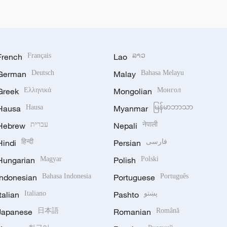
French
Français
Lao
ລາວ
German
Deutsch
Malay
Bahasa Melayu
Greek
Ελληνικά
Mongolian
Монгол
Hausa
Hausa
Myanmar
မြန်မာဘာသာ
Hebrew
עברית
Nepali
नेपाली
Hindi
हिन्दी
Persian
فارسی
Hungarian
Magyar
Polish
Polski
Indonesian
Bahasa Indonesia
Portuguese
Português
Italian
Italiano
Pashto
پښتو
Japanese
日本語
Romanian
Română