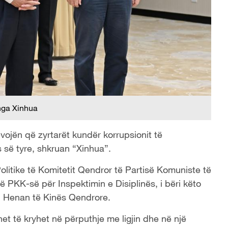
nga Xinhua
nevojën që zyrtarët kundër korrupsionit të
s së tyre, shkruan “Xinhua”.
olitike të Komitetit Qendror të Partisë Komuniste të
ë PKK-së për Inspektimin e Disiplinës, i bëri këto
n Henan të Kinës Qendrore.
et të kryhet në përputhje me ligjin dhe në një