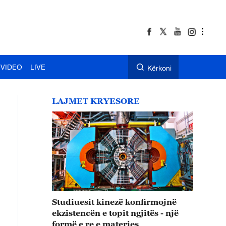
VIDEO
LIVE
Kërkoni
LAJMET KRYESORE
Studiuesit kinezë konfirmojnë
ekzistencën e topit ngjitës - një
formë e re e materies