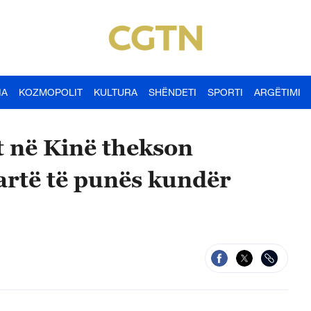
IA
KOZMOPOLIT
KULTURA
SHËNDETI
SPORTI
ARGËTIMI
t në Kinë thekson
lartë të punës kundër