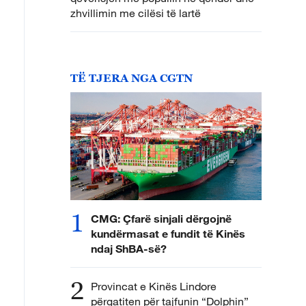
zhvillimin me cilësi të lartë
TË TJERA NGA CGTN
1
CMG: Çfarë sinjali dërgojnë
kundërmasat e fundit të Kinës
ndaj ShBA-së?
2
Provincat e Kinës Lindore
përgatiten për tajfunin “Dolphin”