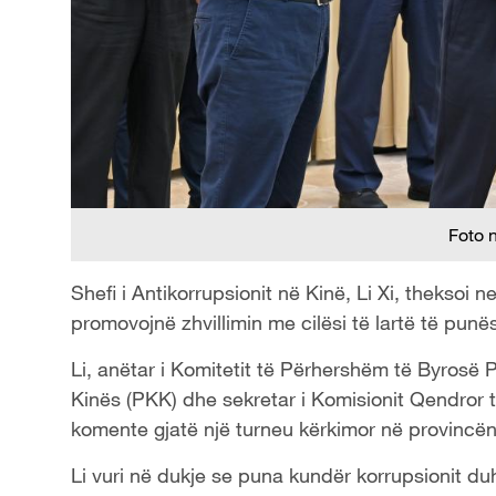
Foto 
Shefi i Antikorrupsionit në Kinë, Li Xi, theksoi 
promovojnë zhvillimin me cilësi të lartë të punë
Li, anëtar i Komitetit të Përhershëm të Byrosë P
Kinës (PKK) dhe sekretar i Komisionit Qendror t
komente gjatë një turneu kërkimor në provincë
Li vuri në dukje se puna kundër korrupsionit duh