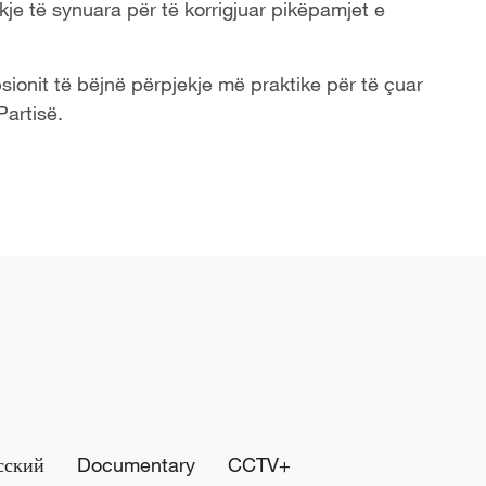
kje të synuara për të korrigjuar pikëpamjet e
sionit të bëjnë përpjekje më praktike për të çuar
Partisë.
сский
Documentary
CCTV+