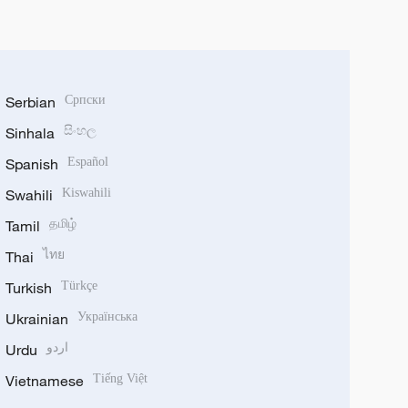
Serbian
Српски
Sinhala
සිංහල
Spanish
Español
Swahili
Kiswahili
Tamil
தமிழ்
Thai
ไทย
Turkish
Türkçe
Ukrainian
Українська
Urdu
اردو
Vietnamese
Tiếng Việt