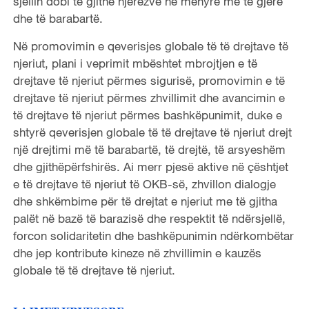
sjellin dobi të gjithë njerëzve në mënyrë më të gjerë
dhe të barabartë.
Në promovimin e qeverisjes globale të të drejtave të
njeriut, plani i veprimit mbështet mbrojtjen e të
drejtave të njeriut përmes sigurisë, promovimin e të
drejtave të njeriut përmes zhvillimit dhe avancimin e
të drejtave të njeriut përmes bashkëpunimit, duke e
shtyrë qeverisjen globale të të drejtave të njeriut drejt
një drejtimi më të barabartë, të drejtë, të arsyeshëm
dhe gjithëpërfshirës. Ai merr pjesë aktive në çështjet
e të drejtave të njeriut të OKB-së, zhvillon dialogje
dhe shkëmbime për të drejtat e njeriut me të gjitha
palët në bazë të barazisë dhe respektit të ndërsjellë,
forcon solidaritetin dhe bashkëpunimin ndërkombëtar
dhe jep kontribute kineze në zhvillimin e kauzës
globale të të drejtave të njeriut.