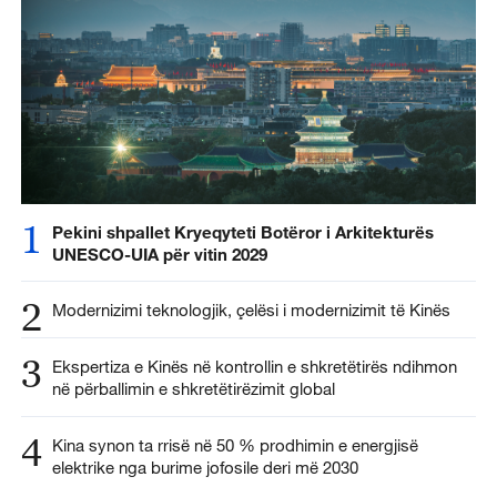
1
Pekini shpallet Kryeqyteti Botëror i Arkitekturës
UNESCO-UIA për vitin 2029
2
Modernizimi teknologjik, çelësi i modernizimit të Kinës
3
Ekspertiza e Kinës në kontrollin e shkretëtirës ndihmon
në përballimin e shkretëtirëzimit global
4
Kina synon ta rrisë në 50 % prodhimin e energjisë
elektrike nga burime jofosile deri më 2030