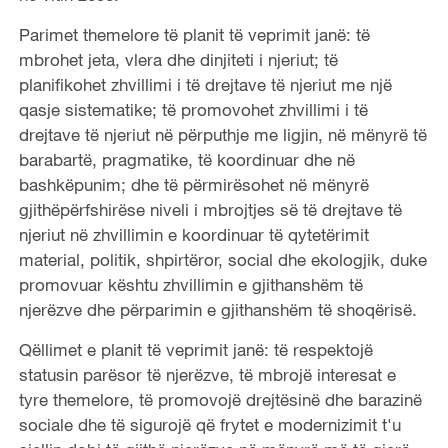
Parimet themelore të planit të veprimit janë: të
mbrohet jeta, vlera dhe dinjiteti i njeriut; të
planifikohet zhvillimi i të drejtave të njeriut me një
qasje sistematike; të promovohet zhvillimi i të
drejtave të njeriut në përputhje me ligjin, në mënyrë të
barabartë, pragmatike, të koordinuar dhe në
bashkëpunim; dhe të përmirësohet në mënyrë
gjithëpërfshirëse niveli i mbrojtjes së të drejtave të
njeriut në zhvillimin e koordinuar të qytetërimit
material, politik, shpirtëror, social dhe ekologjik, duke
promovuar kështu zhvillimin e gjithanshëm të
njerëzve dhe përparimin e gjithanshëm të shoqërisë.
Qëllimet e planit të veprimit janë: të respektojë
statusin parësor të njerëzve, të mbrojë interesat e
tyre themelore, të promovojë drejtësinë dhe barazinë
sociale dhe të sigurojë që frytet e modernizimit t'u