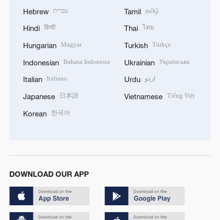
עברית
தமிழ்
Hebrew
Tamil
हिन्दी
ไทย
Hindi
Thai
Magyar
Türkçe
Hungarian
Turkish
Bahasa Indonesia
Українська
Indonesian
Ukrainian
Italiano
اردو
Italian
Urdu
日本語
Tiếng Việt
Japanese
Vietnamese
한국어
Korean
DOWNLOAD OUR APP