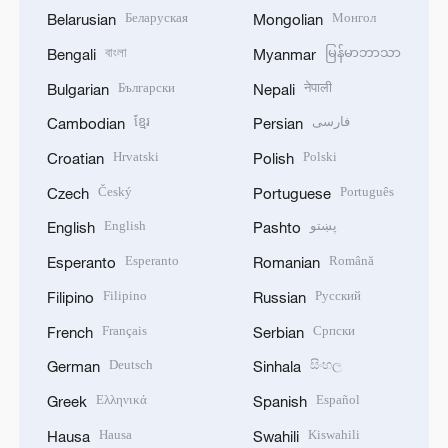
Беларуская
Монгол
Belarusian
Mongolian
বাংলা
မြန်မာဘာသာ
Bengali
Myanmar
Български
नेपाली
Bulgarian
Nepali
ខ្មែរ
فارسی
Cambodian
Persian
Hrvatski
Polski
Croatian
Polish
Český
Português
Czech
Portuguese
English
پښتو
English
Pashto
Esperanto
Română
Esperanto
Romanian
Filipino
Русский
Filipino
Russian
Français
Српски
French
Serbian
Deutsch
සිංහල
German
Sinhala
Ελληνικά
Español
Greek
Spanish
Hausa
Kiswahili
Hausa
Swahili