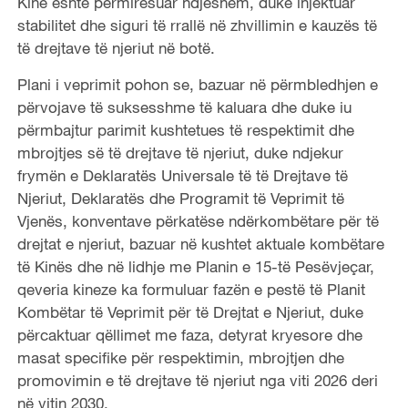
Kinë është përmirësuar ndjeshëm, duke injektuar
stabilitet dhe siguri të rrallë në zhvillimin e kauzës të
të drejtave të njeriut në botë.
Plani i veprimit pohon se, bazuar në përmbledhjen e
përvojave të suksesshme të kaluara dhe duke iu
përmbajtur parimit kushtetues të respektimit dhe
mbrojtjes së të drejtave të njeriut, duke ndjekur
frymën e Deklaratës Universale të të Drejtave të
Njeriut, Deklaratës dhe Programit të Veprimit të
Vjenës, konventave përkatëse ndërkombëtare për të
drejtat e njeriut, bazuar në kushtet aktuale kombëtare
të Kinës dhe në lidhje me Planin e 15-të Pesëvjeçar,
qeveria kineze ka formuluar fazën e pestë të Planit
Kombëtar të Veprimit për të Drejtat e Njeriut, duke
përcaktuar qëllimet me faza, detyrat kryesore dhe
masat specifike për respektimin, mbrojtjen dhe
promovimin e të drejtave të njeriut nga viti 2026 deri
në vitin 2030.