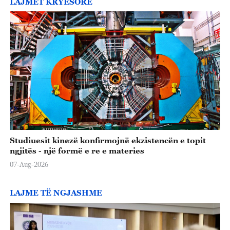
LAJMET KRYESORE
Studiuesit kinezë konfirmojnë ekzistencën e topit
ngjitës - një formë e re e materies
07-Aug-2026
LAJME TË NGJASHME