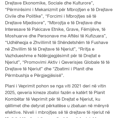
Drejtave Ekonomike, Sociale dhe Kulturore”,
“Përmirësimi i Mekanizmit për Mbrojtjen e të Drejtave
Civile dhe Politike”, “Forcimi i Mbrojtjes së të
Drejtave Mjedisore”, “Mbrojtja e të Drejtave dhe
Interesave të Pakicave Etnike, Grave, Fëmijëve, të
Moshuarve dhe Personave me Aftësi të Kufizuara”,
“Udhëheqja e Zhvillimit të Shëndetshëm të Fushave
në Zhvillim të të Drejtave të Njeriut”, “Rritja e
Vazhdueshme e Ndërgjegjësimit për të Drejtat e
Njeriut”, “Promovimi Aktiv i Qeverisjes Globale të të
Drejtave të Njeriut” dhe “Zbatimi i Planit dhe
Përmbushja e Përgjegjësisë”.
Plani i Veprimit pohon se nga viti 2021 deri në vitin
2025, qeveria kineze zbatoi fazën e katërt të Planit
Kombëtar të Veprimit për të Drejtat e Njeriut, ku
qëllimet dhe detyrat përkatëse u zbatuan në mënyrë
efektive. Niveli i mbrojtjes së të drejtave të njeriut në