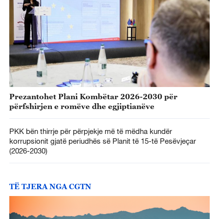
Prezantohet Plani Kombëtar 2026-2030 për
përfshirjen e romëve dhe egjiptianëve
PKK bën thirrje për përpjekje më të mëdha kundër
korrupsionit gjatë periudhës së Planit të 15-të Pesëvjeçar
(2026-2030)
TË TJERA NGA CGTN