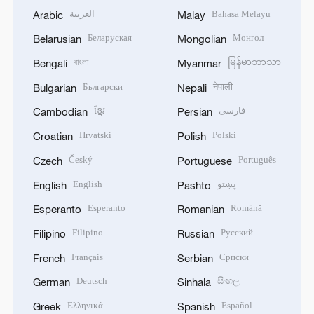
العربية
Bahasa Melayu
Arabic
Malay
Беларуская
Монгол
Belarusian
Mongolian
বাংলা
မြန်မာဘာသာ
Bengali
Myanmar
Български
नेपाली
Bulgarian
Nepali
ខ្មែរ
فارسی
Cambodian
Persian
Hrvatski
Polski
Croatian
Polish
Český
Português
Czech
Portuguese
English
پښتو
English
Pashto
Esperanto
Română
Esperanto
Romanian
Filipino
Русский
Filipino
Russian
Français
Српски
French
Serbian
Deutsch
සිංහල
German
Sinhala
Ελληνικά
Español
Greek
Spanish