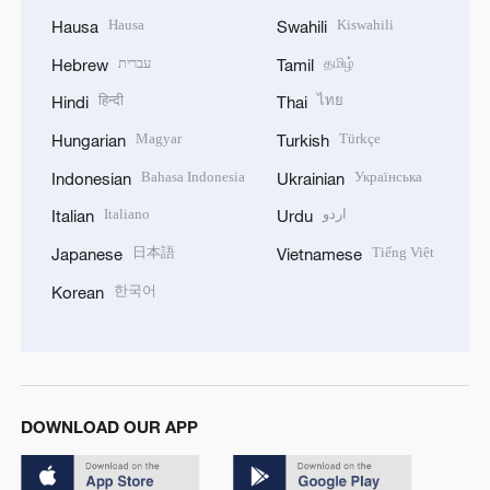
Hausa
Kiswahili
Hausa
Swahili
עברית
தமிழ்
Hebrew
Tamil
हिन्दी
ไทย
Hindi
Thai
Magyar
Türkçe
Hungarian
Turkish
Bahasa Indonesia
Українська
Indonesian
Ukrainian
Italiano
اردو
Italian
Urdu
日本語
Tiếng Việt
Japanese
Vietnamese
한국어
Korean
DOWNLOAD OUR APP