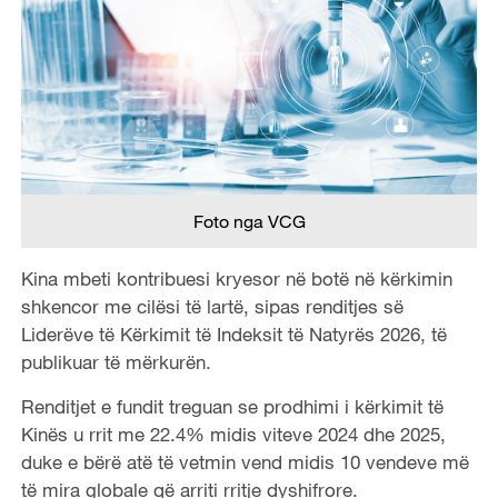
Foto nga VCG
Kina mbeti kontribuesi kryesor në botë në kërkimin
shkencor me cilësi të lartë, sipas renditjes së
Liderëve të Kërkimit të Indeksit të Natyrës 2026, të
publikuar të mërkurën.
Renditjet e fundit treguan se prodhimi i kërkimit të
Kinës u rrit me 22.4% midis viteve 2024 dhe 2025,
duke e bërë atë të vetmin vend midis 10 vendeve më
të mira globale që arriti rritje dyshifrore.