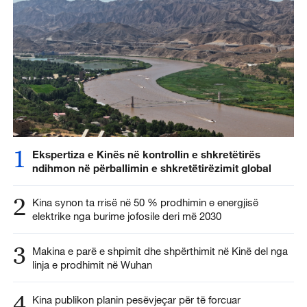
1
Ekspertiza e Kinës në kontrollin e shkretëtirës
ndihmon në përballimin e shkretëtirëzimit global
2
Kina synon ta rrisë në 50 % prodhimin e energjisë
elektrike nga burime jofosile deri më 2030
3
Makina e parë e shpimit dhe shpërthimit në Kinë del nga
linja e prodhimit në Wuhan
4
Kina publikon planin pesëvjeçar për të forcuar