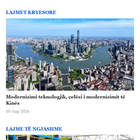
LAJMET KRYESORE
Modernizimi teknologjik, çelësi i modernizimit të
Kinës
05-Aug-2026
LAJME TË NGJASHME