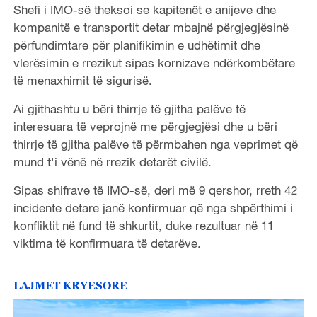
Shefi i IMO-së theksoi se kapitenët e anijeve dhe
kompanitë e transportit detar mbajnë përgjegjësinë
përfundimtare për planifikimin e udhëtimit dhe
vlerësimin e rrezikut sipas kornizave ndërkombëtare
të menaxhimit të sigurisë.
Ai gjithashtu u bëri thirrje të gjitha palëve të
interesuara të veprojnë me përgjegjësi dhe u bëri
thirrje të gjitha palëve të përmbahen nga veprimet që
mund t'i vënë në rrezik detarët civilë.
Sipas shifrave të IMO-së, deri më 9 qershor, rreth 42
incidente detare janë konfirmuar që nga shpërthimi i
konfliktit në fund të shkurtit, duke rezultuar në 11
viktima të konfirmuara të detarëve.
LAJMET KRYESORE