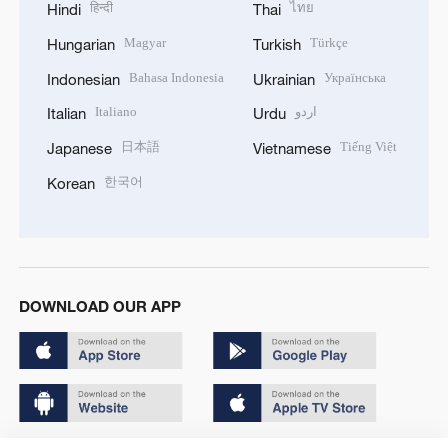
हिन्दी
ไทย
Hindi
Thai
Magyar
Türkçe
Hungarian
Turkish
Bahasa Indonesia
Українська
Indonesian
Ukrainian
Italiano
اردو
Italian
Urdu
日本語
Tiếng Việt
Japanese
Vietnamese
한국어
Korean
DOWNLOAD OUR APP