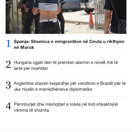
1
Spanja: Shumica e emigrantëve në Ceuta u rikthyen
në Marok
2
Hungaria zgjati deri të premten alarmin e nivelit më të
lartë për nxehtësi
3
Argjentina shpreh keqardhje për vendimin e Brazilit për të
ulur nivelin e marrëdhënieve diplomatike
4
Përmbytjet dhe rrëshqitjet e tokës në Indi shkaktojnë
viktima të shumta