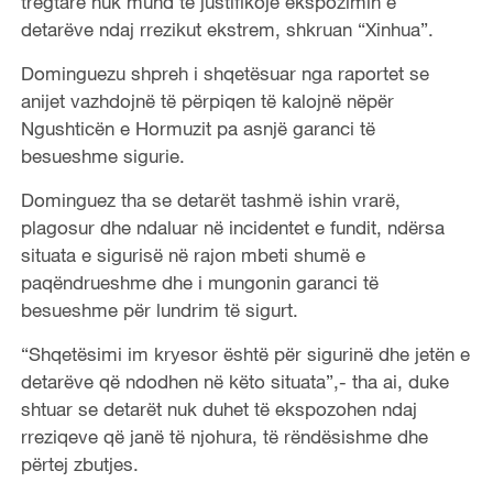
tregtare nuk mund të justifikojë ekspozimin e
detarëve ndaj rrezikut ekstrem, shkruan “Xinhua”.
Dominguezu shpreh i shqetësuar nga raportet se
anijet vazhdojnë të përpiqen të kalojnë nëpër
Ngushticën e Hormuzit pa asnjë garanci të
besueshme sigurie.
Dominguez tha se detarët tashmë ishin vrarë,
plagosur dhe ndaluar në incidentet e fundit, ndërsa
situata e sigurisë në rajon mbeti shumë e
paqëndrueshme dhe i mungonin garanci të
besueshme për lundrim të sigurt.
“Shqetësimi im kryesor është për sigurinë dhe jetën e
detarëve që ndodhen në këto situata”,- tha ai, duke
shtuar se detarët nuk duhet të ekspozohen ndaj
rreziqeve që janë të njohura, të rëndësishme dhe
përtej zbutjes.