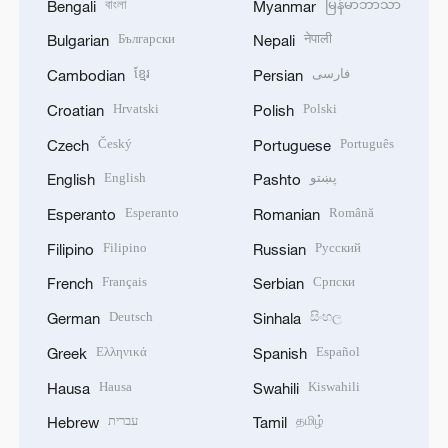
বাংলা
မြန်မာဘာသာ
Bengali
Myanmar
Български
नेपाली
Bulgarian
Nepali
ខ្មែរ
فارسی
Cambodian
Persian
Hrvatski
Polski
Croatian
Polish
Český
Português
Czech
Portuguese
English
پښتو
English
Pashto
Esperanto
Română
Esperanto
Romanian
Filipino
Русский
Filipino
Russian
Français
Српски
French
Serbian
Deutsch
සිංහල
German
Sinhala
Ελληνικά
Español
Greek
Spanish
Hausa
Kiswahili
Hausa
Swahili
עברית
தமிழ்
Hebrew
Tamil