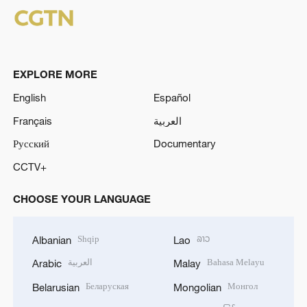
EXPLORE MORE
English
Español
Français
العربية
Русский
Documentary
CCTV+
CHOOSE YOUR LANGUAGE
Shqip
ລາວ
Albanian
Lao
العربية
Bahasa Melayu
Arabic
Malay
Беларуская
Монгол
Belarusian
Mongolian