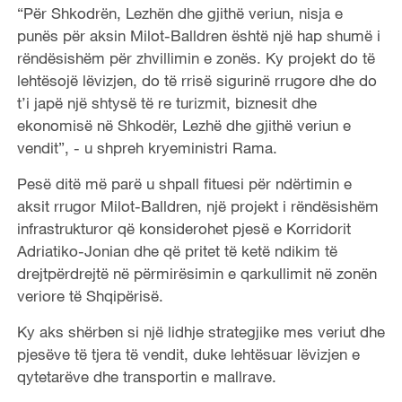
“Për Shkodrën, Lezhën dhe gjithë veriun, nisja e
punës për aksin Milot-Balldren është një hap shumë i
rëndësishëm për zhvillimin e zonës. Ky projekt do të
lehtësojë lëvizjen, do të rrisë sigurinë rrugore dhe do
t’i japë një shtysë të re turizmit, biznesit dhe
ekonomisë në Shkodër, Lezhë dhe gjithë veriun e
vendit”, - u shpreh kryeministri Rama.
Pesë ditë më parë u shpall fituesi për ndërtimin e
aksit rrugor Milot-Balldren, një projekt i rëndësishëm
infrastrukturor që konsiderohet pjesë e Korridorit
Adriatiko-Jonian dhe që pritet të ketë ndikim të
drejtpërdrejtë në përmirësimin e qarkullimit në zonën
veriore të Shqipërisë.
Ky aks shërben si një lidhje strategjike mes veriut dhe
pjesëve të tjera të vendit, duke lehtësuar lëvizjen e
qytetarëve dhe transportin e mallrave.