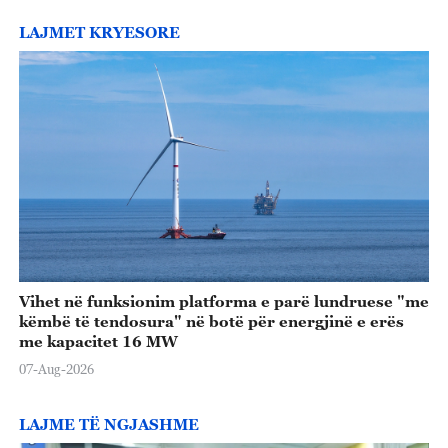
LAJMET KRYESORE
Vihet në funksionim platforma e parë lundruese "me
këmbë të tendosura" në botë për energjinë e erës
me kapacitet 16 MW
07-Aug-2026
LAJME TË NGJASHME