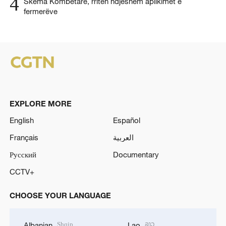
4
Skema Kombëtare, rriten ndjeshëm aplikimet e
fermerëve
EXPLORE MORE
English
Español
Français
العربية
Русский
Documentary
CCTV+
CHOOSE YOUR LANGUAGE
Shqip
ລາວ
Albanian
Lao