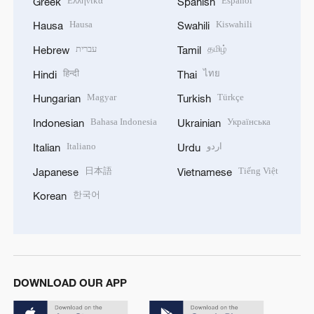
Ελληνικά
Español
Greek
Spanish
Hausa
Kiswahili
Hausa
Swahili
עברית
தமிழ்
Hebrew
Tamil
हिन्दी
ไทย
Hindi
Thai
Magyar
Türkçe
Hungarian
Turkish
Bahasa Indonesia
Українська
Indonesian
Ukrainian
Italiano
اردو
Italian
Urdu
日本語
Tiếng Việt
Japanese
Vietnamese
한국어
Korean
DOWNLOAD OUR APP