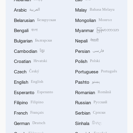
العربية
Bahasa Melayu
Arabic
Malay
Беларуская
Монгол
Belarusian
Mongolian
বাংলা
မြန်မာဘာသာ
Bengali
Myanmar
Български
नेपाली
Bulgarian
Nepali
ខ្មែរ
فارسی
Cambodian
Persian
Hrvatski
Polski
Croatian
Polish
Český
Português
Czech
Portuguese
English
پښتو
English
Pashto
Esperanto
Română
Esperanto
Romanian
Filipino
Русский
Filipino
Russian
Français
Српски
French
Serbian
Deutsch
සිංහල
German
Sinhala