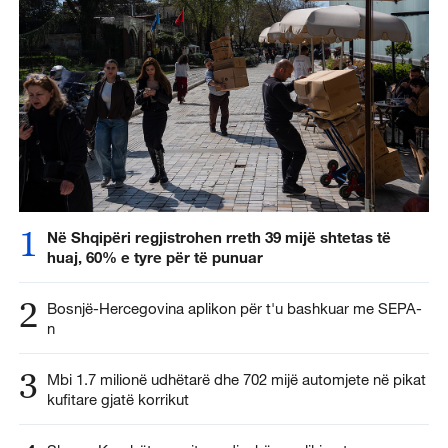
1
Në Shqipëri regjistrohen rreth 39 mijë shtetas të
huaj, 60% e tyre për të punuar
2
Bosnjë-Hercegovina aplikon për t'u bashkuar me SEPA-
n
3
Mbi 1.7 milionë udhëtarë dhe 702 mijë automjete në pikat
kufitare gjatë korrikut