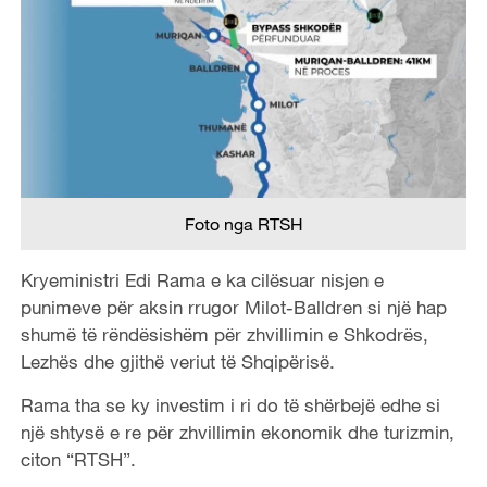
Foto nga RTSH
Kryeministri Edi Rama e ka cilësuar nisjen e
punimeve për aksin rrugor Milot-Balldren si një hap
shumë të rëndësishëm për zhvillimin e Shkodrës,
Lezhës dhe gjithë veriut të Shqipërisë.
Rama tha se ky investim i ri do të shërbejë edhe si
një shtysë e re për zhvillimin ekonomik dhe turizmin,
citon “RTSH”.