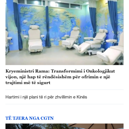
Kryeministri Rama: Transformimi i Onkologjikut
vijon, një hap të rëndësishëm për ofrimin e një
trajtimi më të sigurt
Hartimi i një plani të ri për zhvillimin e Kinës
TË TJERA NGA CGTN