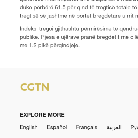
duke përbërë 61.5 për qind të tregtisë totale të
tregtisë së jashtme në portet bregdetare u rrit 
Indeksi tregoi gjithashtu përmirësime të qëndr
publike. Pjesa e ujërave pranë bregdetit me cilësi
me 1.2 pikë përqindjeje.
EXPLORE MORE
English
Español
Français
العربية
Ру