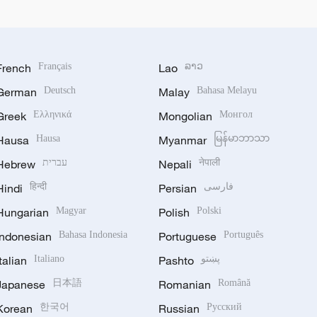
French
Français
Lao
ລາວ
German
Deutsch
Malay
Bahasa Melayu
Greek
Ελληνικά
Mongolian
Монгол
Hausa
Hausa
Myanmar
မြန်မာဘာသာ
Hebrew
עברית
Nepali
नेपाली
Hindi
हिन्दी
Persian
فارسی
Hungarian
Magyar
Polish
Polski
Indonesian
Bahasa Indonesia
Portuguese
Português
Italian
Italiano
Pashto
پښتو
Japanese
日本語
Romanian
Română
Korean
한국어
Russian
Русский