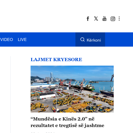
VIDEO
LIVE
Kërkoni
LAJMET KRYESORE
“Mundësia e Kinës 2.0” në
rezultatet e tregtisë së jashtme