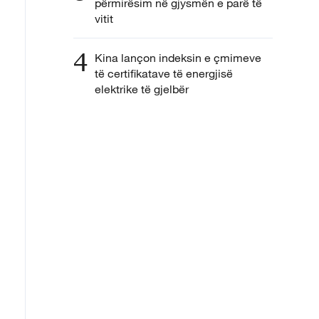
përmirësim në gjysmën e parë të
vitit
4
Kina lançon indeksin e çmimeve
të certifikatave të energjisë
elektrike të gjelbër