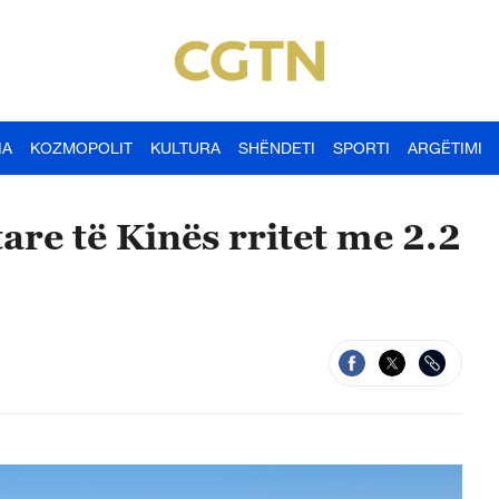
IA
KOZMOPOLIT
KULTURA
SHËNDETI
SPORTI
ARGËTIMI
are të Kinës rritet me 2.2