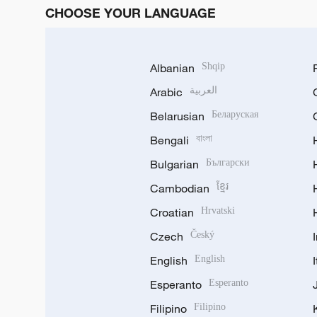
CHOOSE YOUR LANGUAGE
Albanian
Shqip
Arabic
العربية
Belarusian
Беларуская
Bengali
বাংলা
Bulgarian
Български
Cambodian
ខ្មែរ
Croatian
Hrvatski
Czech
Český
English
English
Esperanto
Esperanto
Filipino
Filipino