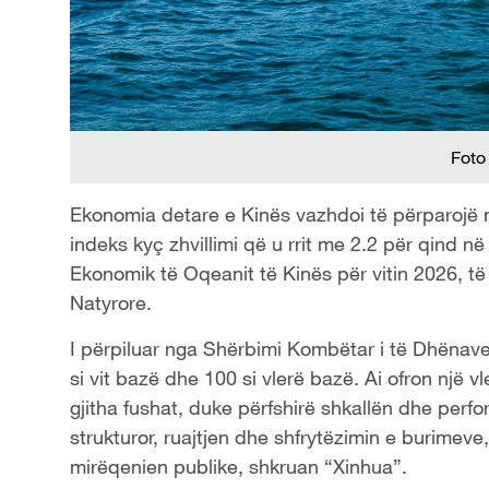
Foto
Ekonomia detare e Kinës vazhdoi të përparojë në 
indeks kyç zhvillimi që u rrit me 2.2 për qind në
Ekonomik të Oqeanit të Kinës për vitin 2026, të
Natyrore.
I përpiluar nga Shërbimi Kombëtar i të Dhënave 
si vit bazë dhe 100 si vlerë bazë. Ai ofron një 
gjitha fushat, duke përfshirë shkallën dhe perf
strukturor, ruajtjen dhe shfrytëzimin e burimeve
mirëqenien publike, shkruan “Xinhua”.