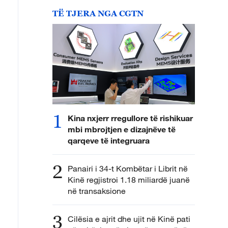
TË TJERA NGA CGTN
1
Kina nxjerr rregullore të rishikuar
mbi mbrojtjen e dizajnëve të
qarqeve të integruara
2
Panairi i 34-t Kombëtar i Librit në
Kinë regjistroi 1.18 miliardë juanë
në transaksione
3
Cilësia e ajrit dhe ujit në Kinë pati