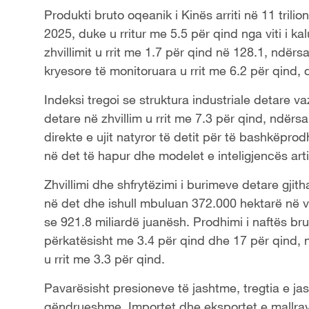
Produkti bruto oqeanik i Kinës arriti në 11 trilion
2025, duke u rritur me 5.5 për qind nga viti i k
zhvillimit u rrit me 1.7 për qind në 128.1, ndër
kryesore të monitoruara u rrit me 6.2 për qind, d
Indeksi tregoi se struktura industriale detare v
detare në zhvillim u rrit me 7.3 për qind, ndërsa 
direkte e ujit natyror të detit për të bashkëpro
në det të hapur dhe modelet e inteligjencës arti
Zhvillimi dhe shfrytëzimi i burimeve detare gjit
në det dhe ishull mbuluan 372.000 hektarë në v
se 921.8 miliardë juanësh. Prodhimi i naftës bru
përkatësisht me 3.4 për qind dhe 17 për qind, n
u rrit me 3.3 për qind.
Pavarësisht presioneve të jashtme, tregtia e jash
qëndrueshme. Importet dhe eksportet e mallrave