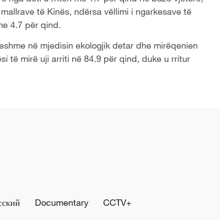
 mallrave të Kinës, ndërsa vëllimi i ngarkesave të
me 4.7 për qind.
ueshme në mjedisin ekologjik detar dhe mirëqenien
 të mirë uji arriti në 84.9 për qind, duke u rritur
сский
Documentary
CCTV+