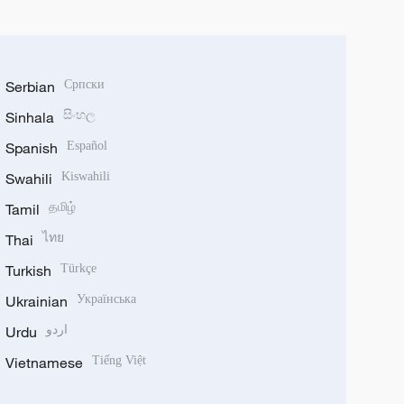
Serbian
Српски
Sinhala
සිංහල
Spanish
Español
Swahili
Kiswahili
Tamil
தமிழ்
Thai
ไทย
Turkish
Türkçe
Ukrainian
Українська
Urdu
اردو
Vietnamese
Tiếng Việt