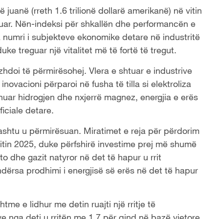
ë juanë (rreth 1.6 trilionë dollarë amerikanë) në vitin
aluar. Nën-indeksi për shkallën dhe performancën e
sa numri i subjekteve ekonomike detare në industritë
uke treguar një vitalitet më të fortë të tregut.
azhdoi të përmirësohej. Vlera e shtuar e industrive
inovacioni përparoi në fusha të tilla si elektroliza
dhuar hidrogjen dhe nxjerrë magnez, energjia e erës
ficiale detare.
hashtu u përmirësuan. Miratimet e reja për përdorim
itin 2025, duke përfshirë investime prej më shumë
to dhe gazit natyror në det të hapur u rrit
dërsa prodhimi i energjisë së erës në det të hapur
tme e lidhur me detin ruajti një rritje të
 nga deti u rritën me 1.7 për qind në bazë vjetore,