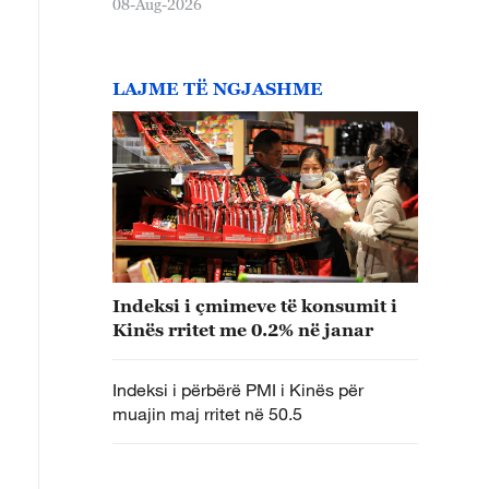
08-Aug-2026
LAJME TË NGJASHME
Indeksi i çmimeve të konsumit i
Kinës rritet me 0.2% në janar
Indeksi i përbërë PMI i Kinës për
muajin maj rritet në 50.5