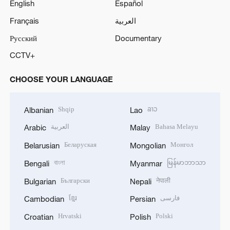
English
Español
Français
العربية
Русский
Documentary
CCTV+
CHOOSE YOUR LANGUAGE
Shqip
ລາວ
Albanian
Lao
العربية
Bahasa Melayu
Arabic
Malay
Беларуская
Монгол
Belarusian
Mongolian
বাংলা
မြန်မာဘာသာ
Bengali
Myanmar
Български
नेपाली
Bulgarian
Nepali
ខ្មែរ
فارسی
Cambodian
Persian
Hrvatski
Polski
Croatian
Polish