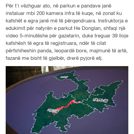
Për t'i vëzhguar ato, në parkun e pandave janë
instaluar mbi 200 kamera infra të kuqe, në zonat ku
kafshët e egra janë më të përqendruara. Instruktorja e
edukimit për natyrën e parkut He Donglan, shfaqi një
video 5-minutëshe për gazetarin, duke treguar 39 lloje
kafshësh të egra të regjistruara, ndër të cilat
përfshiheshin panda, leopardë bore, majmunë të artë,
fazanë me bisht të gjelbër, drerë pyjorë etj.