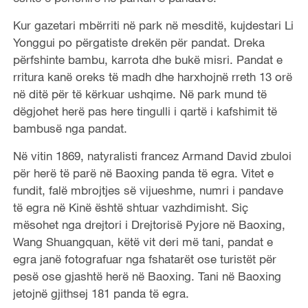
Kur gazetari mbërriti në park në mesditë, kujdestari Li
Yonggui po përgatiste drekën për pandat. Dreka
përfshinte bambu, karrota dhe bukë misri. Pandat e
rritura kanë oreks të madh dhe harxhojnë rreth 13 orë
në ditë për të kërkuar ushqime. Në park mund të
dëgjohet herë pas here tingulli i qartë i kafshimit të
bambusë nga pandat.
Në vitin 1869, natyralisti francez Armand David zbuloi
për herë të parë në Baoxing panda të egra. Vitet e
fundit, falë mbrojtjes së vijueshme, numri i pandave
të egra në Kinë është shtuar vazhdimisht. Siç
mësohet nga drejtori i Drejtorisë Pyjore në Baoxing,
Wang Shuangquan, këtë vit deri më tani, pandat e
egra janë fotografuar nga fshatarët ose turistët për
pesë ose gjashtë herë në Baoxing. Tani në Baoxing
jetojnë gjithsej 181 panda të egra.