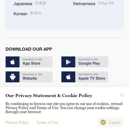
日本語
Tiếng Việt
Japanese
Vietnamese
한국어
Korean
DOWNLOAD OUR APP
Copyright © 2024 CGTN.
Our Privacy Statement & Cookie Policy
京ICP备20000184号
By continuing to browse our site you agree to our use of cookies, revised
Privacy Policy and Terms of Use. You can change your cookie settings
京公网安备 11010502050052号
through your browser.
Disinformation report hotline: 010-85061466
Privacy Policy
Terms of Use
I agree