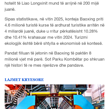
hotelit të Liao Longxinit mund të arrijnë në 200 mijë
juanë.
Sipas statistikave, në vitin 2025, konteja Baoxing priti
4.6 milionë turistë kurse të ardhurat turistike arritën në
4 miliardë juanë, duke u rritur përkatësisht 10.28%
dhe 10.41% krahasuar me vitin 2024. Turizmi
ekologjik është bërë shtylla e ekonomisë së kontesë.
Pandat filluan të jetonin në Baoxing të paktën 8
milionë vjet më parë. Sot Parku Kombëtar po shkruan
një histori të re mes njerëzve dhe pandave.
LAJMET KRYESORE