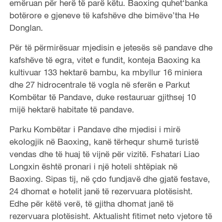
emëruan për herë të parë këtu. Baoxing quhet‘banka
botërore e gjeneve të kafshëve dhe bimëve’tha He
Donglan.
Për të përmirësuar mjedisin e jetesës së pandave dhe
kafshëve të egra, vitet e fundit, konteja Baoxing ka
kultivuar 133 hektarë bambu, ka mbyllur 16 miniera
dhe 27 hidrocentrale të vogla në sferën e Parkut
Kombëtar të Pandave, duke restauruar gjithsej 10
mijë hektarë habitate të pandave.
Parku Kombëtar i Pandave dhe mjedisi i mirë
ekologjik në Baoxing, kanë tërhequr shumë turistë
vendas dhe të huaj të vijnë për vizitë. Fshatari Liao
Longxin është pronari i një hoteli shtëpiak në
Baoxing. Sipas tij, në çdo fundjavë dhe gjatë festave,
24 dhomat e hotelit janë të rezervuara plotësisht.
Edhe për këtë verë, të gjitha dhomat janë të
rezervuara plotësisht. Aktualisht fitimet neto vjetore të