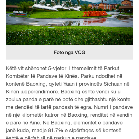
Foto nga VCG
Këtë vit shënohet 5-vjetori i themelimit të Parkut
Kombëtar të Pandave të Kinës. Parku ndodhet në
kontenë Baoxing, qyteti Yaan i provincës Sichuan në
Kinën jugperëndimore. Baoxing është vendi ku u
zbulua panda e parë në botë dhe gjithashtu një konte
me dendësi të lartë pandash të egra. Numri i pandave
në një kilometër katror në Baoxing, renditet në vendin
e parë në Kinë. Në Baoxing, elementet e pandave
janë kudo, madje 81.7% e sipërfaqes së kontesë
është e përfshirë në parkun e pandave.