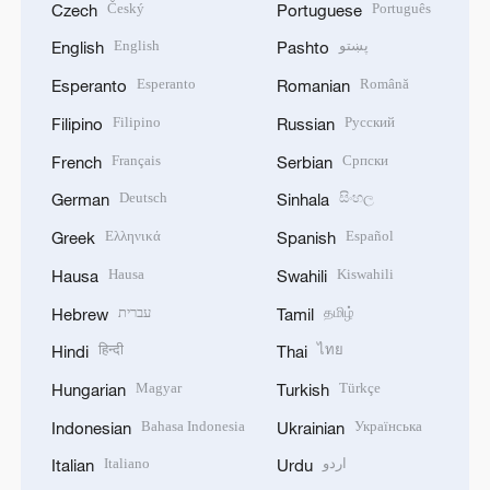
Český
Português
Czech
Portuguese
English
پښتو
English
Pashto
Esperanto
Română
Esperanto
Romanian
Filipino
Русский
Filipino
Russian
Français
Српски
French
Serbian
Deutsch
සිංහල
German
Sinhala
Ελληνικά
Español
Greek
Spanish
Hausa
Kiswahili
Hausa
Swahili
עברית
தமிழ்
Hebrew
Tamil
हिन्दी
ไทย
Hindi
Thai
Magyar
Türkçe
Hungarian
Turkish
Bahasa Indonesia
Українська
Indonesian
Ukrainian
Italiano
اردو
Italian
Urdu