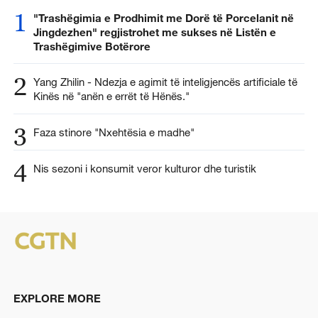
1
"Trashëgimia e Prodhimit me Dorë të Porcelanit në
Jingdezhen" regjistrohet me sukses në Listën e
Trashëgimive Botërore
2
Yang Zhilin - Ndezja e agimit të inteligjencës artificiale të
Kinës në "anën e errët të Hënës."
3
Faza stinore "Nxehtësia e madhe"
4
Nis sezoni i konsumit veror kulturor dhe turistik
EXPLORE MORE