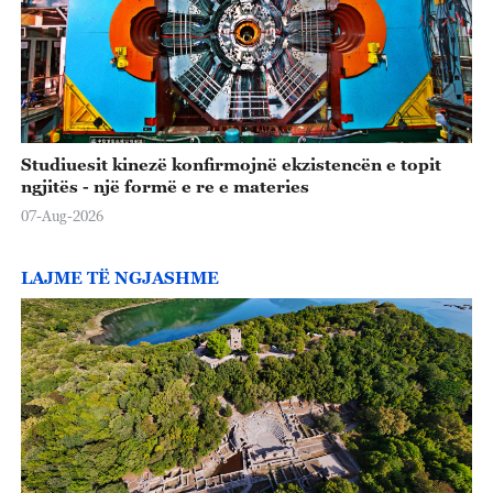
Studiuesit kinezë konfirmojnë ekzistencën e topit
ngjitës - një formë e re e materies
07-Aug-2026
LAJME TË NGJASHME