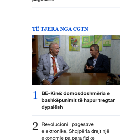
TË TJERA NGA CGTN
1
BE-Kinë: domosdoshmëria e
bashkëpunimit të hapur tregtar
dypalësh
2
Revolucioni i pagesave
elektronike, Shqipëria drejt një
ekonomie pa para fizike