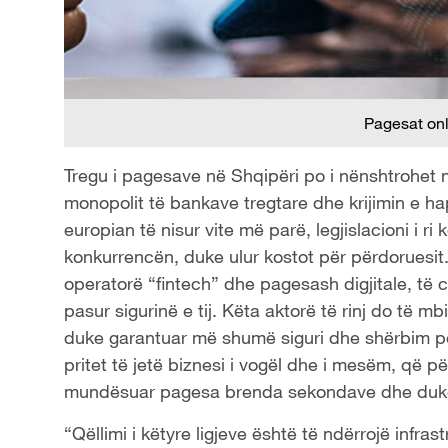
Pagesat on
Tregu i pagesave në Shqipëri po i nënshtrohet nj
monopolit të bankave tregtare dhe krijimin e hap
europian të nisur vite më parë, legjislacioni i r
konkurrencën, duke ulur kostot për përdoruesit.
operatorë “fintech” dhe pagesash digjitale, të c
pasur sigurinë e tij. Këta aktorë të rinj do të 
duke garantuar më shumë siguri dhe shërbim për k
pritet të jetë biznesi i vogël dhe i mesëm, që
mundësuar pagesa brenda sekondave dhe duke l
“Qëllimi i këtyre ligjeve është të ndërrojë infra