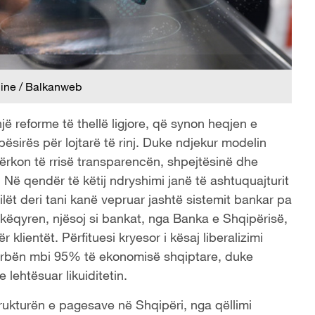
line / Balkanweb
ë reforme të thellë ligjore, që synon heqjen e
ësirës për lojtarë të rinj. Duke ndjekur modelin
i kërkon të rrisë transparencën, shpejtësinë dhe
 Në qendër të këtij ndryshimi janë të ashtuquajturit
ilët deri tani kanë vepruar jashtë sistemit bankar pa
mbikëqyren, njësoj si bankat, nga Banka e Shqipërisë,
lientët. Përfituesi kryesor i kësaj liberalizimi
 përbën mbi 95% të ekonomisë shqiptare, duke
ehtësuar likuiditetin.
strukturën e pagesave në Shqipëri, nga qëllimi