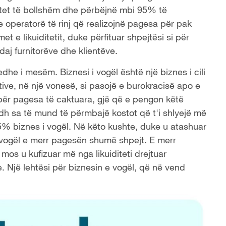
iditet të bollshëm dhe përbëjnë mbi 95% të
 operatorë të rinj që realizojnë pagesa për pak
t e likuiditetit, duke përfituar shpejtësi si për
aj furnitorëve dhe klientëve.
dhe i mesëm. Biznesi i vogël është një biznes i cili
tive, në një vonesë, si pasojë e burokracisë apo e
 për pagesa të caktuara, gjë që e pengon këtë
madh sa të mund të përmbajë kostot që t'i shlyejë më
% biznes i vogël. Në këto kushte, duke u atashuar
i vogël e merr pagesën shumë shpejt. E merr
os u kufizuar më nga likuiditeti drejtuar
. Një lehtësi për biznesin e vogël, që në vend