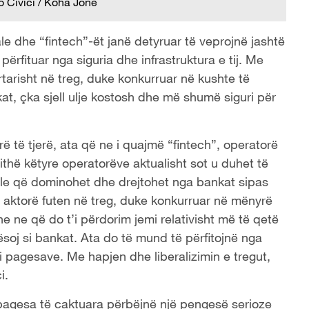
o Civici / Koha Jone
ale dhe “fintech”-ët janë detyruar të veprojnë jashtë
ërfituar nga siguria dhe infrastruktura e tij. Me
zyrtarisht në treg, duke konkurruar në kushte të
t, çka sjell ulje kostosh dhe më shumë siguri për
rë të tjerë, ata që ne i quajmë “fintech”, operatorë
jithë këtyre operatorëve aktualisht sot u duhet të
ale që dominohet dhe drejtohet nga bankat sipas
këta aktorë futen në treg, duke konkurruar në mënyrë
e ne që do t’i përdorim jemi relativisht më të qetë
ësoj si bankat. Ata do të mund të përfitojnë nga
i pagesave. Me hapjen dhe liberalizimin e tregut,
i.
 pagesa të caktuara përbëjnë një pengesë serioze