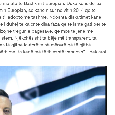
onë me atë të Bashkimit Europian. Duke konsideruar
imin Europian, se kanë nisur në vitin 2014 që të
ë t'i adoptojmë tashmë. Ndoshta diskutimet kanë
i duhej të kalonte disa faza që të ishte gati për të
ralizojnë tregun e pagesave, që mos të jenë më
istem. Njëkohësisht ta bëjë më transparent, ta
s të gjithë faktorëve në mënyrë që të gjithë
shërbime, ta kenë më të thjeshtë veprimin”,- deklaroi