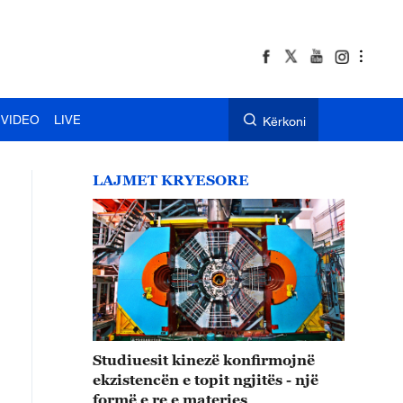
VIDEO
LIVE
Kërkoni
LAJMET KRYESORE
Studiuesit kinezë konfirmojnë
ekzistencën e topit ngjitës - një
formë e re e materies