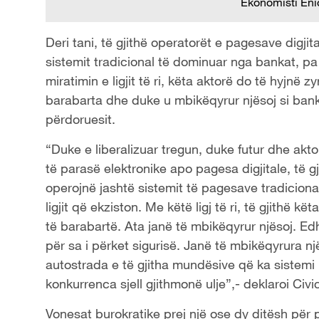
Ekonomisti Eni
Deri tani, të gjithë operatorët e pagesave digjit
sistemit tradicional të dominuar nga bankat, pa p
miratimin e ligjit të ri, këta aktorë do të hyjnë 
barabarta dhe duke u mbikëqyrur njësoj si banka
përdoruesit.
“Duke e liberalizuar tregun, duke futur dhe akto
të parasë elektronike apo pagesa digjitale, të g
operojnë jashtë sistemit të pagesave tradicion
ligjit që ekziston. Me këtë ligj të ri, të gjithë 
të barabartë. Ata janë të mbikëqyrur njësoj. Edh
për sa i përket sigurisë. Janë të mbikëqyrura nj
autostrada e të gjitha mundësive që ka sistemi 
konkurrenca sjell gjithmonë ulje”,- deklaroi Civic
Vonesat burokratike prej një ose dy ditësh për