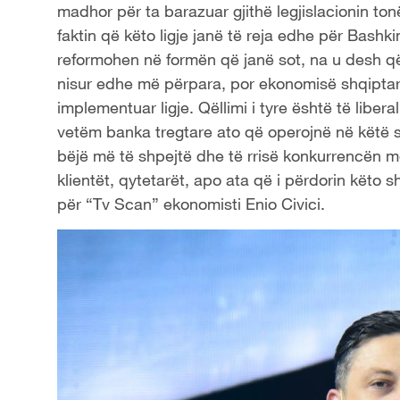
madhor për ta barazuar gjithë legjislacionin t
faktin që këto ligje janë të reja edhe për Bashk
reformohen në formën që janë sot, na u desh q
nisur edhe më përpara, por ekonomisë shqiptare 
implementuar ligje. Qëllimi i tyre është të libe
vetëm banka tregtare ato që operojnë në këtë s
bëjë më të shpejtë dhe të rrisë konkurrencën me
klientët, qytetarët, apo ata që i përdorin këto 
për “Tv Scan” ekonomisti Enio Civici.