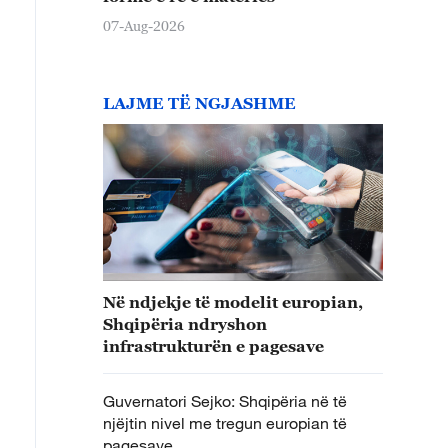
07-Aug-2026
LAJME TË NGJASHME
Në ndjekje të modelit europian,
Shqipëria ndryshon
infrastrukturën e pagesave
Guvernatori Sejko: Shqipëria në të
njëjtin nivel me tregun europian të
pagesave