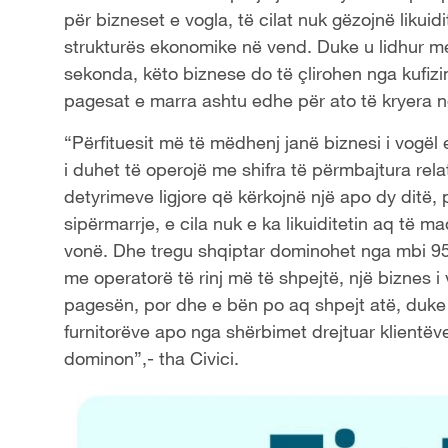
për bizneset e vogla, të cilat nuk gëzojnë liku
strukturës ekonomike në vend. Duke u lidhur me
sekonda, këto biznese do të çlirohen nga kufizime
pagesat e marra ashtu edhe për ato të kryera nd
“Përfituesit më të mëdhenj janë biznesi i vogël e
i duhet të operojë me shifra të përmbajtura rela
detyrimeve ligjore që kërkojnë një apo dy ditë,
sipërmarrje, e cila nuk e ka likuiditetin aq të 
vonë. Dhe tregu shqiptar dominohet nga mbi 95
me operatorë të rinj më të shpejtë, një biznes 
pagesën, por dhe e bën po aq shpejt atë, duke m
furnitorëve apo nga shërbimet drejtuar klientëve
dominon”,- tha Civici.