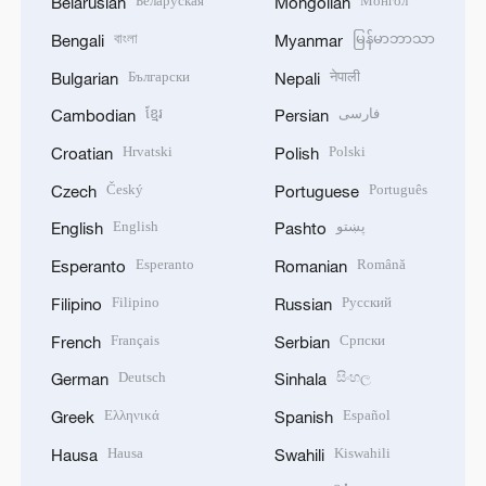
Беларуская
Монгол
Belarusian
Mongolian
বাংলা
မြန်မာဘာသာ
Bengali
Myanmar
Български
नेपाली
Bulgarian
Nepali
ខ្មែរ
فارسی
Cambodian
Persian
Hrvatski
Polski
Croatian
Polish
Český
Português
Czech
Portuguese
English
پښتو
English
Pashto
Esperanto
Română
Esperanto
Romanian
Filipino
Русский
Filipino
Russian
Français
Српски
French
Serbian
Deutsch
සිංහල
German
Sinhala
Ελληνικά
Español
Greek
Spanish
Hausa
Kiswahili
Hausa
Swahili