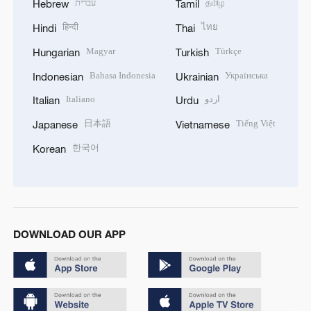
עברית
தமிழ்
Hebrew
Tamil
हिन्दी
ไทย
Hindi
Thai
Magyar
Türkçe
Hungarian
Turkish
Bahasa Indonesia
Українська
Indonesian
Ukrainian
Italiano
اردو
Italian
Urdu
日本語
Tiếng Việt
Japanese
Vietnamese
한국어
Korean
DOWNLOAD OUR APP