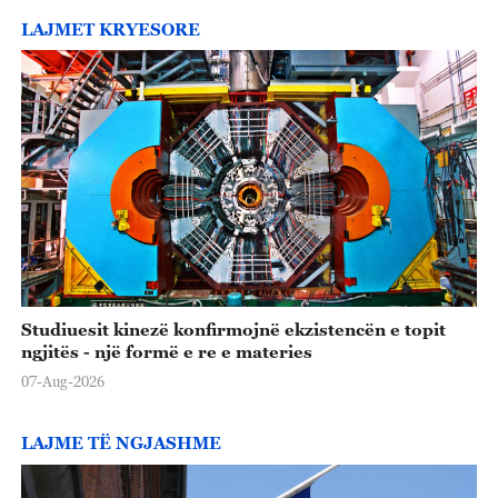
LAJMET KRYESORE
Studiuesit kinezë konfirmojnë ekzistencën e topit
ngjitës - një formë e re e materies
07-Aug-2026
LAJME TË NGJASHME