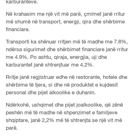
karburanteve.
Në krahasim me një vit më parë, çmimet janë rritur
më shumë në transport, energji, qira dhe shërbime
financiare.
Transporti ka shënuar rritjen më të madhe me 7.8%,
ndërsa sigurimet dhe shërbimet financiare janë rritur
me 4.9%. Po ashtu, qiraja, energjia, uji dhe
karburantet janë shtrenjtuar me 4.2%.
Rritje janë regjistruar edhe në restorante, hotele dhe
shërbime të tjera, si dhe në produktet e kujdesit
personal dhe pijet alkoolike e duhanin.
Ndërkohë, ushqimet dhe pijet joalkoolike, që zënë
peshën më të madhe në shpenzimet e familjeve
shqiptare, janë 2,2% më të shtrenjta se një vit më
parë.