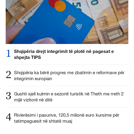
1
Shqipëria drejt integrimit të plotë në pagesat e
shpejta TIPS
2
Shqipëria ka bërë progres me zbatimin e reformave për
integrimin europian
3
Gushti sjell kulmin e sezonit turistik në Theth me rreth 2
mijë vizitorë në ditë
4
Rivlerësimi i pasurive, 120,5 milionë euro kursime për
tatimpaguesit në shtatë muaj