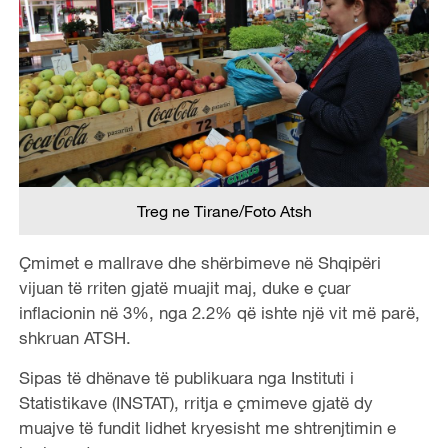
Treg ne Tirane/Foto Atsh
Çmimet e mallrave dhe shërbimeve në Shqipëri
vijuan të rriten gjatë muajit maj, duke e çuar
inflacionin në 3%, nga 2.2% që ishte një vit më parë,
shkruan ATSH.
Sipas të dhënave të publikuara nga Instituti i
Statistikave (INSTAT), rritja e çmimeve gjatë dy
muajve të fundit lidhet kryesisht me shtrenjtimin e