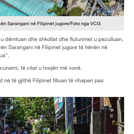
cën Sarangani në Filipinet jugore/Foto nga VCG
 dëmtuan dhe shkollat ​​dhe fluturimet u pezulluan,
ën Sarangani në Filipinet jugore të hënën në
ua".
cunami, të cilat u hoqën më vonë.
​në të gjithë Filipinet filluan të rihapen pas