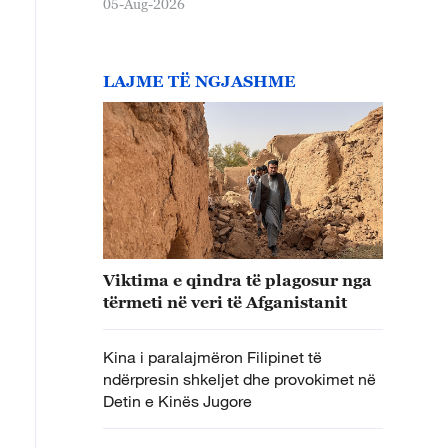
05-Aug-2026
LAJME TË NGJASHME
Viktima e qindra të plagosur nga
tërmeti në veri të Afganistanit
Kina i paralajmëron Filipinet të
ndërpresin shkeljet dhe provokimet në
Detin e Kinës Jugore