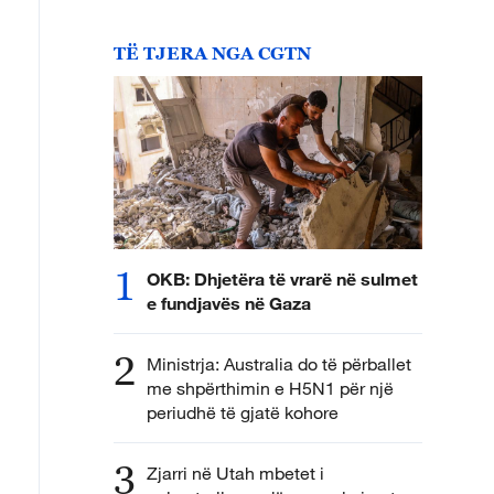
TË TJERA NGA CGTN
1
OKB: Dhjetëra të vrarë në sulmet
e fundjavës në Gaza
2
Ministrja: Australia do të përballet
me shpërthimin e H5N1 për një
periudhë të gjatë kohore
3
Zjarri në Utah mbetet i