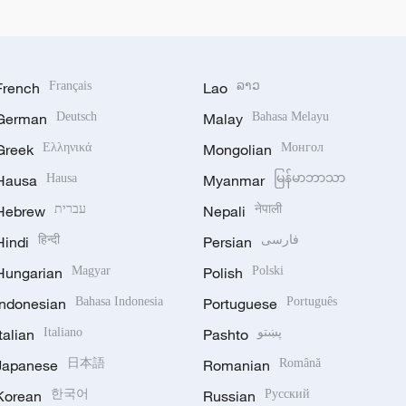
French
Français
Lao
ລາວ
German
Deutsch
Malay
Bahasa Melayu
Greek
Ελληνικά
Mongolian
Монгол
Hausa
Hausa
Myanmar
မြန်မာဘာသာ
Hebrew
עברית
Nepali
नेपाली
Hindi
हिन्दी
Persian
فارسی
Hungarian
Magyar
Polish
Polski
Indonesian
Bahasa Indonesia
Portuguese
Português
Italian
Italiano
Pashto
پښتو
Japanese
日本語
Romanian
Română
Korean
한국어
Russian
Русский