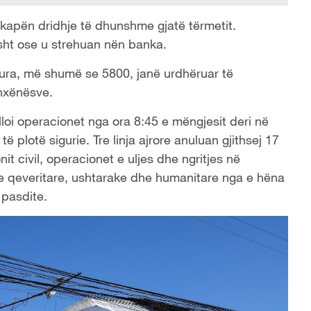
 kapën dridhje të dhunshme gjatë tërmetit.
sht ose u strehuan nën banka.
rekura, më shumë se 5800, janë urdhëruar të
 nxënësve.
oi operacionet nga ora 8:45 e mëngjesit deri në
ë plotë sigurie. Tre linja ajrore anuluan gjithsej 17
it civil, operacionet e uljes dhe ngritjes në
ime qeveritare, ushtarake dhe humanitare nga e hëna
 pasdite.