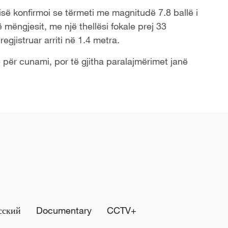
gjisë konfirmoi se tërmeti me magnitudë 7.8 ballë i
mëngjesit, me një thellësi fokale prej 33
regjistruar arriti në 1.4 metra.
 për cunami, por të gjitha paralajmërimet janë
сский
Documentary
CCTV+