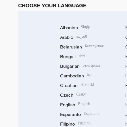
CHOOSE YOUR LANGUAGE
Albanian
Shqip
Arabic
العربية
Belarusian
Беларуская
Bengali
বাংলা
Bulgarian
Български
Cambodian
ខ្មែរ
Croatian
Hrvatski
Czech
Český
English
English
Esperanto
Esperanto
Filipino
Filipino