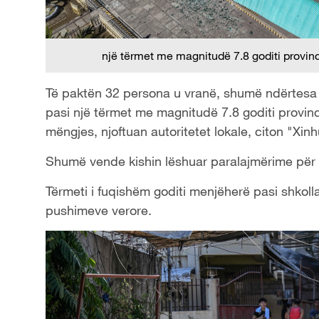
një tërmet me magnitudë 7.8 goditi provin
Të paktën 32 persona u vranë, shumë ndërtesa u
pasi një tërmet me magnitudë 7.8 goditi provinc
mëngjes, njoftuan autoritetet lokale, citon "Xinh
Shumë vende kishin lëshuar paralajmërime për 
Tërmeti i fuqishëm goditi menjëherë pasi shkollat ​
pushimeve verore.