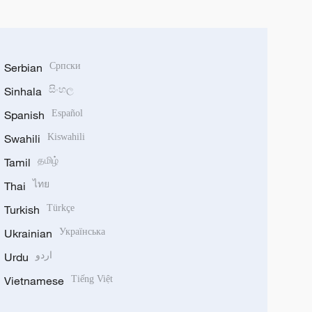
Serbian
Српски
Sinhala
සිංහල
Spanish
Español
Swahili
Kiswahili
Tamil
தமிழ்
Thai
ไทย
Turkish
Türkçe
Ukrainian
Українська
Urdu
اردو
Vietnamese
Tiếng Việt