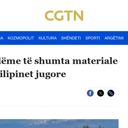
IA
KOZMOPOLIT
KULTURA
SHËNDETI
SPORTI
ARGËTIMI
 dëme të shumta materiale
ilipinet jugore