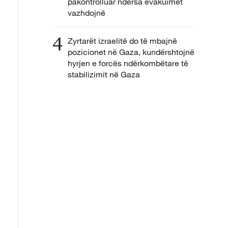
pakontrolluar ndërsa evakuimet
vazhdojnë
4
Zyrtarët izraelitë do të mbajnë
pozicionet në Gaza, kundërshtojnë
hyrjen e forcës ndërkombëtare të
stabilizimit në Gaza