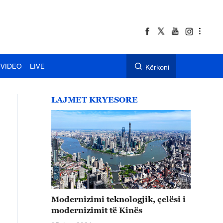
VIDEO
LIVE
Kërkoni
LAJMET KRYESORE
Modernizimi teknologjik, çelësi i
modernizimit të Kinës