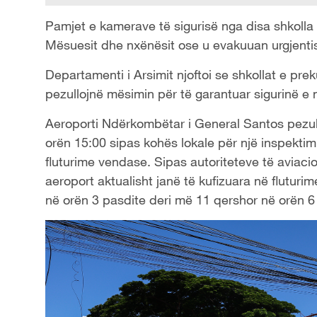
Pamjet e kamerave të sigurisë nga disa shkolla
Mësuesit dhe nxënësit ose u evakuuan urgjenti
Departamenti i Arsimit njoftoi se shkollat ​​e p
pezullojnë mësimin për të garantuar sigurinë e
Aeroporti Ndërkombëtar i General Santos pezull
orën 15:00 sipas kohës lokale për një inspektim t
fluturime vendase. Sipas autoriteteve të aviacion
aeroport aktualisht janë të kufizuara në flutur
në orën 3 pasdite deri më 11 qershor në orën 6