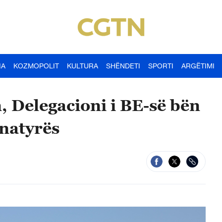
IA
KOZMOPOLIT
KULTURA
SHËNDETI
SPORTI
ARGËTIMI
, Delegacioni i BE-së bën
 natyrës