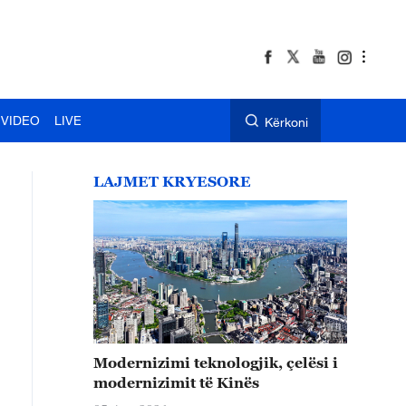
VIDEO
LIVE
Kërkoni
LAJMET KRYESORE
Modernizimi teknologjik, çelësi i
modernizimit të Kinës