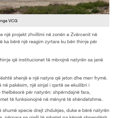
 nga VCG
e një projekt zhvillimi në zonën e Zvërcenit në
ë ka bërë një reagim zyrtare ku bën thirrje për
hirrje që institucionet të mbrojnë natyrën sa janë
është shenjë e një natyre që jeton dhe merr frymë.
 pakësim, një sinjal i qartë se ekuilibri i
 thelbësorë për natyrën: shpërndajnë fara,
temet të funksionojnë në mënyrë të shëndetshme.
ë shumë specie drejt zhdukjes, duke e bërë natyrën
e, përpara se qielli të mbetet pa këngë shpendësh.