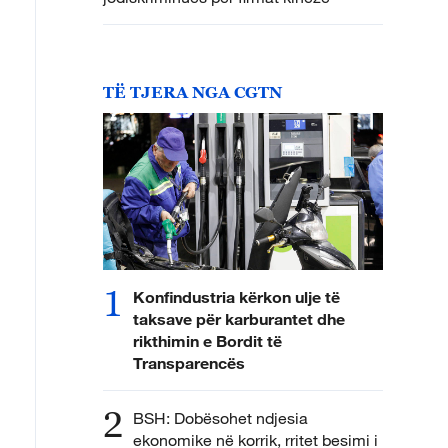
TË TJERA NGA CGTN
1
Konfindustria kërkon ulje të
taksave për karburantet dhe
rikthimin e Bordit të
Transparencës
2
BSH: Dobësohet ndjesia
ekonomike në korrik, rritet besimi i