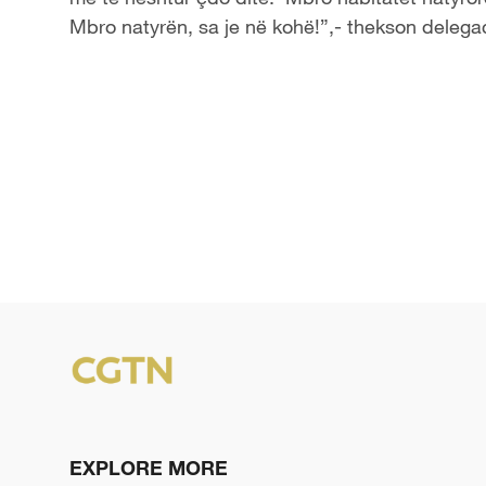
Mbro natyrën, sa je në kohë!”,- thekson delegac
EXPLORE MORE