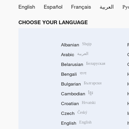
English
Español
Français
العربية
Ру
CHOOSE YOUR LANGUAGE
Albanian
Shqip
Arabic
العربية
Belarusian
Беларуская
Bengali
বাংলা
Bulgarian
Български
Cambodian
ខ្មែរ
Croatian
Hrvatski
Czech
Český
English
English