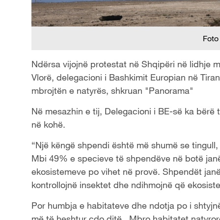
Foto
Ndërsa vijojnë protestat në Shqipëri në lidhje m
Vlorë, delegacioni i Bashkimit Europian në Tiran
mbrojtën e natyrës, shkruan "Panorama"
Në mesazhin e tij, Delegacioni i BE-së ka bërë t
në kohë.
“Një këngë shpendi është më shumë se tingull, 
Mbi 49% e specieve të shpendëve në botë janë në
ekosistemeve po vihet në provë. Shpendët janë
kontrollojnë insektet dhe ndihmojnë që ekosis
Por humbja e habitateve dhe ndotja po i shtyjn
më të heshtur çdo ditë. Mbro habitatet natyror