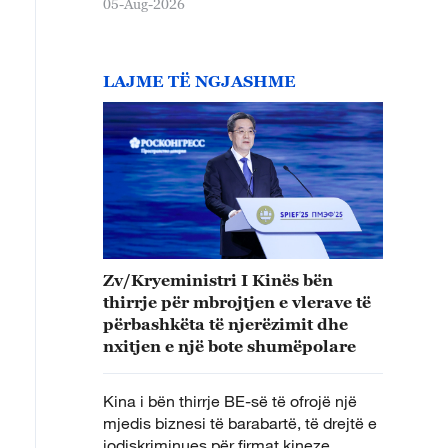
05-Aug-2026
LAJME TË NGJASHME
Zv/Kryeministri I Kinës bën
thirrje për mbrojtjen e vlerave të
përbashkëta të njerëzimit dhe
nxitjen e një bote shumëpolare
Kina i bën thirrje BE-së të ofrojë një
mjedis biznesi të barabartë, të drejtë e
jodiskriminues për firmat kineze