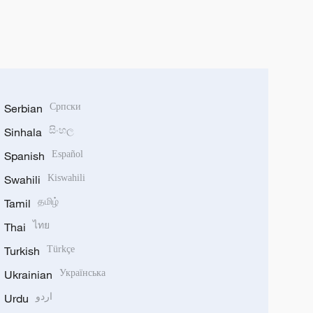
Serbian
Српски
Sinhala
සිංහල
Spanish
Español
Swahili
Kiswahili
Tamil
தமிழ்
Thai
ไทย
Turkish
Türkçe
Ukrainian
Українська
Urdu
اردو