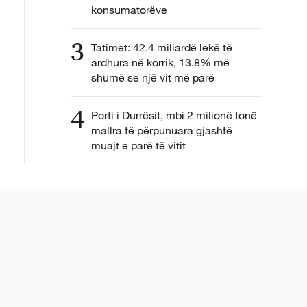
konsumatorëve
3
Tatimet: 42.4 miliardë lekë të
ardhura në korrik, 13.8% më
shumë se një vit më parë
4
Porti i Durrësit, mbi 2 milionë tonë
mallra të përpunuara gjashtë
muajt e parë të vitit