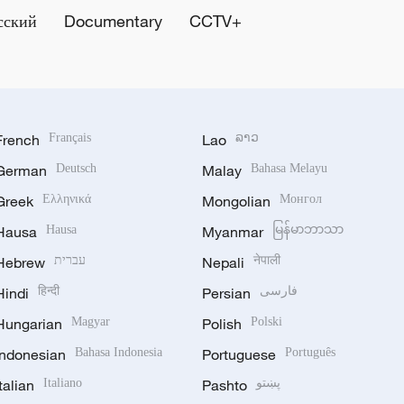
сский
Documentary
CCTV+
French
Français
Lao
ລາວ
German
Deutsch
Malay
Bahasa Melayu
Greek
Ελληνικά
Mongolian
Монгол
Hausa
Hausa
Myanmar
မြန်မာဘာသာ
Hebrew
עברית
Nepali
नेपाली
Hindi
हिन्दी
Persian
فارسی
Hungarian
Magyar
Polish
Polski
Indonesian
Bahasa Indonesia
Portuguese
Português
Italian
Italiano
Pashto
پښتو