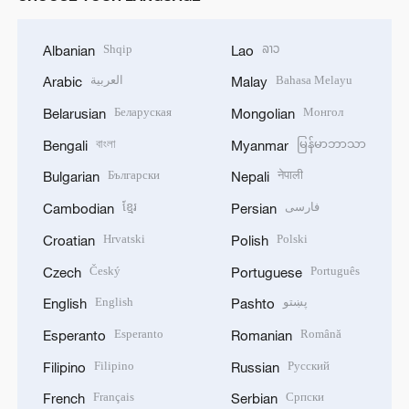
Shqip
ລາວ
Albanian
Lao
العربية
Bahasa Melayu
Arabic
Malay
Беларуская
Монгол
Belarusian
Mongolian
বাংলা
မြန်မာဘာသာ
Bengali
Myanmar
Български
नेपाली
Bulgarian
Nepali
ខ្មែរ
فارسی
Cambodian
Persian
Hrvatski
Polski
Croatian
Polish
Český
Português
Czech
Portuguese
English
پښتو
English
Pashto
Esperanto
Română
Esperanto
Romanian
Filipino
Русский
Filipino
Russian
Français
Српски
French
Serbian