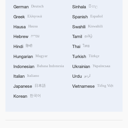
Deutsch
සිංහල
German
Sinhala
Ελληνικά
Español
Greek
Spanish
Hausa
Kiswahili
Hausa
Swahili
עברית
தமிழ்
Hebrew
Tamil
हिन्दी
ไทย
Hindi
Thai
Magyar
Türkçe
Hungarian
Turkish
Bahasa Indonesia
Українська
Indonesian
Ukrainian
Italiano
اردو
Italian
Urdu
日本語
Tiếng Việt
Japanese
Vietnamese
한국어
Korean