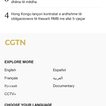
dhëna të mëdha
4
Hong Kongu lançon kontratat e ardhshme të
obligacioneve të thesarit RMB me afat 5-vjeçar
EXPLORE MORE
English
Español
Français
العربية
Русский
Documentary
CCTV+
CHOOSE YOUR LANGUAGE