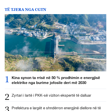
TË TJERA NGA CGTN
1
Kina synon ta rrisë në 50 % prodhimin e energjisë
elektrike nga burime jofosile deri më 2030
2
Zyrtari i lartë i PKK-së viziton ekspertë të dalluar
3
Prefektura e largët e shndërron energjinë diellore në të