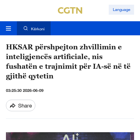
Language
Kërkoni
HKSAR përshpejton zhvillimin e
inteligjencës artificiale, nis
fushatën e trajnimit për IA-së në të
gjithë qytetin
03:25:30 2026-06-09
Share