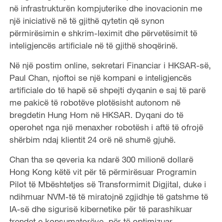
në infrastrukturën kompjuterike dhe inovacionin me
një iniciativë në të gjithë qytetin që synon
përmirësimin e shkrim-leximit dhe përvetësimit të
inteligjencës artificiale në të gjithë shoqërinë.
Në një postim online, sekretari Financiar i HKSAR-së,
Paul Chan, njoftoi se një kompani e inteligjencës
artificiale do të hapë së shpejti dyqanin e saj të parë
me pakicë të robotëve plotësisht autonom në
bregdetin Hung Hom në HKSAR. Dyqani do të
operohet nga një menaxher robotësh i aftë të ofrojë
shërbim ndaj klientit 24 orë në shumë gjuhë.
Chan tha se qeveria ka ndarë 300 milionë dollarë
Hong Kong këtë vit për të përmirësuar Programin
Pilot të Mbështetjes së Transformimit Digjital, duke i
ndihmuar NVM-të të miratojnë zgjidhje të gatshme të
IA-së dhe sigurisë kibernetike për të parashikuar
trendet e konsumatorëve, për të optimizuar