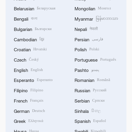
Беларуская
Монгол
Belarusian
Mongolian
বাংলা
မြန်မာဘာသာ
Bengali
Myanmar
Български
नेपाली
Bulgarian
Nepali
ខ្មែរ
فارسی
Cambodian
Persian
Hrvatski
Polski
Croatian
Polish
Český
Português
Czech
Portuguese
English
پښتو
English
Pashto
Esperanto
Română
Esperanto
Romanian
Filipino
Русский
Filipino
Russian
Français
Српски
French
Serbian
Deutsch
සිංහල
German
Sinhala
Ελληνικά
Español
Greek
Spanish
Hausa
Kiswahili
Hausa
Swahili