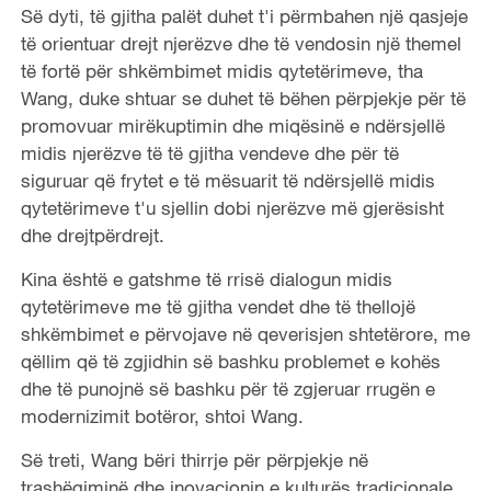
Së dyti, të gjitha palët duhet t'i përmbahen një qasjeje
të orientuar drejt njerëzve dhe të vendosin një themel
të fortë për shkëmbimet midis qytetërimeve, tha
Wang, duke shtuar se duhet të bëhen përpjekje për të
promovuar mirëkuptimin dhe miqësinë e ndërsjellë
midis njerëzve të të gjitha vendeve dhe për të
siguruar që frytet e të mësuarit të ndërsjellë midis
qytetërimeve t'u sjellin dobi njerëzve më gjerësisht
dhe drejtpërdrejt.
Kina është e gatshme të rrisë dialogun midis
qytetërimeve me të gjitha vendet dhe të thellojë
shkëmbimet e përvojave në qeverisjen shtetërore, me
qëllim që të zgjidhin së bashku problemet e kohës
dhe të punojnë së bashku për të zgjeruar rrugën e
modernizimit botëror, shtoi Wang.
Së treti, Wang bëri thirrje për përpjekje në
trashëgiminë dhe inovacionin e kulturës tradicionale,