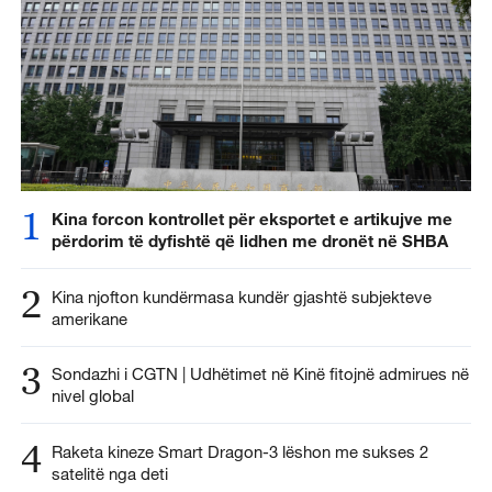
1
Kina forcon kontrollet për eksportet e artikujve me
përdorim të dyfishtë që lidhen me dronët në SHBA
2
Kina njofton kundërmasa kundër gjashtë subjekteve
amerikane
3
Sondazhi i CGTN | Udhëtimet në Kinë fitojnë admirues në
nivel global
4
Raketa kineze Smart Dragon-3 lëshon me sukses 2
satelitë nga deti