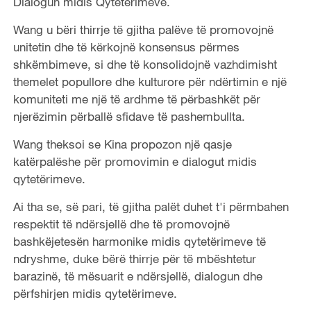
Dialogun midis Qytetërimeve.
Wang u bëri thirrje të gjitha palëve të promovojnë
unitetin dhe të kërkojnë konsensus përmes
shkëmbimeve, si dhe të konsolidojnë vazhdimisht
themelet popullore dhe kulturore për ndërtimin e një
komuniteti me një të ardhme të përbashkët për
njerëzimin përballë sfidave të pashembullta.
Wang theksoi se Kina propozon një qasje
katërpalëshe për promovimin e dialogut midis
qytetërimeve.
Ai tha se, së pari, të gjitha palët duhet t'i përmbahen
respektit të ndërsjellë dhe të promovojnë
bashkëjetesën harmonike midis qytetërimeve të
ndryshme, duke bërë thirrje për të mbështetur
barazinë, të mësuarit e ndërsjellë, dialogun dhe
përfshirjen midis qytetërimeve.