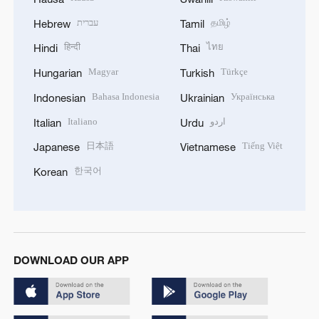
עברית
தமிழ்
Hebrew
Tamil
हिन्दी
ไทย
Hindi
Thai
Magyar
Türkçe
Hungarian
Turkish
Bahasa Indonesia
Українська
Indonesian
Ukrainian
Italiano
اردو
Italian
Urdu
日本語
Tiếng Việt
Japanese
Vietnamese
한국어
Korean
DOWNLOAD OUR APP