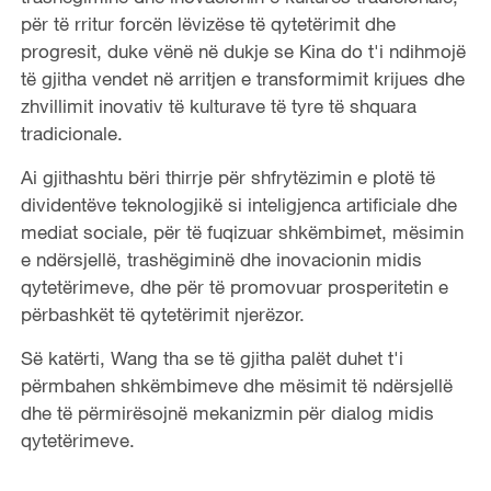
për të rritur forcën lëvizëse të qytetërimit dhe
progresit, duke vënë në dukje se Kina do t'i ndihmojë
të gjitha vendet në arritjen e transformimit krijues dhe
zhvillimit inovativ të kulturave të tyre të shquara
tradicionale.
Ai gjithashtu bëri thirrje për shfrytëzimin e plotë të
dividentëve teknologjikë si inteligjenca artificiale dhe
mediat sociale, për të fuqizuar shkëmbimet, mësimin
e ndërsjellë, trashëgiminë dhe inovacionin midis
qytetërimeve, dhe për të promovuar prosperitetin e
përbashkët të qytetërimit njerëzor.
Së katërti, Wang tha se të gjitha palët duhet t'i
përmbahen shkëmbimeve dhe mësimit të ndërsjellë
dhe të përmirësojnë mekanizmin për dialog midis
qytetërimeve.