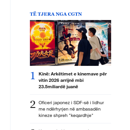
TË TJERA NGA CGTN
1
Kinë: Arkëtimet e kinemave për
vitin 2026 arrijnë mbi
23.5miliardë juanë
2
Oficeri japonez i SDF-së i lidhur
me ndërhyrjen në ambasadën
kineze shpreh "keqardhje"