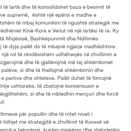
 të lartë dhe të konsolidohet baza e besimit të
erëve supremë, është një epërsi e madhe e
atshëm të mbaj komunikim të ngushtë strategjik me
ëdhëniet Kinë-Kore e Veriut në një lartësi të re. Ky
tit të Miqësisë, Bashkëpunimit dhe Ndihmës
j të dyja palët do të mbajnë ngjarje madhështore
 një rol të rëndësishëm udhëheqës në zhvillimin e
 zgjerojmë dhe të gjallërojmë më tej shkëmbimet
y palëve, si dhe të thellojmë shkëmbimin dhe
 e partive dhe shteteve. Palët duhet të forcojnë
htje ushtarake, të zbatojnë konsensusin e
përgjithshëm, si dhe të mbledhin mençuri dhe forcë
ut.
timeve për popullin dhe të rritet niveli i
lidhjet me strategjitë e zhvillimit të Koresë së
hkencë e teknologji, kujdes mjekësor dhe shëndetësi,