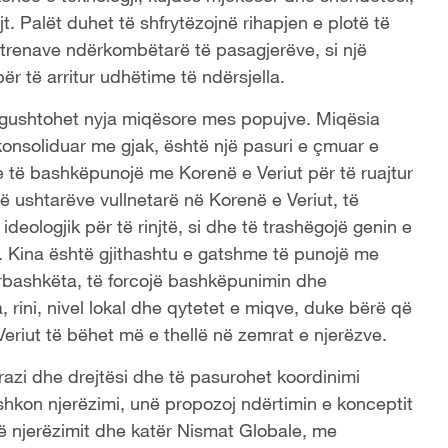
t. Palët duhet të shfrytëzojnë rihapjen e plotë të
dhe trenave ndërkombëtarë të pasagjerëve, si një
ër të arritur udhëtime të ndërsjella.
ë ngushtohet nyja miqësore mes popujve. Miqësia
konsoliduar me gjak, është një pasuri e çmuar e
 të bashkëpunojë me Korenë e Veriut për të ruajtur
 ushtarëve vullnetarë në Korenë e Veriut, të
deologjik për të rinjtë, si dhe të trashëgojë genin e
 Kina është gjithashtu e gatshme të punojë me
ërbashkëta, të forcojë bashkëpunimin dhe
 rini, nivel lokal dhe qytetet e miqve, duke bërë që
eriut të bëhet më e thellë në zemrat e njerëzve.
razi dhe drejtësi dhe të pasurohet koordinimi
shkon njerëzimi, unë propozoj ndërtimin e konceptit
ë njerëzimit dhe katër Nismat Globale, me