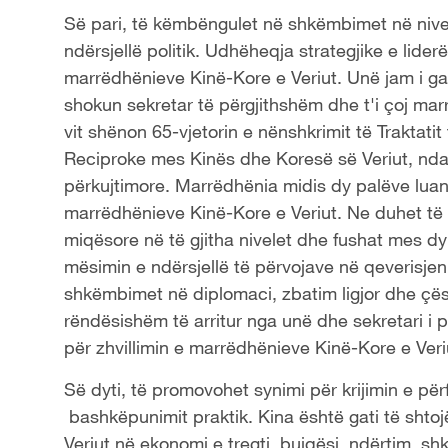
Së pari, të këmbëngulet në shkëmbimet në nivel
ndërsjellë politik. Udhëheqja strategjike e lid
marrëdhënieve Kinë-Kore e Veriut. Unë jam i g
shokun sekretar të përgjithshëm dhe t'i çoj marr
vit shënon 65-vjetorin e nënshkrimit të Trakta
Reciproke mes Kinës dhe Koresë së Veriut, nda
përkujtimore. Marrëdhënia midis dy palëve luan
marrëdhënieve Kinë-Kore e Veriut. Ne duhet të
miqësore në të gjitha nivelet dhe fushat mes d
mësimin e ndërsjellë të përvojave në qeverisjen
shkëmbimet në diplomaci, zbatim ligjor dhe çës
rëndësishëm të arritur nga unë dhe sekretari i 
për zhvillimin e marrëdhënieve Kinë-Kore e Veri
Së dyti, të promovohet synimi për krijimin e përfi
bashkëpunimit praktik. Kina është gati të shtojë 
Veriut në ekonomi e tregti, bujqësi, ndërtim, s