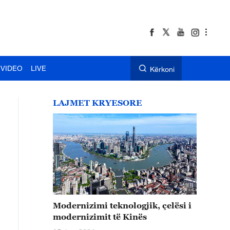
VIDEO
LIVE
Kërkoni
LAJMET KRYESORE
Modernizimi teknologjik, çelësi i
modernizimit të Kinës