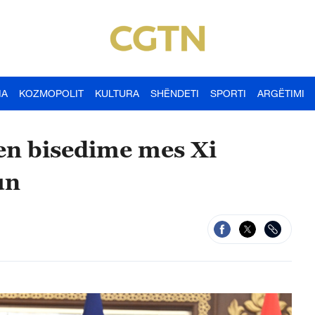
IA
KOZMOPOLIT
KULTURA
SHËNDETI
SPORTI
ARGËTIMI
hen bisedime mes Xi
un