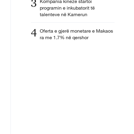
3
Kompania kineze startoi
programin e inkubatorit të
talenteve në Kamerun
4
Oferta e gjerë monetare e Makaos
ra me 1.7% në qershor