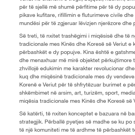
për të sjellë më shumë përfitime për të dy popuj
pikave kufitare, rifillimin e fluturimeve civile 
mundësi për të zgjeruar lëvizjen njerëzore dhe p
Së treti, të nxitet trashëgimi i miqësisë dhe t
tradicionale mes Kinës dhe Koresë së Veriut e 
përbashkët e dy popujve. Kina është e gatshme
dhe menaxhuar më mirë objektet përkujtimore të
zhvillojë edukimin me karakter revolucionar dhe i
kuq dhe miqësinë tradicionale mes dy vendeve.
Korenë e Veriut për të shfrytëzuar burimet e p
shkëmbimet në arsim, art, turizëm, sport, media,
miqësia tradicionale mes Kinës dhe Koresë së V
Së katërti, të nxiten konceptet e bazuara në ba
strategjik. Përballë pyetjes së madhe se ku po 
të një komuniteti me të ardhme të përbashkët t