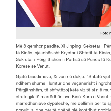
Foto 
Më 8 qershor pasdite, Xi Jinping Sekretar i Pë
të Kinës, njëkohësisht Kryetar i Shtetit të Kin
Sekretar i Përgjithshëm i Partisë së Punës të Kor
Koresë së Veriut.
Gjatë bisedimeve, Xi vuri në dukje: “Shtatë vjet
ndihem shumë i lumtur dhe veçanërisht i ngroh
Përgjithshëm, të shfrytëzoj këtë vizitë si një m
strategjik të marrëdhënieve Kinë-Kore e Veriut n
marrëdhënieve dypalëshe, me qëllimin për të sj
popujt, si dhe për të dhënë një kontribut pozitiv