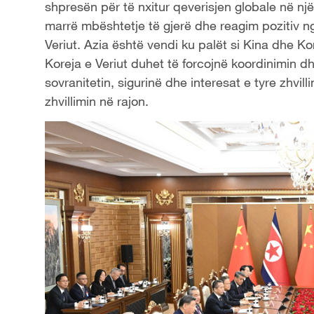
shpresën për të nxitur qeverisjen globale në n
marrë mbështetje të gjerë dhe reagim pozitiv n
Veriut. Azia është vendi ku palët si Kina dhe Ko
Koreja e Veriut duhet të forcojnë koordinimin 
sovranitetin, sigurinë dhe interesat e tyre zhvi
zhvillimin në rajon.