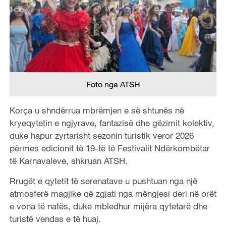
Foto nga ATSH
Korça u shndërrua mbrëmjen e së shtunës në
kryeqytetin e ngjyrave, fantazisë dhe gëzimit kolektiv,
duke hapur zyrtarisht sezonin turistik veror 2026
përmes edicionit të 19-të të Festivalit Ndërkombëtar
të Karnavaleve, shkruan ATSH.
Rrugët e qytetit të serenatave u pushtuan nga një
atmosferë magjike që zgjati nga mëngjesi deri në orët
e vona të natës, duke mbledhur mijëra qytetarë dhe
turistë vendas e të huaj.