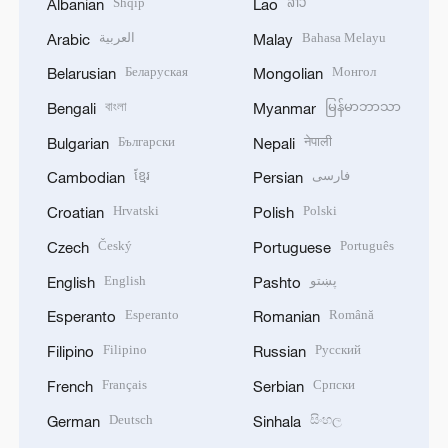
Shqip
ລາວ
Albanian
Lao
العربية
Bahasa Melayu
Arabic
Malay
Беларуская
Монгол
Belarusian
Mongolian
বাংলা
မြန်မာဘာသာ
Bengali
Myanmar
Български
नेपाली
Bulgarian
Nepali
ខ្មែរ
فارسی
Cambodian
Persian
Hrvatski
Polski
Croatian
Polish
Český
Português
Czech
Portuguese
English
پښتو
English
Pashto
Esperanto
Română
Esperanto
Romanian
Filipino
Русский
Filipino
Russian
Français
Српски
French
Serbian
Deutsch
සිංහල
German
Sinhala