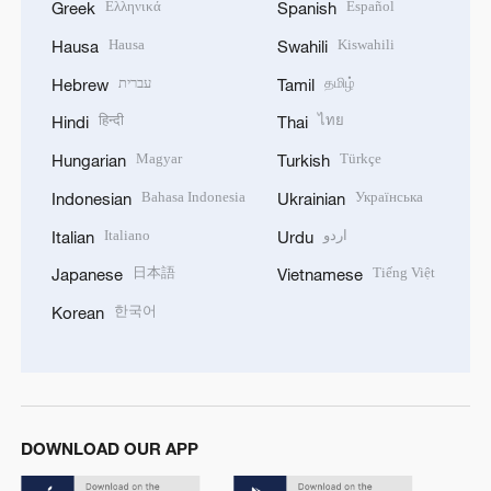
Ελληνικά
Español
Greek
Spanish
Hausa
Kiswahili
Hausa
Swahili
עברית
தமிழ்
Hebrew
Tamil
हिन्दी
ไทย
Hindi
Thai
Magyar
Türkçe
Hungarian
Turkish
Bahasa Indonesia
Українська
Indonesian
Ukrainian
Italiano
اردو
Italian
Urdu
日本語
Tiếng Việt
Japanese
Vietnamese
한국어
Korean
DOWNLOAD OUR APP