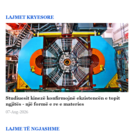
LAJMET KRYESORE
Studiuesit kinezë konfirmojnë ekzistencën e topit
ngjitës - një formë e re e materies
07-Aug-2026
LAJME TË NGJASHME