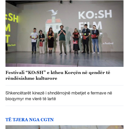
Festivali “KO:SH” e ktheu Korçën në qendër të
rëndësishme kulturore
Shkencëtarët kinezë i shndërrojnë mbetjet e fermave në
bioqymyr me vlerë të lartë
TË TJERA NGA CGTN