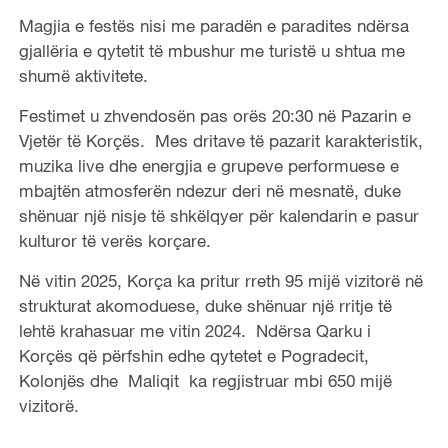
Magjia e festës nisi me paradën e paradites ndërsa
gjallëria e qytetit të mbushur me turistë u shtua me
shumë aktivitete.
Festimet u zhvendosën pas orës 20:30 në Pazarin e
Vjetër të Korçës. Mes dritave të pazarit karakteristik,
muzika live dhe energjia e grupeve performuese e
mbajtën atmosferën ndezur deri në mesnatë, duke
shënuar një nisje të shkëlqyer për kalendarin e pasur
kulturor të verës korçare.
Në vitin 2025, Korça ka pritur rreth 95 mijë vizitorë në
strukturat akomoduese, duke shënuar një rritje të
lehtë krahasuar me vitin 2024. Ndërsa Qarku i
Korçës që përfshin edhe qytetet e Pogradecit,
Kolonjës dhe Maliqit ka regjistruar mbi 650 mijë
vizitorë.