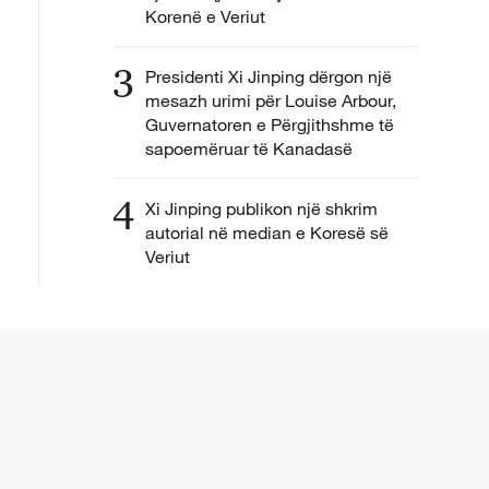
Korenë e Veriut
3
Presidenti Xi Jinping dërgon një
mesazh urimi për Louise Arbour,
Guvernatoren e Përgjithshme të
sapoemëruar të Kanadasë
4
Xi Jinping publikon një shkrim
autorial në median e Koresë së
Veriut