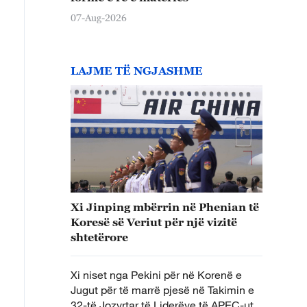
07-Aug-2026
LAJME TË NGJASHME
Xi Jinping mbërrin në Phenian të
Koresë së Veriut për një vizitë
shtetërore
Xi niset nga Pekini për në Korenë e
Jugut për të marrë pjesë në Takimin e
32-të Jozyrtar të Liderëve të APEC-ut