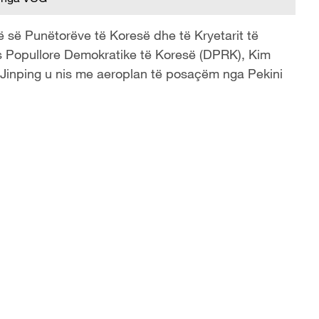
së së Punëtorëve të Koresë dhe të Kryetarit të
ës Popullore Demokratike të Koresë (DPRK), Kim
i Jinping u nis me aeroplan të posaçëm nga Pekini