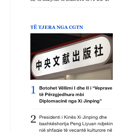
TË TJERA NGA CGTN
1
Botohet Vëllimi I dhe II i “Veprave
të Përzgjedhura mbi
Diplomacinë nga Xi Jinping”
2
Presidenti i Kinës Xi Jinping dhe
bashkëshortja Peng Liyuan ndjekin
një shfaqje të veçantë kulturore në