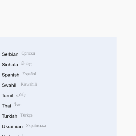
Serbian
Српски
Sinhala
සිංහල
Spanish
Español
Swahili
Kiswahili
Tamil
தமிழ்
Thai
ไทย
Turkish
Türkçe
Ukrainian
Українська
اردو