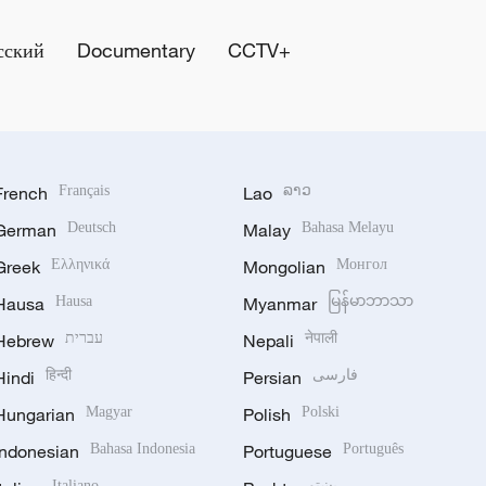
сский
Documentary
CCTV+
French
Français
Lao
ລາວ
German
Deutsch
Malay
Bahasa Melayu
Greek
Ελληνικά
Mongolian
Монгол
Hausa
Hausa
Myanmar
မြန်မာဘာသာ
Hebrew
עברית
Nepali
नेपाली
Hindi
हिन्दी
Persian
فارسی
Hungarian
Magyar
Polish
Polski
Indonesian
Bahasa Indonesia
Portuguese
Português
Italiano
پښتو