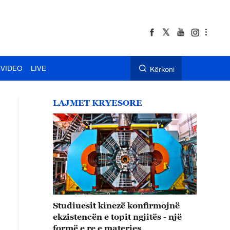
VIDEO
LIVE
Kërkoni
LAJMET KRYESORE
Studiuesit kinezë konfirmojnë
ekzistencën e topit ngjitës - një
formë e re e materies