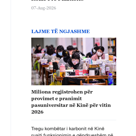
07-Aug-2026
LAJME TË NGJASHME
Miliona regjistrohen për
provimet e pranimit
pasuniversitar në Kinë për vitin
2026
Tregu kombëtar i karbonit në Kinë
ruajti funksionimin e qëndrueshëm në