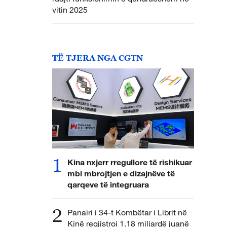
vitin 2025
TË TJERA NGA CGTN
1
Kina nxjerr rregullore të rishikuar
mbi mbrojtjen e dizajnëve të
qarqeve të integruara
2
Panairi i 34-t Kombëtar i Librit në
Kinë regjistroi 1.18 miliardë juanë