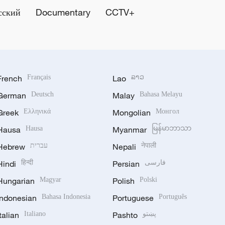
сский
Documentary
CCTV+
French
Français
Lao
ລາວ
German
Deutsch
Malay
Bahasa Melayu
Greek
Ελληνικά
Mongolian
Монгол
Hausa
Hausa
Myanmar
မြန်မာဘာသာ
Hebrew
עברית
Nepali
नेपाली
Hindi
हिन्दी
Persian
فارسی
Hungarian
Magyar
Polish
Polski
Indonesian
Bahasa Indonesia
Portuguese
Português
Italian
Italiano
Pashto
پښتو