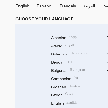
English
Español
Français
العربية
Ру
CHOOSE YOUR LANGUAGE
Albanian
Shqip
Arabic
العربية
Belarusian
Беларуская
Bengali
বাংলা
Bulgarian
Български
Cambodian
ខ្មែរ
Croatian
Hrvatski
Czech
Český
English
English