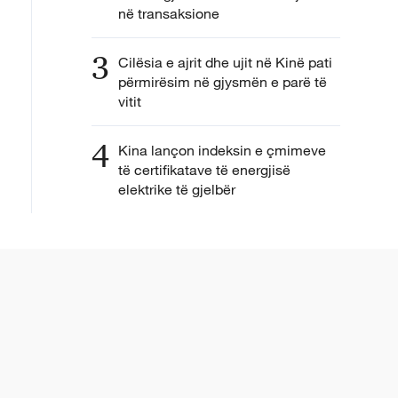
në transaksione
3
Cilësia e ajrit dhe ujit në Kinë pati
përmirësim në gjysmën e parë të
vitit
4
Kina lançon indeksin e çmimeve
të certifikatave të energjisë
elektrike të gjelbër