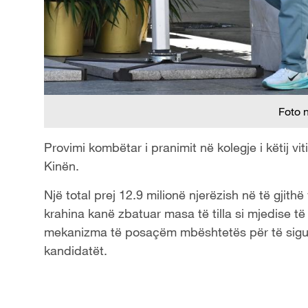
Foto 
Provimi kombëtar i pranimit në kolegje i këtij vit
Kinën.
Një total prej 12.9 milionë njerëzish në të gjit
krahina kanë zbatuar masa të tilla si mjedise të
mekanizma të posaçëm mbështetës për të sigurua
kandidatët.