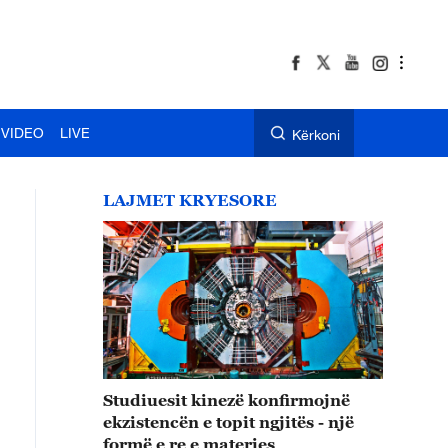
VIDEO
LIVE
Kërkoni
LAJMET KRYESORE
Studiuesit kinezë konfirmojnë
ekzistencën e topit ngjitës - një
formë e re e materies