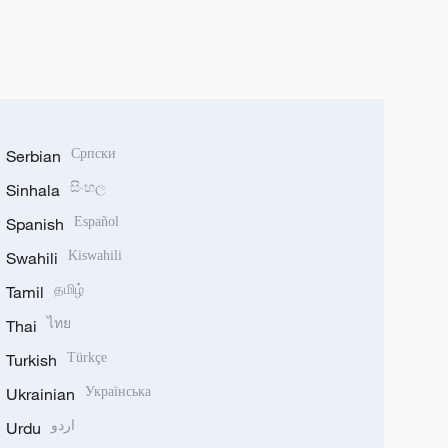
Serbian
Српски
Sinhala
සිංහල
Spanish
Español
Swahili
Kiswahili
Tamil
தமிழ்
Thai
ไทย
Turkish
Türkçe
Ukrainian
Українська
Urdu
اردو