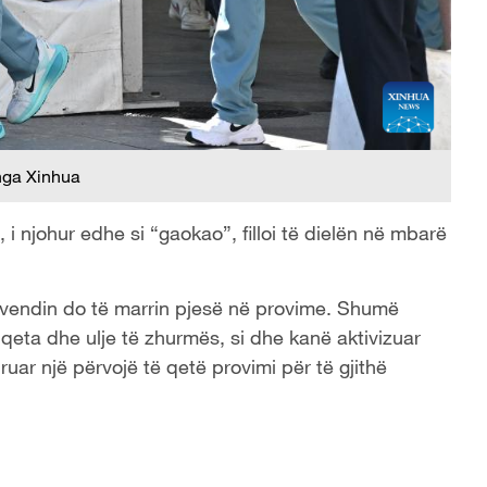
nga Xinhua
i, i njohur edhe si “gaokao”, filloi të dielën në mbarë
hë vendin do të marrin pjesë në provime. Shumë
 qeta dhe ulje të zhurmës, si dhe kanë aktivizuar
r një përvojë të qetë provimi për të gjithë