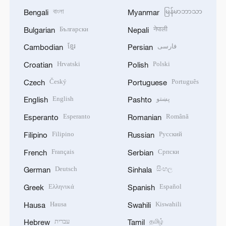
বাংলা
မြန်မာဘာသာ
Bengali
Myanmar
Български
नेपाली
Bulgarian
Nepali
ខ្មែរ
فارسی
Cambodian
Persian
Hrvatski
Polski
Croatian
Polish
Český
Português
Czech
Portuguese
English
پښتو
English
Pashto
Esperanto
Română
Esperanto
Romanian
Filipino
Русский
Filipino
Russian
Français
Српски
French
Serbian
Deutsch
සිංහල
German
Sinhala
Ελληνικά
Español
Greek
Spanish
Hausa
Kiswahili
Hausa
Swahili
עברית
தமிழ்
Hebrew
Tamil