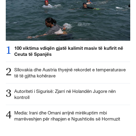
1
100 viktima vdiqën gjatë kalimit masiv të kufirit në
Ceuta të Spanjës
2
Sllovakia dhe Austria thyejnë rekordet e temperaturave
të të gjitha kohërave
3
Autoriteti i Sigurisë: Zjarri në Holandën Jugore nën
kontroll
4
Media: Irani dhe Omani arrijnë mirëkuptim mbi
marrëveshjen për rihapjen e Ngushticës së Hormuzit