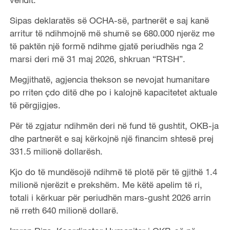
Sipas deklaratës së OCHA-së, partnerët e saj kanë
arritur të ndihmojnë më shumë se 680.000 njerëz me
të paktën një formë ndihme gjatë periudhës nga 2
marsi deri më 31 maj 2026, shkruan “RTSH”.
Megjithatë, agjencia thekson se nevojat humanitare
po rriten çdo ditë dhe po i kalojnë kapacitetet aktuale
të përgjigjes.
Për të zgjatur ndihmën deri në fund të gushtit, OKB-ja
dhe partnerët e saj kërkojnë një financim shtesë prej
331.5 milionë dollarësh.
Kjo do të mundësojë ndihmë të plotë për të gjithë 1.4
milionë njerëzit e prekshëm. Me këtë apelim të ri,
totali i kërkuar për periudhën mars-gusht 2026 arrin
në rreth 640 milionë dollarë.