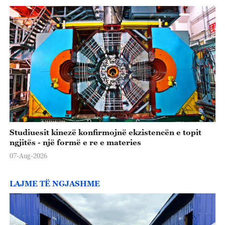
Studiuesit kinezë konfirmojnë ekzistencën e topit
ngjitës - një formë e re e materies
07-Aug-2026
LAJME TË NGJASHME