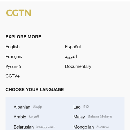
EXPLORE MORE
English
Español
Français
العربية
Русский
Documentary
CCTV+
CHOOSE YOUR LANGUAGE
Shqip
ລາວ
Albanian
Lao
العربية
Bahasa Melayu
Arabic
Malay
Беларуская
Монгол
Belarusian
Mongolian