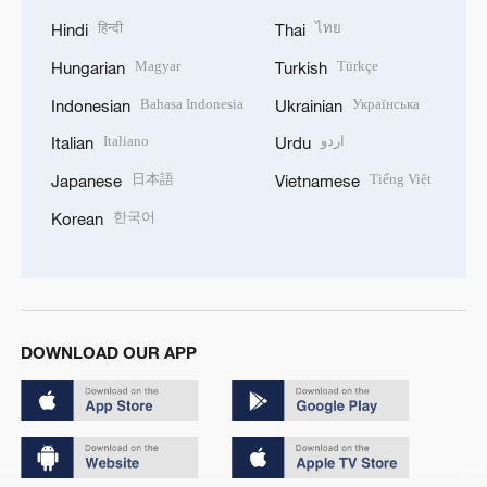
हिन्दी
ไทย
Hindi
Thai
Magyar
Türkçe
Hungarian
Turkish
Bahasa Indonesia
Українська
Indonesian
Ukrainian
Italiano
اردو
Italian
Urdu
日本語
Tiếng Việt
Japanese
Vietnamese
한국어
Korean
DOWNLOAD OUR APP