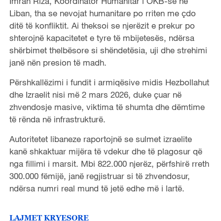
Imran Riza, Koordinator Humanitar i OKB-së në
Liban, tha se nevojat humanitare po rriten me çdo
ditë të konfliktit. Ai theksoi se njerëzit e prekur po
shterojnë kapacitetet e tyre të mbijetesës, ndërsa
shërbimet thelbësore si shëndetësia, uji dhe strehimi
janë nën presion të madh.
Përshkallëzimi i fundit i armiqësive midis Hezbollahut
dhe Izraelit nisi më 2 mars 2026, duke çuar në
zhvendosje masive, viktima të shumta dhe dëmtime
të rënda në infrastrukturë.
Autoritetet libaneze raportojnë se sulmet izraelite
kanë shkaktuar mijëra të vdekur dhe të plagosur që
nga fillimi i marsit. Mbi 822.000 njerëz, përfshirë rreth
300.000 fëmijë, janë regjistruar si të zhvendosur,
ndërsa numri real mund të jetë edhe më i lartë.
LAJMET KRYESORE