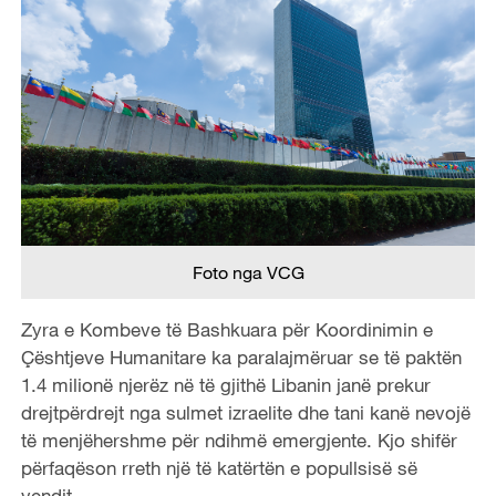
Foto nga VCG
Zyra e Kombeve të Bashkuara për Koordinimin e
Çështjeve Humanitare ka paralajmëruar se të paktën
1.4 milionë njerëz në të gjithë Libanin janë prekur
drejtpërdrejt nga sulmet izraelite dhe tani kanë nevojë
të menjëhershme për ndihmë emergjente. Kjo shifër
përfaqëson rreth një të katërtën e popullsisë së
vendit.